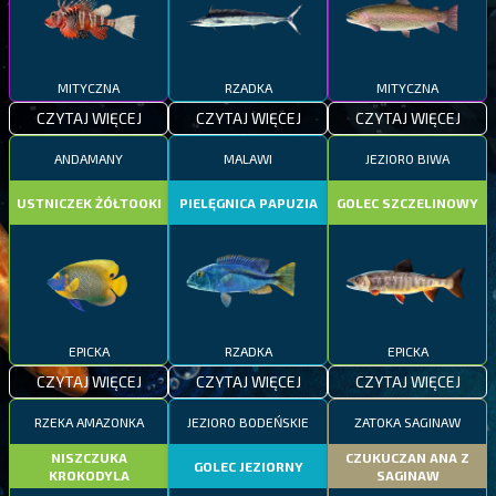
MITYCZNA
RZADKA
MITYCZNA
CZYTAJ WIĘCEJ
CZYTAJ WIĘCEJ
CZYTAJ WIĘCEJ
ANDAMANY
MALAWI
JEZIORO BIWA
USTNICZEK ŻÓŁTOOKI
PIELĘGNICA PAPUZIA
GOLEC SZCZELINOWY
EPICKA
RZADKA
EPICKA
CZYTAJ WIĘCEJ
CZYTAJ WIĘCEJ
CZYTAJ WIĘCEJ
RZEKA AMAZONKA
JEZIORO BODEŃSKIE
ZATOKA SAGINAW
NISZCZUKA
CZUKUCZAN ANA Z
GOLEC JEZIORNY
KROKODYLA
SAGINAW