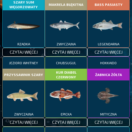
SZARY SUM
MAKRELA BŁĘKITNA
BASS PASIASTY
WĘGORZOWATY
RZADKA
ZWYCZAJNA
LEGENDARNA
CZYTAJ WIĘCEJ
CZYTAJ WIĘCEJ
CZYTAJ WIĘCEJ
JEZIORO WHITNEY
CHUBSUGUŁ
HOKKAIDO
KUR DIABEŁ
PRZYSSAWNIK SZARY
ŻABNICA ŻÓŁTA
CZERWONY
ZWYCZAJNA
EPICKA
MITYCZNA
CZYTAJ WIĘCEJ
CZYTAJ WIĘCEJ
CZYTAJ WIĘCEJ