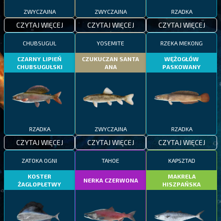
ZWYCZAJNA
ZWYCZAJNA
RZADKA
CZYTAJ WIĘCEJ
CZYTAJ WIĘCEJ
CZYTAJ WIĘCEJ
CHUBSUGUŁ
YOSEMITE
RZEKA MEKONG
CZARNY LIPIEŃ
CZUKUCZAN SANTA
WĘŻOGŁÓW
CHUBSUGUŁSKI
ANA
PASKOWANY
RZADKA
ZWYCZAJNA
RZADKA
CZYTAJ WIĘCEJ
CZYTAJ WIĘCEJ
CZYTAJ WIĘCEJ
ZATOKA OGNI
TAHOE
KAPSZTAD
KOSTER
MAKRELA
NERKA CZERWONA
ŻAGLOPŁETWY
HISZPAŃSKA