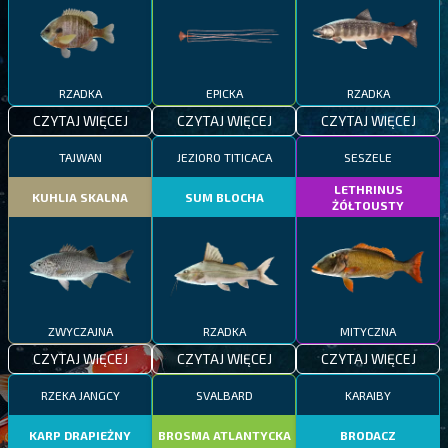
RZADKA
EPICKA
RZADKA
CZYTAJ WIĘCEJ
CZYTAJ WIĘCEJ
CZYTAJ WIĘCEJ
TAJWAN
JEZIORO TITICACA
SESZELE
LETHRINUS
KUHLIA SKALNA
SUM BLOCHA
ŻÓŁTOUSTY
ZWYCZAJNA
RZADKA
MITYCZNA
CZYTAJ WIĘCEJ
CZYTAJ WIĘCEJ
CZYTAJ WIĘCEJ
RZEKA JANGCY
SVALBARD
KARAIBY
KARP DRAPIEŻNY
BROSMA ATLANTYCKA
BRODACZ