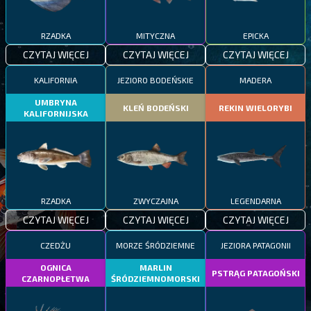
RZADKA
MITYCZNA
EPICKA
CZYTAJ WIĘCEJ
CZYTAJ WIĘCEJ
CZYTAJ WIĘCEJ
KALIFORNIA
JEZIORO BODEŃSKIE
MADERA
UMBRYNA
KLEŃ BODEŃSKI
REKIN WIELORYBI
KALIFORNIJSKA
RZADKA
ZWYCZAJNA
LEGENDARNA
CZYTAJ WIĘCEJ
CZYTAJ WIĘCEJ
CZYTAJ WIĘCEJ
CZEDŻU
MORZE ŚRÓDZIEMNE
JEZIORA PATAGONII
OGNICA
MARLIN
PSTRĄG PATAGOŃSKI
CZARNOPŁETWA
ŚRÓDZIEMNOMORSKI