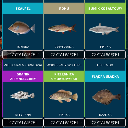
SKALPEL
ROHU
SUMIK KOBALTOWY
RZADKA
ZWYCZAJNA
EPICKA
CZYTAJ WIĘCEJ
CZYTAJ WIĘCEJ
CZYTAJ WIĘCEJ
WIELKA RAFA KORALOWA
WODOSPADY WIKTORII
HOKKAIDO
GRANIK
PIELĘGNICA
FLĄDRA GŁADKA
ZIEMNIACZANY
SMUKŁOPYSKA
MITYCZNA
EPICKA
RZADKA
CZYTAJ WIĘCEJ
CZYTAJ WIĘCEJ
CZYTAJ WIĘCEJ