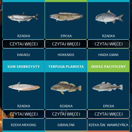
RZADKA
EPICKA
RZADKA
CZYTAJ WIĘCEJ
CZYTAJ WIĘCEJ
CZYTAJ WIĘCEJ
KAKADU
HOKKAIDO
HAIDA GWAII
SUM SREBRZYSTY
TERPUGA PLAMISTA
DORSZ PACYFICZNY
RZADKA
RZADKA
EPICKA
CZYTAJ WIĘCEJ
CZYTAJ WIĘCEJ
CZYTAJ WIĘCEJ
RZEKA MEKONG
GIBRALTAR
RZEKA ŚW. WAWRZYŃCA