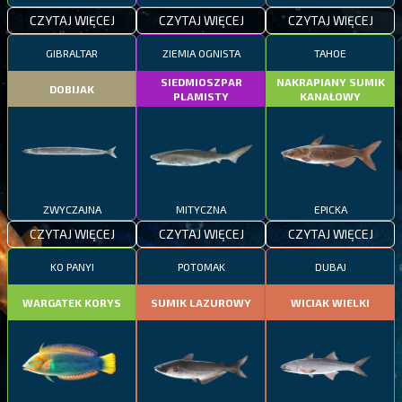
CZYTAJ WIĘCEJ
CZYTAJ WIĘCEJ
CZYTAJ WIĘCEJ
GIBRALTAR
ZIEMIA OGNISTA
TAHOE
SIEDMIOSZPAR
NAKRAPIANY SUMIK
DOBIJAK
PLAMISTY
KANAŁOWY
ZWYCZAJNA
MITYCZNA
EPICKA
CZYTAJ WIĘCEJ
CZYTAJ WIĘCEJ
CZYTAJ WIĘCEJ
KO PANYI
POTOMAK
DUBAJ
WARGATEK KORYS
SUMIK LAZUROWY
WICIAK WIELKI