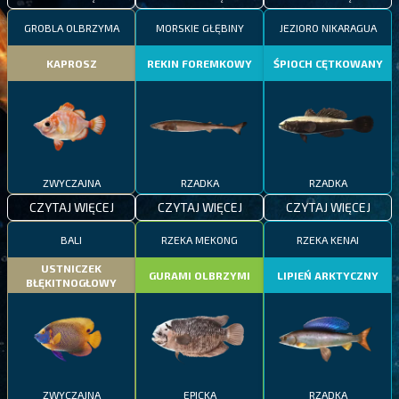
GROBLA OLBRZYMA
MORSKIE GŁĘBINY
JEZIORO NIKARAGUA
KAPROSZ
REKIN FOREMKOWY
ŚPIOCH CĘTKOWANY
ZWYCZAJNA
RZADKA
RZADKA
CZYTAJ WIĘCEJ
CZYTAJ WIĘCEJ
CZYTAJ WIĘCEJ
BALI
RZEKA MEKONG
RZEKA KENAI
USTNICZEK
GURAMI OLBRZYMI
LIPIEŃ ARKTYCZNY
BŁĘKITNOGŁOWY
ZWYCZAJNA
EPICKA
RZADKA