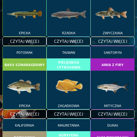
EPICKA
RZADKA
ZWYCZAJNA
CZYTAJ WIĘCEJ
CZYTAJ WIĘCEJ
CZYTAJ WIĘCEJ
POTOMAK
TAJWAN
SANTORYN
PIELĘGNICA
BASS SZMARAGDOWY
AMIA Z FIRY
CYTRUSOWA
EPICKA
ZAGADKOWA
MITYCZNA
CZYTAJ WIĘCEJ
CZYTAJ WIĘCEJ
CZYTAJ WIĘCEJ
KALIFORNIA
MAURETANIA
DUNAJ
KORYFENA