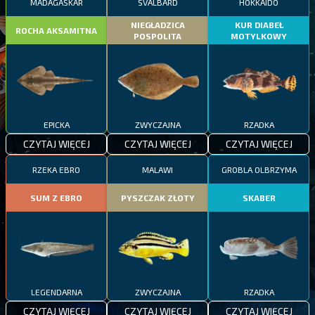
MADAGASKAR
SVALBARD
HOKKAIDO
NIEGŁADZICA
KUR DIABEŁ
ROCHA AKSAMITNA
POSPOLITA
MOTYLKOWY
EPICKA
ZWYCZAJNA
RZADKA
CZYTAJ WIĘCEJ
CZYTAJ WIĘCEJ
CZYTAJ WIĘCEJ
RZEKA EBRO
MALAWI
GROBLA OLBRZYMA
SUM Z EBRO
PYSZCZAK ZŁOTY
SKABER
LEGENDARNA
ZWYCZAJNA
RZADKA
CZYTAJ WIĘCEJ
CZYTAJ WIĘCEJ
CZYTAJ WIĘCEJ