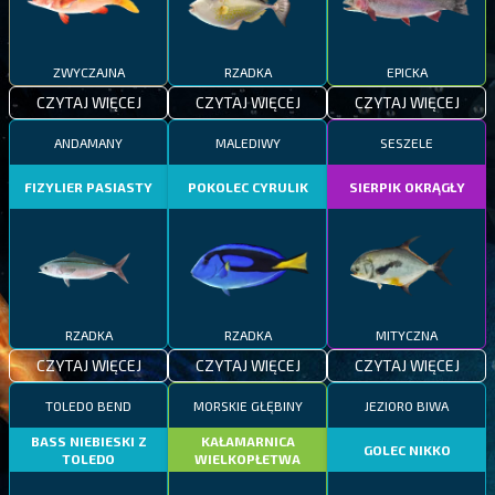
ZWYCZAJNA
RZADKA
EPICKA
CZYTAJ WIĘCEJ
CZYTAJ WIĘCEJ
CZYTAJ WIĘCEJ
ANDAMANY
MALEDIWY
SESZELE
FIZYLIER PASIASTY
POKOLEC CYRULIK
SIERPIK OKRĄGŁY
RZADKA
RZADKA
MITYCZNA
CZYTAJ WIĘCEJ
CZYTAJ WIĘCEJ
CZYTAJ WIĘCEJ
TOLEDO BEND
MORSKIE GŁĘBINY
JEZIORO BIWA
BASS NIEBIESKI Z
KAŁAMARNICA
GOLEC NIKKO
TOLEDO
WIELKOPŁETWA