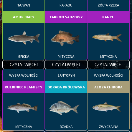
TAJWAN
KAKADU
ŻÓŁTA RZEKA
AMUR BIAŁY
TARPON SADZOWY
KANYU
EPICKA
MITYCZNA
MITYCZNA
CZYTAJ WIĘCEJ
CZYTAJ WIĘCEJ
CZYTAJ WIĘCEJ
WYSPA WOLNOŚCI
SANTORYN
WYSPA WOLNOŚCI
KULBINIEC PLAMISTY
DORADA KRÓLEWSKA
ALOZA CHIKORA
MITYCZNA
RZADKA
ZWYCZAJNA