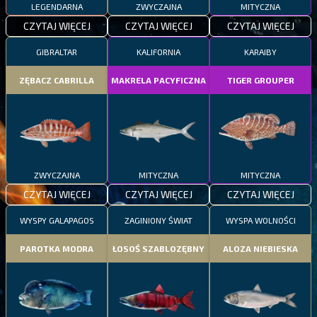
LEGENDARNA
ZWYCZAJNA
MITYCZNA
CZYTAJ WIĘCEJ
CZYTAJ WIĘCEJ
CZYTAJ WIĘCEJ
GIBRALTAR
KALIFORNIA
KARAIBY
ZĘBACZ CABRILLA
MAKRELA PACYFICZNA
TIGER GROUPER
ZWYCZAJNA
MITYCZNA
MITYCZNA
CZYTAJ WIĘCEJ
CZYTAJ WIĘCEJ
CZYTAJ WIĘCEJ
WYSPY GALAPAGOS
ZAGINIONY ŚWIAT
WYSPA WOLNOŚCI
PAROTKA MODRA
ŁOSOŚ SZABLOZĘBNY
ALOZA NIEBIESKA