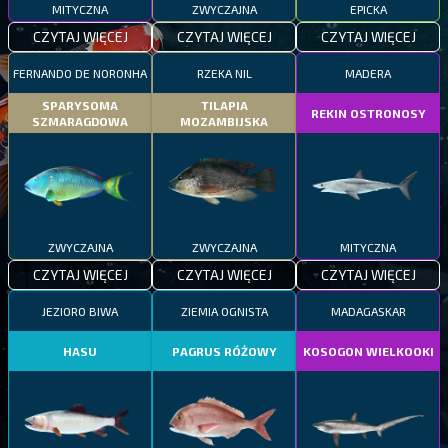
MITYCZNA
ZWYCZAJNA
EPICKA
CZYTAJ WIĘCEJ
CZYTAJ WIĘCEJ
CZYTAJ WIĘCEJ
FERNANDO DE NORONHA
RZEKA NIL
MADERA
SPARYSOMA
TILAPIA
REKIN OSTRONOSY
SZMARAGDOWA
MOZAMBIJSKA
ZWYCZAJNA
ZWYCZAJNA
MITYCZNA
CZYTAJ WIĘCEJ
CZYTAJ WIĘCEJ
CZYTAJ WIĘCEJ
JEZIORO BIWA
ZIEMIA OGNISTA
MADAGASKAR
HASU
PAGRUS RÓŻOWY
KOSOGON WIELKOOKI