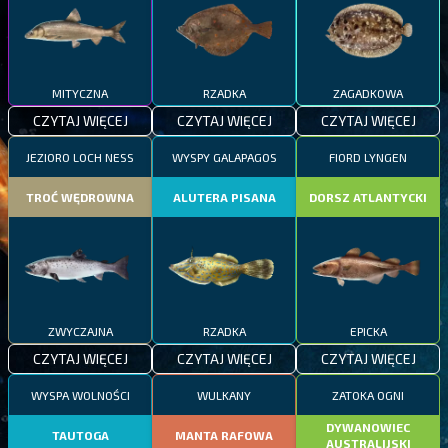
MITYCZNA
RZADKA
ZAGADKOWA
CZYTAJ WIĘCEJ
CZYTAJ WIĘCEJ
CZYTAJ WIĘCEJ
JEZIORO LOCH NESS
WYSPY GALAPAGOS
FIORD LYNGEN
TROĆ WĘDROWNA
ALUTERA PISANA
DORSZ ATLANTYCKI
ZWYCZAJNA
RZADKA
EPICKA
CZYTAJ WIĘCEJ
CZYTAJ WIĘCEJ
CZYTAJ WIĘCEJ
WYSPA WOLNOŚCI
WULKANY
ZATOKA OGNI
DYWANOWIEC
TAUTOGA
MANTA RAFOWA
AUSTRALIJSKI