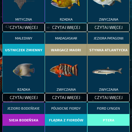
MITYCZNA
RZADKA
ZWYCZAJNA
CZYTAJ WIĘCEJ
CZYTAJ WIĘCEJ
CZYTAJ WIĘCEJ
MALEDIWY
MADAGASKAR
JEZIORA PATAGONII
USTNICZEK ZMIENNY
WARGACZ MAORI
STYNKA ATLANTYCKA
RZADKA
ZWYCZAJNA
ZWYCZAJNA
CZYTAJ WIĘCEJ
CZYTAJ WIĘCEJ
CZYTAJ WIĘCEJ
JEZIORO BODEŃSKIE
PÓŁNOCNE FIORDY
FIORD LYNGEN
SIEJA BODEŃSKA
FLĄDRA Z FIORDÓW
PTERA