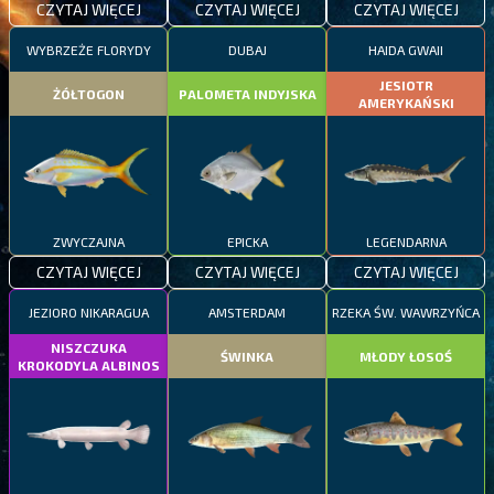
CZYTAJ WIĘCEJ
CZYTAJ WIĘCEJ
CZYTAJ WIĘCEJ
WYBRZEŻE FLORYDY
DUBAJ
HAIDA GWAII
JESIOTR
ŻÓŁTOGON
PALOMETA INDYJSKA
AMERYKAŃSKI
ZWYCZAJNA
EPICKA
LEGENDARNA
CZYTAJ WIĘCEJ
CZYTAJ WIĘCEJ
CZYTAJ WIĘCEJ
JEZIORO NIKARAGUA
AMSTERDAM
RZEKA ŚW. WAWRZYŃCA
NISZCZUKA
ŚWINKA
MŁODY ŁOSOŚ
KROKODYLA ALBINOS