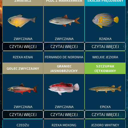
ZMIATACZ
PŁOĆ Z MARKERMEER
SKALAR PRĘGOWANY
ZWYCZAJNA
ZWYCZAJNA
RZADKA
CZYTAJ WIĘCEJ
CZYTAJ WIĘCEJ
CZYTAJ WIĘCEJ
RZEKA KENAI
FERNANDO DE NORONHA
WIELKIE JEZIORA
GRANIEC
SZCZUPAK
GOLEC ZWYCZAJNY
JASNOBRZUCHY
CĘTKOWANY
ZWYCZAJNA
ZWYCZAJNA
EPICKA
CZYTAJ WIĘCEJ
CZYTAJ WIĘCEJ
CZYTAJ WIĘCEJ
CZEDŻU
RZEKA MEKONG
JEZIORO WHITNEY