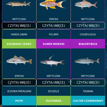
MITYCZNA
EPICKA
MITYCZNA
CZYTAJ WIĘCEJ
CZYTAJ WIĘCEJ
CZYTAJ WIĘCEJ
HAIDA GWAII
YELAPA
CHUBSUGUŁ
KULBINIEC JASNY
SUMIK MORSKI
BIAŁORYBICA
EPICKA
MITYCZNA
MITYCZNA
CZYTAJ WIĘCEJ
CZYTAJ WIĘCEJ
CZYTAJ WIĘCEJ
JEZIORA PATAGONII
SESZELE
TAJWAN
PUYE
ZŁOTAWKA
CULTER CZERWIENNY