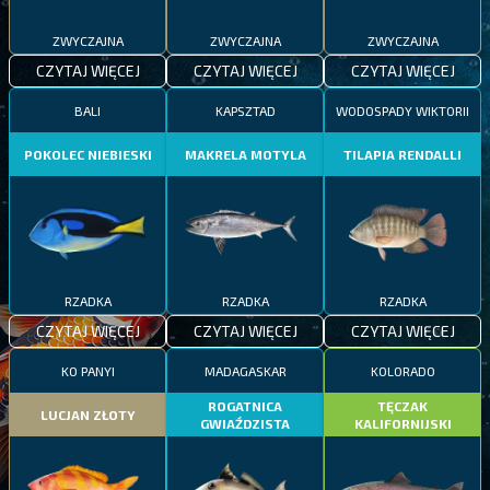
ZWYCZAJNA
ZWYCZAJNA
ZWYCZAJNA
CZYTAJ WIĘCEJ
CZYTAJ WIĘCEJ
CZYTAJ WIĘCEJ
BALI
KAPSZTAD
WODOSPADY WIKTORII
POKOLEC NIEBIESKI
MAKRELA MOTYLA
TILAPIA RENDALLI
RZADKA
RZADKA
RZADKA
CZYTAJ WIĘCEJ
CZYTAJ WIĘCEJ
CZYTAJ WIĘCEJ
KO PANYI
MADAGASKAR
KOLORADO
ROGATNICA
TĘCZAK
LUCJAN ZŁOTY
GWIAŹDZISTA
KALIFORNIJSKI