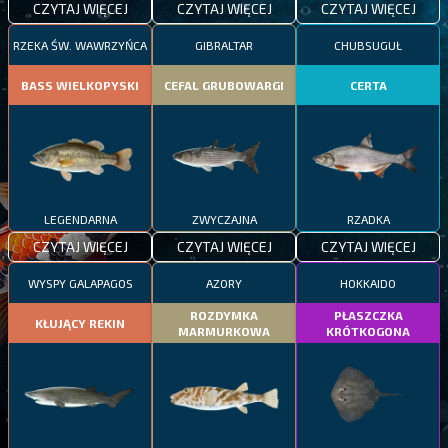
CZYTAJ WIĘCEJ
CZYTAJ WIĘCEJ
CZYTAJ WIĘCEJ
RZEKA ŚW. WAWRZYŃCA
GIBRALTAR
CHUBSUGUŁ
BASS WIELKOPYSKI
CEFAL GRUBOWARGI
CERTA
LEGENDARNA
ZWYCZAJNA
RZADKA
CZYTAJ WIĘCEJ
CZYTAJ WIĘCEJ
CZYTAJ WIĘCEJ
WYSPY GALAPAGOS
AZORY
HOKKAIDO
ROZDYMKA
PŁASZCZKA
KŁUJĄCY REKIN
MARMURKOWA
KRÓTKOGONA