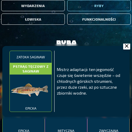
WYDARZENIA
RYBY
ŁOWISKA
FUNKCJONALNOŚCI
Ryba
ZATOKA SAGINAW
FILTRY
PSTRĄG TĘCZOWY Z
Mistrz adaptacji: ten jegomość
SAGINAW
czuje się świetenie wszędzie – od
MALAWI
PÓŁNOCNE FIORDY
WYSPY GALAPAGOS
chłodnych górskich strumieni,
przez duże rzeki, aż po sztuczne
BODIAN
PYSZCZAK ZACHODNI
LING
zbiorniki wodne.
MEKSYKAŃSKI
EPICKA
EPICKA
MITYCZNA
ZWYCZAJNA