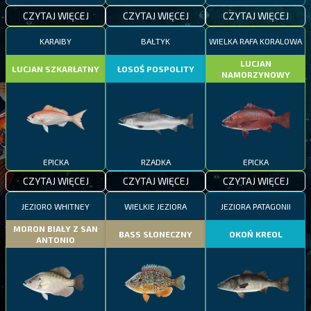
CZYTAJ WIĘCEJ
CZYTAJ WIĘCEJ
CZYTAJ WIĘCEJ
KARAIBY
BAŁTYK
WIELKA RAFA KORALOWA
LUCJAN
LUCJAN SZKARŁATNY
ŁOSOŚ POSPOLITY
NAMORZYNOWY
EPICKA
RZADKA
EPICKA
CZYTAJ WIĘCEJ
CZYTAJ WIĘCEJ
CZYTAJ WIĘCEJ
JEZIORO WHITNEY
WIELKIE JEZIORA
JEZIORA PATAGONII
MORON BIAŁY Z SAN
BASS SŁONECZNY
OKOŃ KREOL
ANTONIO