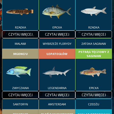
RZADKA
EPICKA
RZADKA
CZYTAJ WIĘCEJ
CZYTAJ WIĘCEJ
CZYTAJ WIĘCEJ
MALAWI
WYBRZEŻE FLORYDY
ZATOKA SAGINAW
PSTRĄG TĘCZOWY Z
MGONG'U
ŁOPATOGŁÓW
SAGINAW
ZWYCZAJNA
LEGENDARNA
EPICKA
CZYTAJ WIĘCEJ
CZYTAJ WIĘCEJ
CZYTAJ WIĘCEJ
SANTORYN
AMSTERDAM
CZEDŻU