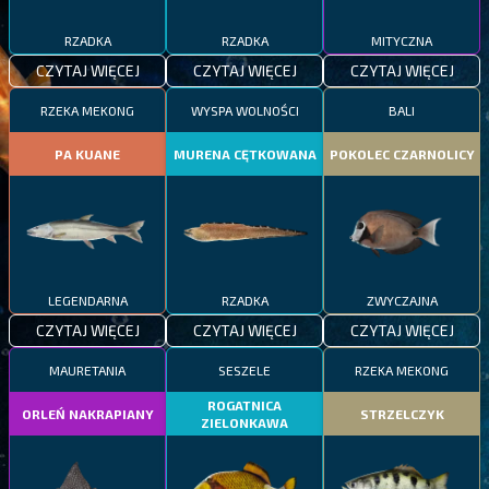
RZADKA
RZADKA
MITYCZNA
CZYTAJ WIĘCEJ
CZYTAJ WIĘCEJ
CZYTAJ WIĘCEJ
RZEKA MEKONG
WYSPA WOLNOŚCI
BALI
PA KUANE
MURENA CĘTKOWANA
POKOLEC CZARNOLICY
LEGENDARNA
RZADKA
ZWYCZAJNA
CZYTAJ WIĘCEJ
CZYTAJ WIĘCEJ
CZYTAJ WIĘCEJ
MAURETANIA
SESZELE
RZEKA MEKONG
ROGATNICA
ORLEŃ NAKRAPIANY
STRZELCZYK
ZIELONKAWA