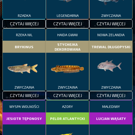
RZADKA
LEGENDARNA
ZWYCZAJNA
CZYTAJ WIĘCEJ
CZYTAJ WIĘCEJ
CZYTAJ WIĘCEJ
RZEKA NIL
HAIDA GWAII
NOWA ZELANDIA
STYCHEJKA
BRYKINUS
TREWAL DŁUGOPYSKI
DEKOROWANA
ZWYCZAJNA
ZWYCZAJNA
ZWYCZAJNA
CZYTAJ WIĘCEJ
CZYTAJ WIĘCEJ
CZYTAJ WIĘCEJ
WYSPA WOLNOŚCI
AZORY
MALEDIWY
JESIOTR TĘPONOSY
PELOR ATLANTYCKI
LUCJAN WĄSATY