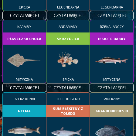
EPICKA
LEGENDARNA
LEGENDARNA
CZYTAJ WIĘCEJ
CZYTAJ WIĘCEJ
CZYTAJ WIĘCEJ
KARAIBY
ANDAMANY
RZEKA JANGCY
PŁASZCZKA CHOLA
SKRZYDLICA
JESIOTR DABRY
MITYCZNA
EPICKA
MITYCZNA
CZYTAJ WIĘCEJ
CZYTAJ WIĘCEJ
CZYTAJ WIĘCEJ
RZEKA KENAI
TOLEDO BEND
WULKANY
SUM BŁĘKITNY Z
NELMA
GRANIK NIEBIESKI
TOLEDO