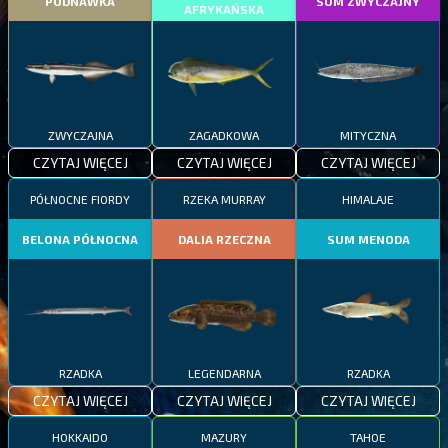
PODNAWKA
SUM ZWYCZAJNY
AFRYKAŃSKA
ZWYCZAJNA
ZAGADKOWA
MITYCZNA
CZYTAJ WIĘCEJ
CZYTAJ WIĘCEJ
CZYTAJ WIĘCEJ
PÓŁNOCNE FIORDY
RZEKA MURRAY
HIMALAJE
BELONA PÓŁNOCNA
DALIA RZECZNA
SUM MENODA
RZADKA
LEGENDARNA
RZADKA
CZYTAJ WIĘCEJ
CZYTAJ WIĘCEJ
CZYTAJ WIĘCEJ
HOKKAIDO
MAZURY
TAHOE