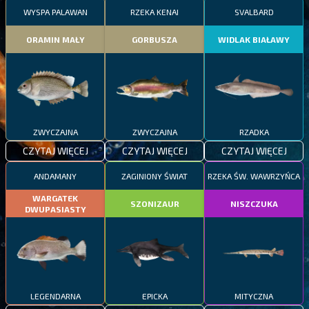
WYSPA PALAWAN
RZEKA KENAI
SVALBARD
ORAMIN MAŁY
GORBUSZA
WIDLAK BIAŁAWY
ZWYCZAJNA
ZWYCZAJNA
RZADKA
CZYTAJ WIĘCEJ
CZYTAJ WIĘCEJ
CZYTAJ WIĘCEJ
ANDAMANY
ZAGINIONY ŚWIAT
RZEKA ŚW. WAWRZYŃCA
WARGATEK
SZONIZAUR
NISZCZUKA
DWUPASIASTY
LEGENDARNA
EPICKA
MITYCZNA