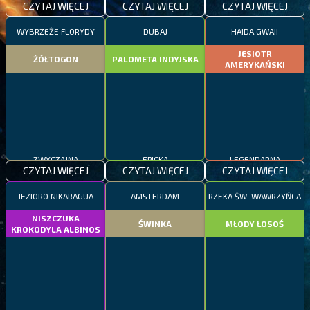
CZYTAJ WIĘCEJ
CZYTAJ WIĘCEJ
CZYTAJ WIĘCEJ
WYBRZEŻE FLORYDY
DUBAJ
HAIDA GWAII
JESIOTR
ŻÓŁTOGON
PALOMETA INDYJSKA
AMERYKAŃSKI
ZWYCZAJNA
EPICKA
LEGENDARNA
CZYTAJ WIĘCEJ
CZYTAJ WIĘCEJ
CZYTAJ WIĘCEJ
JEZIORO NIKARAGUA
AMSTERDAM
RZEKA ŚW. WAWRZYŃCA
NISZCZUKA
ŚWINKA
MŁODY ŁOSOŚ
KROKODYLA ALBINOS