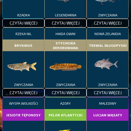
RZADKA
LEGENDARNA
ZWYCZAJNA
CZYTAJ WIĘCEJ
CZYTAJ WIĘCEJ
CZYTAJ WIĘCEJ
RZEKA NIL
HAIDA GWAII
NOWA ZELANDIA
STYCHEJKA
BRYKINUS
TREWAL DŁUGOPYSKI
DEKOROWANA
ZWYCZAJNA
ZWYCZAJNA
ZWYCZAJNA
CZYTAJ WIĘCEJ
CZYTAJ WIĘCEJ
CZYTAJ WIĘCEJ
WYSPA WOLNOŚCI
AZORY
MALEDIWY
JESIOTR TĘPONOSY
PELOR ATLANTYCKI
LUCJAN WĄSATY