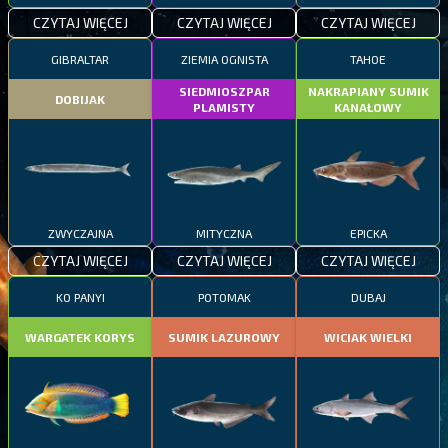
CZYTAJ WIĘCEJ
CZYTAJ WIĘCEJ
CZYTAJ WIĘCEJ
GIBRALTAR
ZIEMIA OGNISTA
TAHOE
SIEDMIOSZPAR
NAKRAPIANY SUMIK
DOBIJAK
PLAMISTY
KANAŁOWY
ZWYCZAJNA
MITYCZNA
EPICKA
CZYTAJ WIĘCEJ
CZYTAJ WIĘCEJ
CZYTAJ WIĘCEJ
KO PANYI
POTOMAK
DUBAJ
WARGATEK KORYS
SUMIK LAZUROWY
WICIAK WIELKI