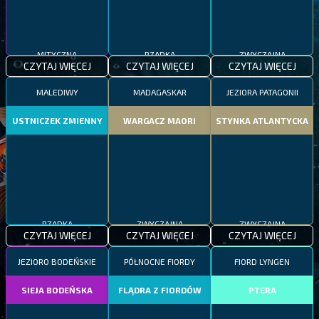
MITYCZNA
RZADKA
ZWYCZAJNA
CZYTAJ WIĘCEJ
CZYTAJ WIĘCEJ
CZYTAJ WIĘCEJ
MALEDIWY
MADAGASKAR
JEZIORA PATAGONII
USTNICZEK ZMIENNY
WARGACZ MAORI
STYNKA ATLANTYCKA
RZADKA
ZWYCZAJNA
ZWYCZAJNA
CZYTAJ WIĘCEJ
CZYTAJ WIĘCEJ
CZYTAJ WIĘCEJ
JEZIORO BODEŃSKIE
PÓŁNOCNE FIORDY
FIORD LYNGEN
SIEJA BODEŃSKA
FLĄDRA Z FIORDÓW
PTERA