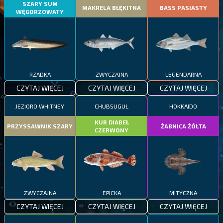
SZARY SUM
MAKRELA BŁĘKITNA
BASS PASIASTY
WĘGORZOWATY
RZADKA
ZWYCZAJNA
LEGENDARNA
CZYTAJ WIĘCEJ
CZYTAJ WIĘCEJ
CZYTAJ WIĘCEJ
JEZIORO WHITNEY
CHUBSUGUŁ
HOKKAIDO
KUR DIABEŁ
PRZYSSAWNIK SZARY
ŻABNICA ŻÓŁTA
CZERWONY
ZWYCZAJNA
EPICKA
MITYCZNA
CZYTAJ WIĘCEJ
CZYTAJ WIĘCEJ
CZYTAJ WIĘCEJ