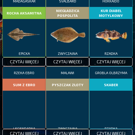
MADAGASKAR
SVALBARD
HOKKAIDO
NIEGŁADZICA
KUR DIABEŁ
ROCHA AKSAMITNA
POSPOLITA
MOTYLKOWY
EPICKA
ZWYCZAJNA
RZADKA
CZYTAJ WIĘCEJ
CZYTAJ WIĘCEJ
CZYTAJ WIĘCEJ
RZEKA EBRO
MALAWI
GROBLA OLBRZYMA
SUM Z EBRO
PYSZCZAK ZŁOTY
SKABER
LEGENDARNA
ZWYCZAJNA
RZADKA
CZYTAJ WIĘCEJ
CZYTAJ WIĘCEJ
CZYTAJ WIĘCEJ