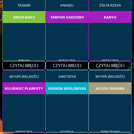
TAJWAN
KAKADU
ŻÓŁTA RZEKA
AMUR BIAŁY
TARPON SADZOWY
KANYU
EPICKA
MITYCZNA
MITYCZNA
CZYTAJ WIĘCEJ
CZYTAJ WIĘCEJ
CZYTAJ WIĘCEJ
WYSPA WOLNOŚCI
SANTORYN
WYSPA WOLNOŚCI
KULBINIEC PLAMISTY
DORADA KRÓLEWSKA
ALOZA CHIKORA
MITYCZNA
RZADKA
ZWYCZAJNA