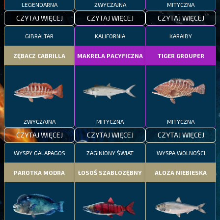
LEGENDARNA
ZWYCZAJNA
MITYCZNA
CZYTAJ WIĘCEJ
CZYTAJ WIĘCEJ
CZYTAJ WIĘCEJ
GIBRALTAR
KALIFORNIA
KARAIBY
ZĘBACZ CABRILLA
MAKRELA PACYFICZNA
TIGER GROUPER
ZWYCZAJNA
MITYCZNA
MITYCZNA
CZYTAJ WIĘCEJ
CZYTAJ WIĘCEJ
CZYTAJ WIĘCEJ
WYSPY GALAPAGOS
ZAGINIONY ŚWIAT
WYSPA WOLNOŚCI
PAROTKA MODRA
ŁOSOŚ SZABLOZĘBNY
ALOZA NIEBIESKA