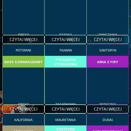
EPICKA
RZADKA
ZWYCZAJNA
CZYTAJ WIĘCEJ
CZYTAJ WIĘCEJ
CZYTAJ WIĘCEJ
POTOMAK
TAJWAN
SANTORYN
PIELĘGNICA
BASS SZMARAGDOWY
AMIA Z FIRY
CYTRUSOWA
EPICKA
ZAGADKOWA
MITYCZNA
CZYTAJ WIĘCEJ
CZYTAJ WIĘCEJ
CZYTAJ WIĘCEJ
KALIFORNIA
MAURETANIA
DUNAJ
KORYFENA