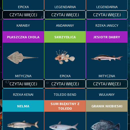
EPICKA
LEGENDARNA
LEGENDARNA
CZYTAJ WIĘCEJ
CZYTAJ WIĘCEJ
CZYTAJ WIĘCEJ
KARAIBY
ANDAMANY
RZEKA JANGCY
PŁASZCZKA CHOLA
SKRZYDLICA
JESIOTR DABRY
MITYCZNA
EPICKA
MITYCZNA
CZYTAJ WIĘCEJ
CZYTAJ WIĘCEJ
CZYTAJ WIĘCEJ
RZEKA KENAI
TOLEDO BEND
WULKANY
SUM BŁĘKITNY Z
NELMA
GRANIK NIEBIESKI
TOLEDO