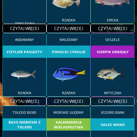
RZADKA
EPICKA
ZWYCZAJNA
CZYTAJ WIĘCEJ
CZYTAJ WIĘCEJ
CZYTAJ WIĘCEJ
ANDAMANY
MALEDIWY
SESZELE
FIZYLIER PASIASTY
POKOLEC CYRULIK
SIERPIK OKRĄGŁY
RZADKA
RZADKA
MITYCZNA
CZYTAJ WIĘCEJ
CZYTAJ WIĘCEJ
CZYTAJ WIĘCEJ
TOLEDO BEND
MORSKIE GŁĘBINY
JEZIORO BIWA
BASS NIEBIESKI Z
KAŁAMARNICA
GOLEC NIKKO
TOLEDO
WIELKOPŁETWA