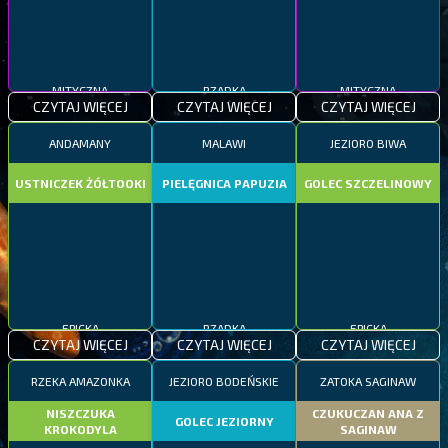
MITYCZNA
RZADKA
MITYCZNA
CZYTAJ WIĘCEJ
CZYTAJ WIĘCEJ
CZYTAJ WIĘCEJ
ANDAMANY
MALAWI
JEZIORO BIWA
USTNICZEK ŻÓŁTOOKI
PIELĘGNICA PAPUZIA
GOLEC SZCZELINOWY
EPICKA
RZADKA
EPICKA
CZYTAJ WIĘCEJ
CZYTAJ WIĘCEJ
CZYTAJ WIĘCEJ
RZEKA AMAZONKA
JEZIORO BODEŃSKIE
ZATOKA SAGINAW
NISZCZUKA
CZUKUCZAN ANA Z
GOLEC JEZIORNY
KROKODYLA
SAGINAW