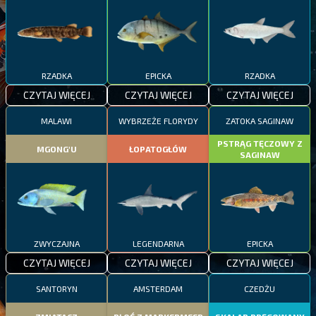
RZADKA
EPICKA
RZADKA
CZYTAJ WIĘCEJ
CZYTAJ WIĘCEJ
CZYTAJ WIĘCEJ
MALAWI
WYBRZEŻE FLORYDY
ZATOKA SAGINAW
PSTRĄG TĘCZOWY Z
MGONG'U
ŁOPATOGŁÓW
SAGINAW
ZWYCZAJNA
LEGENDARNA
EPICKA
CZYTAJ WIĘCEJ
CZYTAJ WIĘCEJ
CZYTAJ WIĘCEJ
SANTORYN
AMSTERDAM
CZEDŻU