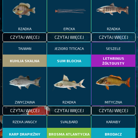
RZADKA
EPICKA
RZADKA
CZYTAJ WIĘCEJ
CZYTAJ WIĘCEJ
CZYTAJ WIĘCEJ
TAJWAN
JEZIORO TITICACA
SESZELE
LETHRINUS
KUHLIA SKALNA
SUM BLOCHA
ŻÓŁTOUSTY
ZWYCZAJNA
RZADKA
MITYCZNA
CZYTAJ WIĘCEJ
CZYTAJ WIĘCEJ
CZYTAJ WIĘCEJ
RZEKA JANGCY
SVALBARD
KARAIBY
KARP DRAPIEŻNY
BROSMA ATLANTYCKA
BRODACZ