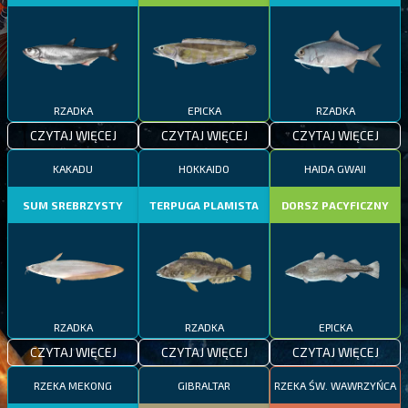
RZADKA
EPICKA
RZADKA
CZYTAJ WIĘCEJ
CZYTAJ WIĘCEJ
CZYTAJ WIĘCEJ
KAKADU
HOKKAIDO
HAIDA GWAII
SUM SREBRZYSTY
TERPUGA PLAMISTA
DORSZ PACYFICZNY
RZADKA
RZADKA
EPICKA
CZYTAJ WIĘCEJ
CZYTAJ WIĘCEJ
CZYTAJ WIĘCEJ
RZEKA MEKONG
GIBRALTAR
RZEKA ŚW. WAWRZYŃCA