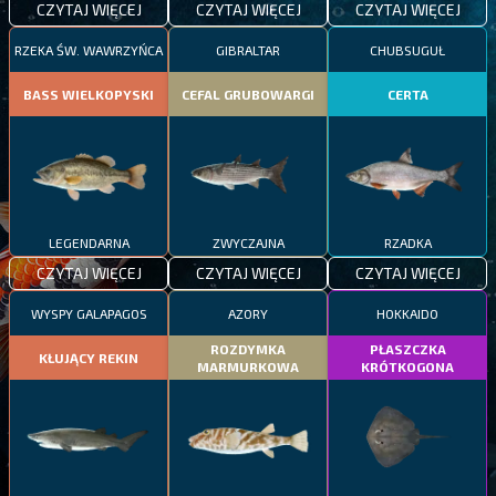
CZYTAJ WIĘCEJ
CZYTAJ WIĘCEJ
CZYTAJ WIĘCEJ
RZEKA ŚW. WAWRZYŃCA
GIBRALTAR
CHUBSUGUŁ
BASS WIELKOPYSKI
CEFAL GRUBOWARGI
CERTA
LEGENDARNA
ZWYCZAJNA
RZADKA
CZYTAJ WIĘCEJ
CZYTAJ WIĘCEJ
CZYTAJ WIĘCEJ
WYSPY GALAPAGOS
AZORY
HOKKAIDO
ROZDYMKA
PŁASZCZKA
KŁUJĄCY REKIN
MARMURKOWA
KRÓTKOGONA