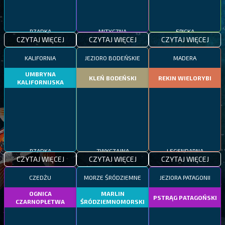
RZADKA
MITYCZNA
EPICKA
CZYTAJ WIĘCEJ
CZYTAJ WIĘCEJ
CZYTAJ WIĘCEJ
KALIFORNIA
JEZIORO BODEŃSKIE
MADERA
UMBRYNA
KLEŃ BODEŃSKI
REKIN WIELORYBI
KALIFORNIJSKA
RZADKA
ZWYCZAJNA
LEGENDARNA
CZYTAJ WIĘCEJ
CZYTAJ WIĘCEJ
CZYTAJ WIĘCEJ
CZEDŻU
MORZE ŚRÓDZIEMNE
JEZIORA PATAGONII
OGNICA
MARLIN
PSTRĄG PATAGOŃSKI
CZARNOPŁETWA
ŚRÓDZIEMNOMORSKI