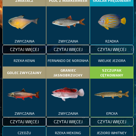
ZMIATACZ
PŁOĆ Z MARKERMEER
SKALAR PRĘGOWANY
ZWYCZAJNA
ZWYCZAJNA
RZADKA
CZYTAJ WIĘCEJ
CZYTAJ WIĘCEJ
CZYTAJ WIĘCEJ
RZEKA KENAI
FERNANDO DE NORONHA
WIELKIE JEZIORA
GRANIEC
SZCZUPAK
GOLEC ZWYCZAJNY
JASNOBRZUCHY
CĘTKOWANY
ZWYCZAJNA
ZWYCZAJNA
EPICKA
CZYTAJ WIĘCEJ
CZYTAJ WIĘCEJ
CZYTAJ WIĘCEJ
CZEDŻU
RZEKA MEKONG
JEZIORO WHITNEY