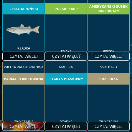
AMERYKAŃSKI SUMIK
CEFAL JAPOŃSKI
POLSKI KARP
KARŁOWATY
RZADKA
EPICKA
EPICKA
CZYTAJ WIĘCEJ
CZYTAJ WIĘCEJ
CZYTAJ WIĘCEJ
WIELKA RAFA KORALOWA
MADERA
SVALBARD
PARMA PLAMKOWANA
TYGRYS PIASKOWY
PRZERAZA
ZWYCZAJNA
RZADKA
ZWYCZAJNA
CZYTAJ WIĘCEJ
CZYTAJ WIĘCEJ
CZYTAJ WIĘCEJ