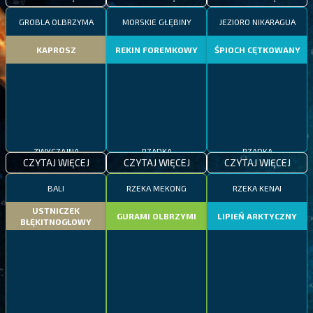
GROBLA OLBRZYMA
MORSKIE GŁĘBINY
JEZIORO NIKARAGUA
KAPROSZ
REKIN FOREMKOWY
ŚPIOCH CĘTKOWANY
ZWYCZAJNA
RZADKA
RZADKA
CZYTAJ WIĘCEJ
CZYTAJ WIĘCEJ
CZYTAJ WIĘCEJ
BALI
RZEKA MEKONG
RZEKA KENAI
USTNICZEK
GURAMI OLBRZYMI
LIPIEŃ ARKTYCZNY
BŁĘKITNOGŁOWY