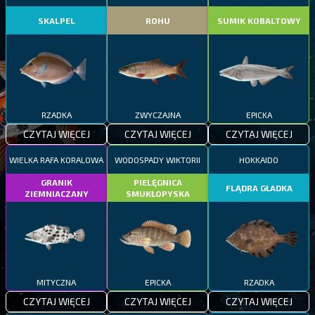
SKALPEL
ROHU
SUMIK KOBALTOWY
RZADKA
ZWYCZAJNA
EPICKA
CZYTAJ WIĘCEJ
CZYTAJ WIĘCEJ
CZYTAJ WIĘCEJ
WIELKA RAFA KORALOWA
WODOSPADY WIKTORII
HOKKAIDO
GRANIK
PIELĘGNICA
FLĄDRA GŁADKA
ZIEMNIACZANY
SMUKŁOPYSKA
MITYCZNA
EPICKA
RZADKA
CZYTAJ WIĘCEJ
CZYTAJ WIĘCEJ
CZYTAJ WIĘCEJ