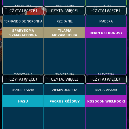
MITYCZNA
ZWYCZAJNA
EPICKA
CZYTAJ WIĘCEJ
CZYTAJ WIĘCEJ
CZYTAJ WIĘCEJ
FERNANDO DE NORONHA
RZEKA NIL
MADERA
SPARYSOMA
TILAPIA
REKIN OSTRONOSY
SZMARAGDOWA
MOZAMBIJSKA
ZWYCZAJNA
ZWYCZAJNA
MITYCZNA
CZYTAJ WIĘCEJ
CZYTAJ WIĘCEJ
CZYTAJ WIĘCEJ
JEZIORO BIWA
ZIEMIA OGNISTA
MADAGASKAR
HASU
PAGRUS RÓŻOWY
KOSOGON WIELKOOKI