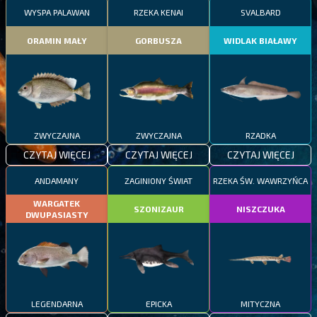
WYSPA PALAWAN
RZEKA KENAI
SVALBARD
ORAMIN MAŁY
GORBUSZA
WIDLAK BIAŁAWY
ZWYCZAJNA
ZWYCZAJNA
RZADKA
CZYTAJ WIĘCEJ
CZYTAJ WIĘCEJ
CZYTAJ WIĘCEJ
ANDAMANY
ZAGINIONY ŚWIAT
RZEKA ŚW. WAWRZYŃCA
WARGATEK
SZONIZAUR
NISZCZUKA
DWUPASIASTY
LEGENDARNA
EPICKA
MITYCZNA