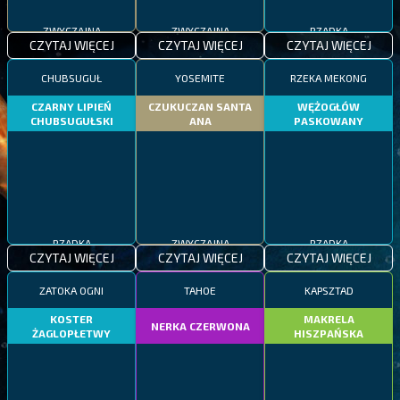
ZWYCZAJNA
ZWYCZAJNA
RZADKA
CZYTAJ WIĘCEJ
CZYTAJ WIĘCEJ
CZYTAJ WIĘCEJ
CHUBSUGUŁ
YOSEMITE
RZEKA MEKONG
CZARNY LIPIEŃ
CZUKUCZAN SANTA
WĘŻOGŁÓW
CHUBSUGUŁSKI
ANA
PASKOWANY
RZADKA
ZWYCZAJNA
RZADKA
CZYTAJ WIĘCEJ
CZYTAJ WIĘCEJ
CZYTAJ WIĘCEJ
ZATOKA OGNI
TAHOE
KAPSZTAD
KOSTER
MAKRELA
NERKA CZERWONA
ŻAGLOPŁETWY
HISZPAŃSKA