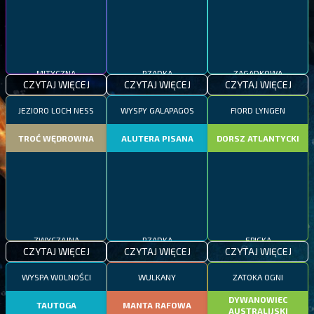
MITYCZNA
RZADKA
ZAGADKOWA
CZYTAJ WIĘCEJ
CZYTAJ WIĘCEJ
CZYTAJ WIĘCEJ
JEZIORO LOCH NESS
WYSPY GALAPAGOS
FIORD LYNGEN
TROĆ WĘDROWNA
ALUTERA PISANA
DORSZ ATLANTYCKI
ZWYCZAJNA
RZADKA
EPICKA
CZYTAJ WIĘCEJ
CZYTAJ WIĘCEJ
CZYTAJ WIĘCEJ
WYSPA WOLNOŚCI
WULKANY
ZATOKA OGNI
DYWANOWIEC
TAUTOGA
MANTA RAFOWA
AUSTRALIJSKI