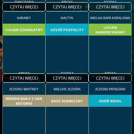
ZWYCZAJNA
EPICKA
RZADKA
CZYTAJ WIĘCEJ
CZYTAJ WIĘCEJ
CZYTAJ WIĘCEJ
KARAIBY
BAŁTYK
WIELKA RAFA KORALOWA
LUCJAN
LUCJAN SZKARŁATNY
ŁOSOŚ POSPOLITY
NAMORZYNOWY
EPICKA
RZADKA
EPICKA
CZYTAJ WIĘCEJ
CZYTAJ WIĘCEJ
CZYTAJ WIĘCEJ
JEZIORO WHITNEY
WIELKIE JEZIORA
JEZIORA PATAGONII
MORON BIAŁY Z SAN
BASS SŁONECZNY
OKOŃ KREOL
ANTONIO