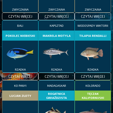
ZWYCZAJNA
ZWYCZAJNA
ZWYCZAJNA
CZYTAJ WIĘCEJ
CZYTAJ WIĘCEJ
CZYTAJ WIĘCEJ
BALI
KAPSZTAD
WODOSPADY WIKTORII
POKOLEC NIEBIESKI
MAKRELA MOTYLA
TILAPIA RENDALLI
RZADKA
RZADKA
RZADKA
CZYTAJ WIĘCEJ
CZYTAJ WIĘCEJ
CZYTAJ WIĘCEJ
KO PANYI
MADAGASKAR
KOLORADO
ROGATNICA
TĘCZAK
LUCJAN ZŁOTY
GWIAŹDZISTA
KALIFORNIJSKI