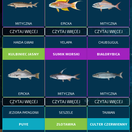
MITYCZNA
EPICKA
MITYCZNA
CZYTAJ WIĘCEJ
CZYTAJ WIĘCEJ
CZYTAJ WIĘCEJ
HAIDA GWAII
YELAPA
CHUBSUGUŁ
KULBINIEC JASNY
SUMIK MORSKI
BIAŁORYBICA
EPICKA
MITYCZNA
MITYCZNA
CZYTAJ WIĘCEJ
CZYTAJ WIĘCEJ
CZYTAJ WIĘCEJ
JEZIORA PATAGONII
SESZELE
TAJWAN
PUYE
ZŁOTAWKA
CULTER CZERWIENNY