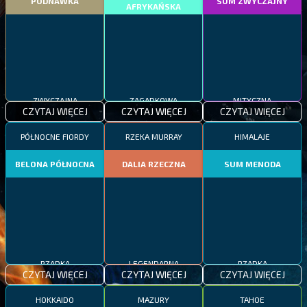
PODNAWKA
SUM ZWYCZAJNY
AFRYKAŃSKA
ZWYCZAJNA
ZAGADKOWA
MITYCZNA
CZYTAJ WIĘCEJ
CZYTAJ WIĘCEJ
CZYTAJ WIĘCEJ
PÓŁNOCNE FIORDY
RZEKA MURRAY
HIMALAJE
BELONA PÓŁNOCNA
DALIA RZECZNA
SUM MENODA
RZADKA
LEGENDARNA
RZADKA
CZYTAJ WIĘCEJ
CZYTAJ WIĘCEJ
CZYTAJ WIĘCEJ
HOKKAIDO
MAZURY
TAHOE