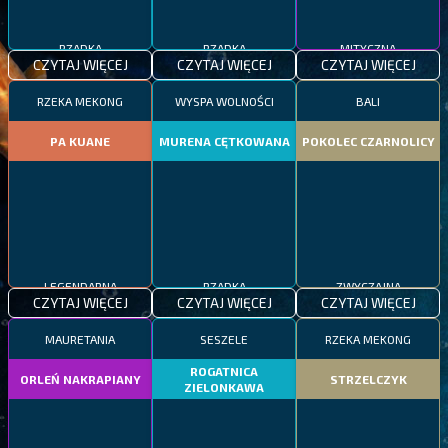
RZADKA
RZADKA
MITYCZNA
CZYTAJ WIĘCEJ
CZYTAJ WIĘCEJ
CZYTAJ WIĘCEJ
RZEKA MEKONG
WYSPA WOLNOŚCI
BALI
PA KUANE
MURENA CĘTKOWANA
POKOLEC CZARNOLICY
LEGENDARNA
RZADKA
ZWYCZAJNA
CZYTAJ WIĘCEJ
CZYTAJ WIĘCEJ
CZYTAJ WIĘCEJ
MAURETANIA
SESZELE
RZEKA MEKONG
ROGATNICA
ORLEŃ NAKRAPIANY
STRZELCZYK
ZIELONKAWA