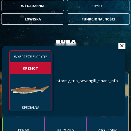
WYDARZENIA
RYBY
ŁOWISKA
FUNKCJONALNOŚCI
Ryba
WYBRZEŻE FLORYDY
FILTRY
GRZMOT
MALAWI
PÓŁNOCNE FIORDY
WYSPY GALAPAGOS
stormy_trio_sevengill_shark_info
BODIAN
PYSZCZAK ZACHODNI
LING
MEKSYKAŃSKI
SPECJALNA
EPICKA
MITYCZNA
ZWYCZAJNA