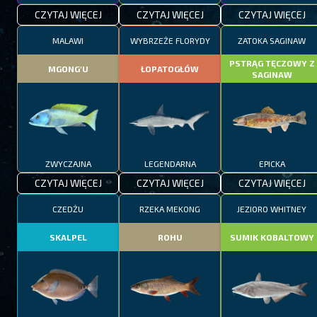
CZYTAJ WIĘCEJ
CZYTAJ WIĘCEJ
CZYTAJ WIĘCEJ
MALAWI
WYBRZEŻE FLORYDY
ZATOKA SAGINAW
PSTRĄG TĘCZOWY Z
MGONG'U
ŁOPATOGŁÓW
SAGINAW
ZWYCZAJNA
LEGENDARNA
EPICKA
CZYTAJ WIĘCEJ
CZYTAJ WIĘCEJ
CZYTAJ WIĘCEJ
CZEDŻU
RZEKA MEKONG
JEZIORO WHITNEY
SKALPEL
ROHU
SUMIK KOBALTOWY