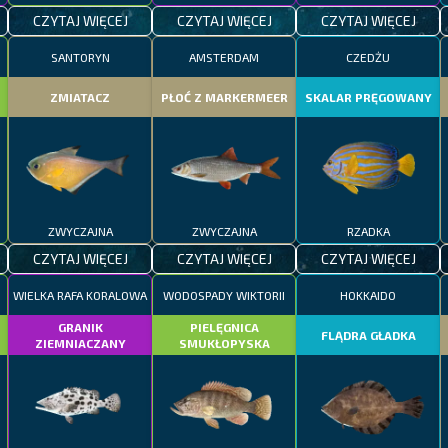
CZYTAJ WIĘCEJ
CZYTAJ WIĘCEJ
CZYTAJ WIĘCEJ
SANTORYN
AMSTERDAM
CZEDŻU
ZMIATACZ
PŁOĆ Z MARKERMEER
SKALAR PRĘGOWANY
ZWYCZAJNA
ZWYCZAJNA
RZADKA
CZYTAJ WIĘCEJ
CZYTAJ WIĘCEJ
CZYTAJ WIĘCEJ
WIELKA RAFA KORALOWA
WODOSPADY WIKTORII
HOKKAIDO
GRANIK
PIELĘGNICA
FLĄDRA GŁADKA
ZIEMNIACZANY
SMUKŁOPYSKA