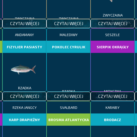
ZWYCZAJNA
ZWYCZAJNA
ZWYCZAJNA
CZYTAJ WIĘCEJ
CZYTAJ WIĘCEJ
CZYTAJ WIĘCEJ
ANDAMANY
MALEDIWY
SESZELE
FIZYLIER PASIASTY
POKOLEC CYRULIK
SIERPIK OKRĄGŁY
RZADKA
RZADKA
MITYCZNA
CZYTAJ WIĘCEJ
CZYTAJ WIĘCEJ
CZYTAJ WIĘCEJ
RZEKA JANGCY
SVALBARD
KARAIBY
KARP DRAPIEŻNY
BROSMA ATLANTYCKA
BRODACZ