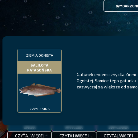
WYDARZEN
FILTRY
ZIEMIA OGNISTA
SALILOTA
PATAGOŃSKA
MALAWI
PÓŁNOCNE FIORDY
WYSPY GALAPAGOS
Gatunek endemiczny dla Ziemi
Ognistej. Samice tego gatunku
BODIAN
PYSZCZAK ZACHODNI
LING
zazwyczaj są większe od samc
MEKSYKAŃSKI
ZWYCZAJNA
EPICKA
MITYCZNA
ZWYCZAJNA
CZYTAJ WIĘCEJ
CZYTAJ WIĘCEJ
CZYTAJ WIĘCEJ