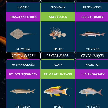
KARAIBY
ANDAMANY
RZEKA JANGCY
PŁASZCZKA CHOLA
SKRZYDLICA
JESIOTR DABRY
MITYCZNA
EPICKA
MITYCZNA
CZYTAJ WIĘCEJ
CZYTAJ WIĘCEJ
CZYTAJ WIĘCEJ
WYSPA WOLNOŚCI
AZORY
MALEDIWY
JESIOTR TĘPONOSY
PELOR ATLANTYCKI
LUCJAN WĄSATY
MITYCZNA
EPICKA
MITYCZNA