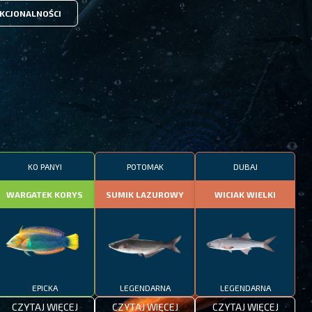
KCJONALNOŚCI
KO PANYI
POTOMAK
DUBAJ
WARGATEK KORYS
SUMIK LAZUROWY
WICIAK WIELKI
EPICKA
LEGENDARNA
LEGENDARNA
CZYTAJ WIĘCEJ
CZYTAJ WIĘCEJ
CZYTAJ WIĘCEJ