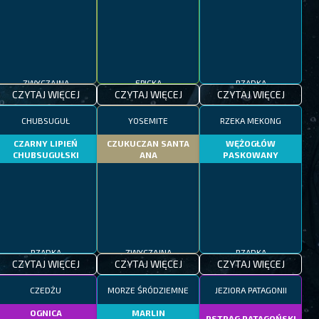
ZWYCZAJNA
EPICKA
RZADKA
CZYTAJ WIĘCEJ
CZYTAJ WIĘCEJ
CZYTAJ WIĘCEJ
CHUBSUGUŁ
YOSEMITE
RZEKA MEKONG
CZARNY LIPIEŃ
CZUKUCZAN SANTA
WĘŻOGŁÓW
CHUBSUGUŁSKI
ANA
PASKOWANY
RZADKA
ZWYCZAJNA
RZADKA
CZYTAJ WIĘCEJ
CZYTAJ WIĘCEJ
CZYTAJ WIĘCEJ
CZEDŻU
MORZE ŚRÓDZIEMNE
JEZIORA PATAGONII
OGNICA
MARLIN
PSTRĄG PATAGOŃSKI