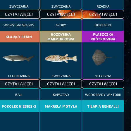
ZWYCZAJNA
ZWYCZAJNA
RZADKA
CZYTAJ WIĘCEJ
CZYTAJ WIĘCEJ
CZYTAJ WIĘCEJ
WYSPY GALAPAGOS
AZORY
HOKKAIDO
ROZDYMKA
PŁASZCZKA
KŁUJĄCY REKIN
MARMURKOWA
KRÓTKOGONA
LEGENDARNA
ZWYCZAJNA
MITYCZNA
CZYTAJ WIĘCEJ
CZYTAJ WIĘCEJ
CZYTAJ WIĘCEJ
BALI
KAPSZTAD
WODOSPADY WIKTORII
POKOLEC NIEBIESKI
MAKRELA MOTYLA
TILAPIA RENDALLI