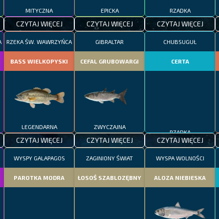
MITYCZNA
EPICKA
RZADKA
CZYTAJ WIĘCEJ
CZYTAJ WIĘCEJ
CZYTAJ WIĘCEJ
A
RZEKA ŚW. WAWRZYŃCA
GIBRALTAR
CHUBSUGUŁ
BASS WIELKOPYSKI
CEFAL GRUBOWARGI
CERTA
LEGENDARNA
ZWYCZAJNA
RZADKA
CZYTAJ WIĘCEJ
CZYTAJ WIĘCEJ
CZYTAJ WIĘCEJ
WYSPY GALAPAGOS
ZAGINIONY ŚWIAT
WYSPA WOLNOŚCI
PAROTKA MODRA
ŁOSOŚ SZABLOZĘBNY
ALOZA NIEBIESKA