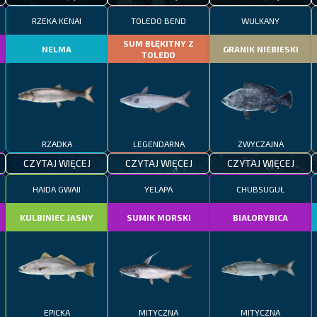
RZEKA KENAI
TOLEDO BEND
WULKANY
SUM BŁĘKITNY Z
NELMA
GRANIK NIEBIESKI
TOLEDO
RZADKA
LEGENDARNA
ZWYCZAJNA
CZYTAJ WIĘCEJ
CZYTAJ WIĘCEJ
CZYTAJ WIĘCEJ
HAIDA GWAII
YELAPA
CHUBSUGUŁ
KULBINIEC JASNY
SUMIK MORSKI
BIAŁORYBICA
EPICKA
MITYCZNA
MITYCZNA