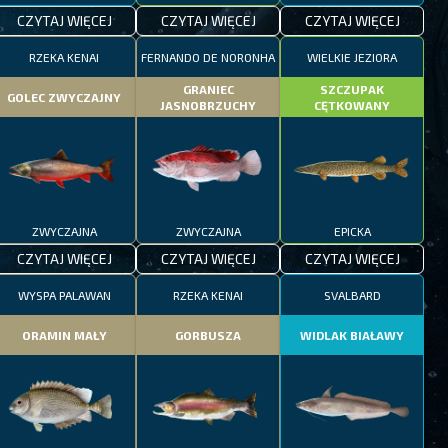
CZYTAJ WIĘCEJ
CZYTAJ WIĘCEJ
CZYTAJ WIĘCEJ
RZEKA KENAI
FERNANDO DE NORONHA
WIELKIE JEZIORA
GRANIEC
SZCZUPAK
GOLEC ZWYCZAJNY
JASNOBRZUCHY
CĘTKOWANY
ZWYCZAJNA
ZWYCZAJNA
EPICKA
CZYTAJ WIĘCEJ
CZYTAJ WIĘCEJ
CZYTAJ WIĘCEJ
WYSPA PALAWAN
RZEKA KENAI
SVALBARD
ORAMIN MAŁY
GORBUSZA
WIDLAK BIAŁAWY