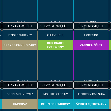
RZADKA
EPICKA
RZADKA
CZYTAJ WIĘCEJ
CZYTAJ WIĘCEJ
CZYTAJ WIĘCEJ
A
JEZIORO WHITNEY
CHUBSUGUŁ
HOKKAIDO
KUR DIABEŁ
PRZYSSAWNIK SZARY
ŻABNICA ŻÓŁTA
CZERWONY
ZWYCZAJNA
EPICKA
MITYCZNA
CZYTAJ WIĘCEJ
CZYTAJ WIĘCEJ
CZYTAJ WIĘCEJ
GROBLA OLBRZYMA
MORSKIE GŁĘBINY
JEZIORO NIKARAGUA
KAPROSZ
REKIN FOREMKOWY
ŚPIOCH CĘTKOWANY