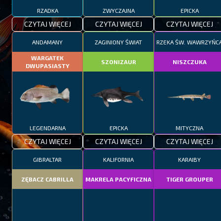
RZADKA
ZWYCZAJNA
EPICKA
CZYTAJ WIĘCEJ
CZYTAJ WIĘCEJ
CZYTAJ WIĘCEJ
ANDAMANY
ZAGINIONY ŚWIAT
RZEKA ŚW. WAWRZYŃC
WARGATEK
SZONIZAUR
NISZCZUKA
DWUPASIASTY
LEGENDARNA
EPICKA
MITYCZNA
CZYTAJ WIĘCEJ
CZYTAJ WIĘCEJ
CZYTAJ WIĘCEJ
GIBRALTAR
KALIFORNIA
KARAIBY
ZĘBACZ CABRILLA
MAKRELA PACYFICZNA
TIGER GROUPER