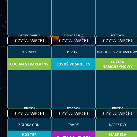
LEGENDARNA
ZWYCZAJNA
RZADKA
CZYTAJ WIĘCEJ
CZYTAJ WIĘCEJ
CZYTAJ WIĘCEJ
KARAIBY
BAŁTYK
WIELKA RAFA KORALOW
LUCJAN
LUCJAN SZKARŁATNY
ŁOSOŚ POSPOLITY
NAMORZYNOWY
EPICKA
RZADKA
EPICKA
CZYTAJ WIĘCEJ
CZYTAJ WIĘCEJ
CZYTAJ WIĘCEJ
ZATOKA OGNI
TAHOE
KAPSZTAD
KOSTER
MAKRELA
NERKA CZERWONA