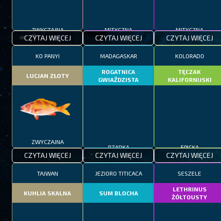
ZWYCZAJNA
MITYCZNA
MITYCZNA
CZYTAJ WIĘCEJ
CZYTAJ WIĘCEJ
CZYTAJ WIĘCEJ
KO PANYI
MADAGASKAR
KOLORADO
ROGATNICA
TĘCZAK
LUCJAN ZŁOTY
GWIAŹDZISTA
KALIFORNIJSKI
ZWYCZAJNA
RZADKA
EPICKA
CZYTAJ WIĘCEJ
CZYTAJ WIĘCEJ
CZYTAJ WIĘCEJ
TAJWAN
JEZIORO TITICACA
SESZELE
LETHRINUS
KUHLIA SKALNA
SUM BLOCHA
ŻÓŁTOUSTY