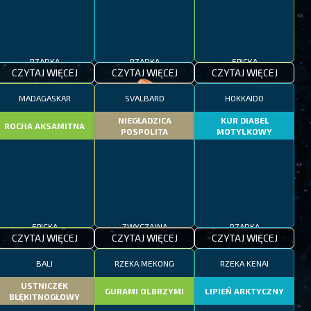
RZADKA
RZADKA
EPICKA
CZYTAJ WIĘCEJ
CZYTAJ WIĘCEJ
CZYTAJ WIĘCEJ
MADAGASKAR
SVALBARD
HOKKAIDO
NIEGŁADZICA
KUR DIABEŁ
ROCHA AKSAMITNA
POSPOLITA
MOTYLKOWY
EPICKA
ZWYCZAJNA
RZADKA
CZYTAJ WIĘCEJ
CZYTAJ WIĘCEJ
CZYTAJ WIĘCEJ
BALI
RZEKA MEKONG
RZEKA KENAI
USTNICZEK
GURAMI OLBRZYMI
LIPIEŃ ARKTYCZNY
BŁĘKITNOGŁOWY