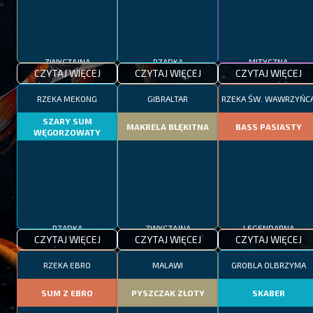
RZADKA
ZWYCZAJNA
MITYCZNA
CZYTAJ WIĘCEJ
CZYTAJ WIĘCEJ
CZYTAJ WIĘCEJ
RZEKA MEKONG
GIBRALTAR
RZEKA ŚW. WAWRZYŃC
SZARY SUM
MAKRELA BŁĘKITNA
BASS PASIASTY
WĘGORZOWATY
RZADKA
ZWYCZAJNA
LEGENDARNA
CZYTAJ WIĘCEJ
CZYTAJ WIĘCEJ
CZYTAJ WIĘCEJ
RZEKA EBRO
MALAWI
GROBLA OLBRZYMA
SUM Z EBRO
PYSZCZAK ZŁOTY
SKABER