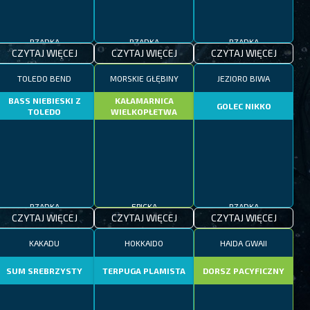
RZADKA
RZADKA
RZADKA
CZYTAJ WIĘCEJ
CZYTAJ WIĘCEJ
CZYTAJ WIĘCEJ
TOLEDO BEND
MORSKIE GŁĘBINY
JEZIORO BIWA
BASS NIEBIESKI Z
KAŁAMARNICA
GOLEC NIKKO
TOLEDO
WIELKOPŁETWA
RZADKA
EPICKA
RZADKA
CZYTAJ WIĘCEJ
CZYTAJ WIĘCEJ
CZYTAJ WIĘCEJ
KAKADU
HOKKAIDO
HAIDA GWAII
SUM SREBRZYSTY
TERPUGA PLAMISTA
DORSZ PACYFICZNY