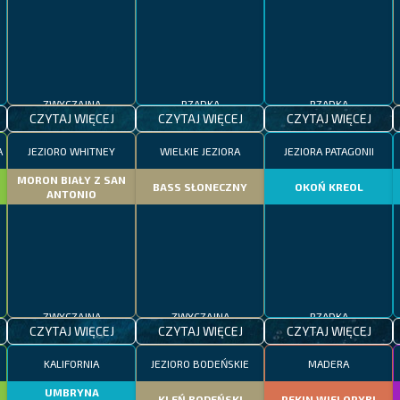
ZWYCZAJNA
RZADKA
RZADKA
CZYTAJ WIĘCEJ
CZYTAJ WIĘCEJ
CZYTAJ WIĘCEJ
A
JEZIORO WHITNEY
WIELKIE JEZIORA
JEZIORA PATAGONII
MORON BIAŁY Z SAN
BASS SŁONECZNY
OKOŃ KREOL
ANTONIO
ZWYCZAJNA
ZWYCZAJNA
RZADKA
CZYTAJ WIĘCEJ
CZYTAJ WIĘCEJ
CZYTAJ WIĘCEJ
KALIFORNIA
JEZIORO BODEŃSKIE
MADERA
UMBRYNA
KLEŃ BODEŃSKI
REKIN WIELORYBI