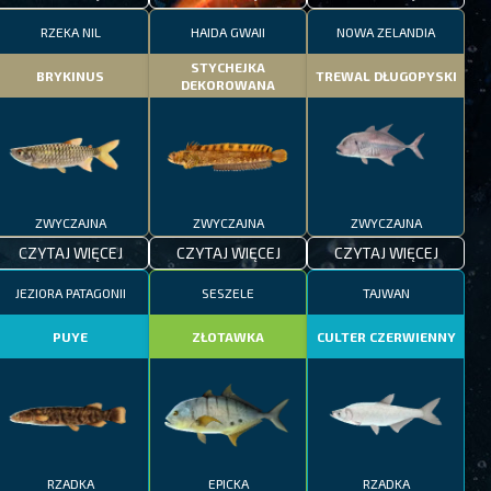
RZEKA NIL
HAIDA GWAII
NOWA ZELANDIA
STYCHEJKA
BRYKINUS
TREWAL DŁUGOPYSKI
DEKOROWANA
ZWYCZAJNA
ZWYCZAJNA
ZWYCZAJNA
CZYTAJ WIĘCEJ
CZYTAJ WIĘCEJ
CZYTAJ WIĘCEJ
JEZIORA PATAGONII
SESZELE
TAJWAN
PUYE
ZŁOTAWKA
CULTER CZERWIENNY
RZADKA
EPICKA
RZADKA