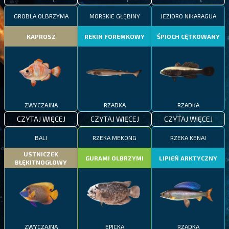
GROBLA OLBRZYMA
MORSKIE GŁĘBINY
JEZIORO NIKARAGUA
KAPROSZ
REKIN FOREMKOWY
ŚPIOCH CĘTKOWANY
ZWYCZAJNA
RZADKA
RZADKA
CZYTAJ WIĘCEJ
CZYTAJ WIĘCEJ
CZYTAJ WIĘCEJ
BALI
RZEKA MEKONG
RZEKA KENAI
USTNICZEK
GURAMI OLBRZYMI
LIPIEŃ ARKTYCZNY
BŁĘKITNOGŁOWY
ZWYCZAJNA
EPICKA
RZADKA