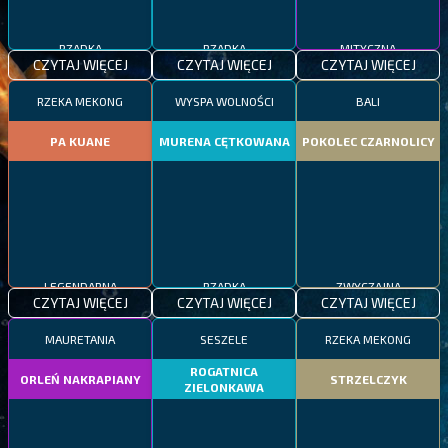
RZADKA
RZADKA
MITYCZNA
CZYTAJ WIĘCEJ
CZYTAJ WIĘCEJ
CZYTAJ WIĘCEJ
RZEKA MEKONG
WYSPA WOLNOŚCI
BALI
PA KUANE
MURENA CĘTKOWANA
POKOLEC CZARNOLICY
LEGENDARNA
RZADKA
ZWYCZAJNA
CZYTAJ WIĘCEJ
CZYTAJ WIĘCEJ
CZYTAJ WIĘCEJ
MAURETANIA
SESZELE
RZEKA MEKONG
ROGATNICA
ORLEŃ NAKRAPIANY
STRZELCZYK
ZIELONKAWA