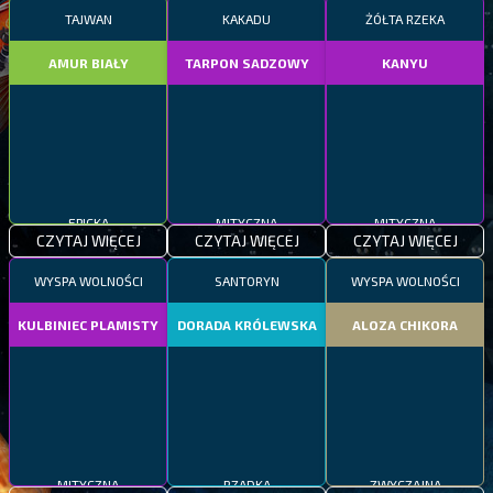
TAJWAN
KAKADU
ŻÓŁTA RZEKA
AMUR BIAŁY
TARPON SADZOWY
KANYU
EPICKA
MITYCZNA
MITYCZNA
CZYTAJ WIĘCEJ
CZYTAJ WIĘCEJ
CZYTAJ WIĘCEJ
WYSPA WOLNOŚCI
SANTORYN
WYSPA WOLNOŚCI
KULBINIEC PLAMISTY
DORADA KRÓLEWSKA
ALOZA CHIKORA
MITYCZNA
RZADKA
ZWYCZAJNA