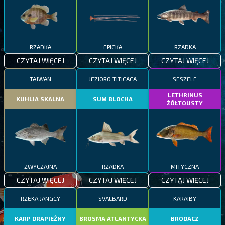
RZADKA
EPICKA
RZADKA
CZYTAJ WIĘCEJ
CZYTAJ WIĘCEJ
CZYTAJ WIĘCEJ
TAJWAN
JEZIORO TITICACA
SESZELE
LETHRINUS
KUHLIA SKALNA
SUM BLOCHA
ŻÓŁTOUSTY
ZWYCZAJNA
RZADKA
MITYCZNA
CZYTAJ WIĘCEJ
CZYTAJ WIĘCEJ
CZYTAJ WIĘCEJ
RZEKA JANGCY
SVALBARD
KARAIBY
KARP DRAPIEŻNY
BROSMA ATLANTYCKA
BRODACZ