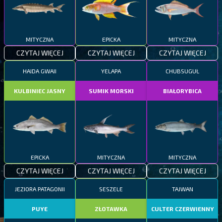
MITYCZNA
EPICKA
MITYCZNA
CZYTAJ WIĘCEJ
CZYTAJ WIĘCEJ
CZYTAJ WIĘCEJ
HAIDA GWAII
YELAPA
CHUBSUGUŁ
KULBINIEC JASNY
SUMIK MORSKI
BIAŁORYBICA
EPICKA
MITYCZNA
MITYCZNA
CZYTAJ WIĘCEJ
CZYTAJ WIĘCEJ
CZYTAJ WIĘCEJ
JEZIORA PATAGONII
SESZELE
TAJWAN
PUYE
ZŁOTAWKA
CULTER CZERWIENNY