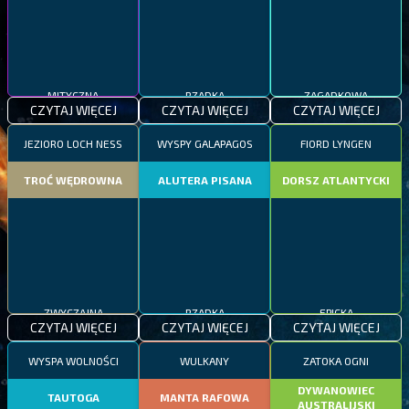
MITYCZNA
RZADKA
ZAGADKOWA
CZYTAJ WIĘCEJ
CZYTAJ WIĘCEJ
CZYTAJ WIĘCEJ
JEZIORO LOCH NESS
WYSPY GALAPAGOS
FIORD LYNGEN
TROĆ WĘDROWNA
ALUTERA PISANA
DORSZ ATLANTYCKI
ZWYCZAJNA
RZADKA
EPICKA
CZYTAJ WIĘCEJ
CZYTAJ WIĘCEJ
CZYTAJ WIĘCEJ
WYSPA WOLNOŚCI
WULKANY
ZATOKA OGNI
DYWANOWIEC
TAUTOGA
MANTA RAFOWA
AUSTRALIJSKI