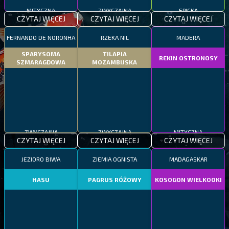
MITYCZNA
ZWYCZAJNA
EPICKA
CZYTAJ WIĘCEJ
CZYTAJ WIĘCEJ
CZYTAJ WIĘCEJ
FERNANDO DE NORONHA
RZEKA NIL
MADERA
SPARYSOMA
TILAPIA
REKIN OSTRONOSY
SZMARAGDOWA
MOZAMBIJSKA
ZWYCZAJNA
ZWYCZAJNA
MITYCZNA
CZYTAJ WIĘCEJ
CZYTAJ WIĘCEJ
CZYTAJ WIĘCEJ
JEZIORO BIWA
ZIEMIA OGNISTA
MADAGASKAR
HASU
PAGRUS RÓŻOWY
KOSOGON WIELKOOKI