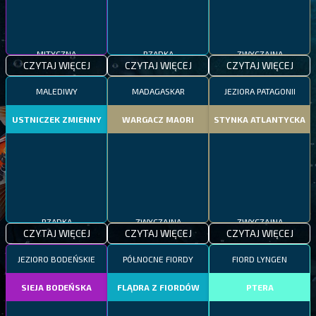
MITYCZNA
RZADKA
ZWYCZAJNA
CZYTAJ WIĘCEJ
CZYTAJ WIĘCEJ
CZYTAJ WIĘCEJ
MALEDIWY
MADAGASKAR
JEZIORA PATAGONII
USTNICZEK ZMIENNY
WARGACZ MAORI
STYNKA ATLANTYCKA
RZADKA
ZWYCZAJNA
ZWYCZAJNA
CZYTAJ WIĘCEJ
CZYTAJ WIĘCEJ
CZYTAJ WIĘCEJ
JEZIORO BODEŃSKIE
PÓŁNOCNE FIORDY
FIORD LYNGEN
SIEJA BODEŃSKA
FLĄDRA Z FIORDÓW
PTERA