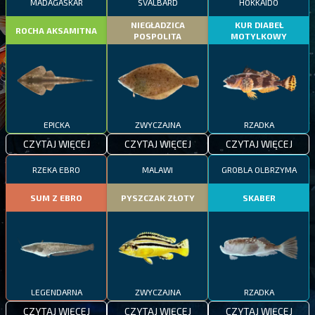
MADAGASKAR
SVALBARD
HOKKAIDO
NIEGŁADZICA
KUR DIABEŁ
ROCHA AKSAMITNA
POSPOLITA
MOTYLKOWY
EPICKA
ZWYCZAJNA
RZADKA
CZYTAJ WIĘCEJ
CZYTAJ WIĘCEJ
CZYTAJ WIĘCEJ
RZEKA EBRO
MALAWI
GROBLA OLBRZYMA
SUM Z EBRO
PYSZCZAK ZŁOTY
SKABER
LEGENDARNA
ZWYCZAJNA
RZADKA
CZYTAJ WIĘCEJ
CZYTAJ WIĘCEJ
CZYTAJ WIĘCEJ