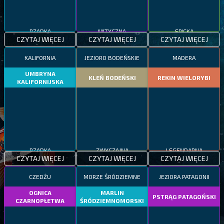
RZADKA
MITYCZNA
EPICKA
CZYTAJ WIĘCEJ
CZYTAJ WIĘCEJ
CZYTAJ WIĘCEJ
KALIFORNIA
JEZIORO BODEŃSKIE
MADERA
UMBRYNA
KLEŃ BODEŃSKI
REKIN WIELORYBI
KALIFORNIJSKA
RZADKA
ZWYCZAJNA
LEGENDARNA
CZYTAJ WIĘCEJ
CZYTAJ WIĘCEJ
CZYTAJ WIĘCEJ
CZEDŻU
MORZE ŚRÓDZIEMNE
JEZIORA PATAGONII
OGNICA
MARLIN
PSTRĄG PATAGOŃSKI
CZARNOPŁETWA
ŚRÓDZIEMNOMORSKI