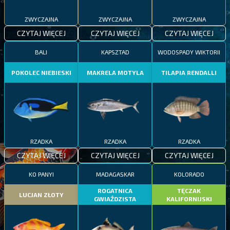
ZWYCZAJNA
ZWYCZAJNA
ZWYCZAJNA
CZYTAJ WIĘCEJ
CZYTAJ WIĘCEJ
CZYTAJ WIĘCEJ
BALI
KAPSZTAD
WODOSPADY WIKTORII
POKOLEC NIEBIESKI
MAKRELA MOTYLA
TILAPIA RENDALLI
RZADKA
RZADKA
RZADKA
CZYTAJ WIĘCEJ
CZYTAJ WIĘCEJ
CZYTAJ WIĘCEJ
KO PANYI
MADAGASKAR
KOLORADO
ROGATNICA
TĘCZAK
LUCJAN ZŁOTY
GWIAŹDZISTA
KALIFORNIJSKI