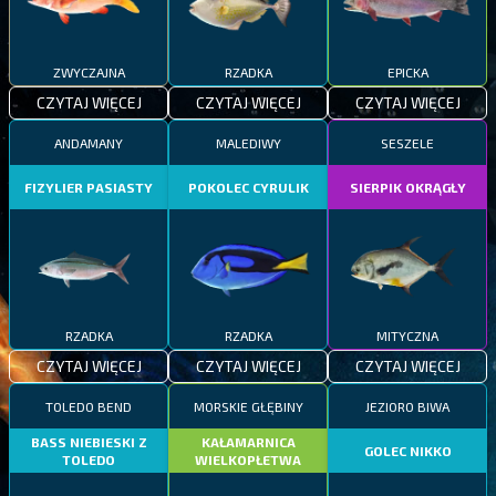
ZWYCZAJNA
RZADKA
EPICKA
CZYTAJ WIĘCEJ
CZYTAJ WIĘCEJ
CZYTAJ WIĘCEJ
ANDAMANY
MALEDIWY
SESZELE
FIZYLIER PASIASTY
POKOLEC CYRULIK
SIERPIK OKRĄGŁY
RZADKA
RZADKA
MITYCZNA
CZYTAJ WIĘCEJ
CZYTAJ WIĘCEJ
CZYTAJ WIĘCEJ
TOLEDO BEND
MORSKIE GŁĘBINY
JEZIORO BIWA
BASS NIEBIESKI Z
KAŁAMARNICA
GOLEC NIKKO
TOLEDO
WIELKOPŁETWA