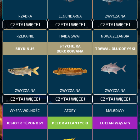
RZADKA
LEGENDARNA
ZWYCZAJNA
CZYTAJ WIĘCEJ
CZYTAJ WIĘCEJ
CZYTAJ WIĘCEJ
RZEKA NIL
HAIDA GWAII
NOWA ZELANDIA
STYCHEJKA
BRYKINUS
TREWAL DŁUGOPYSKI
DEKOROWANA
ZWYCZAJNA
ZWYCZAJNA
ZWYCZAJNA
CZYTAJ WIĘCEJ
CZYTAJ WIĘCEJ
CZYTAJ WIĘCEJ
WYSPA WOLNOŚCI
AZORY
MALEDIWY
JESIOTR TĘPONOSY
PELOR ATLANTYCKI
LUCJAN WĄSATY