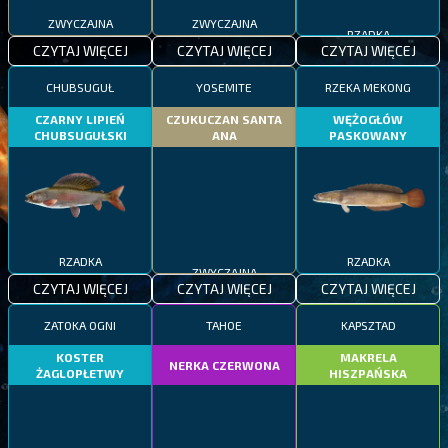
ZWYCZAJNA
ZWYCZAJNA
RZADKA
CZYTAJ WIĘCEJ
CZYTAJ WIĘCEJ
CZYTAJ WIĘCEJ
CHUBSUGUŁ
YOSEMITE
RZEKA MEKONG
CZARNY LIPIEŃ
CZUKUCZAN SANTA
WĘŻOGŁÓW
CHUBSUGUŁSKI
ANA
PASKOWANY
RZADKA
ZWYCZAJNA
RZADKA
CZYTAJ WIĘCEJ
CZYTAJ WIĘCEJ
CZYTAJ WIĘCEJ
ZATOKA OGNI
TAHOE
KAPSZTAD
KOSTER
MAKRELA
NERKA CZERWONA
ŻAGLOPŁETWY
HISZPAŃSKA