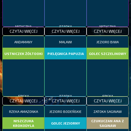
MITYCZNA
RZADKA
MITYCZNA
CZYTAJ WIĘCEJ
CZYTAJ WIĘCEJ
CZYTAJ WIĘCEJ
ANDAMANY
MALAWI
JEZIORO BIWA
USTNICZEK ŻÓŁTOOKI
PIELĘGNICA PAPUZIA
GOLEC SZCZELINOWY
EPICKA
RZADKA
EPICKA
CZYTAJ WIĘCEJ
CZYTAJ WIĘCEJ
CZYTAJ WIĘCEJ
RZEKA AMAZONKA
JEZIORO BODEŃSKIE
ZATOKA SAGINAW
NISZCZUKA
CZUKUCZAN ANA Z
GOLEC JEZIORNY
KROKODYLA
SAGINAW