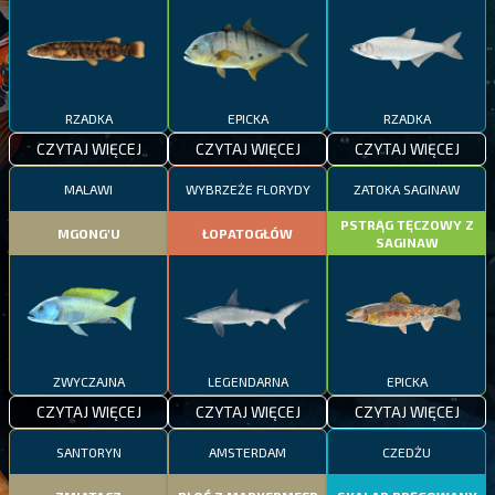
RZADKA
EPICKA
RZADKA
CZYTAJ WIĘCEJ
CZYTAJ WIĘCEJ
CZYTAJ WIĘCEJ
MALAWI
WYBRZEŻE FLORYDY
ZATOKA SAGINAW
PSTRĄG TĘCZOWY Z
MGONG'U
ŁOPATOGŁÓW
SAGINAW
ZWYCZAJNA
LEGENDARNA
EPICKA
CZYTAJ WIĘCEJ
CZYTAJ WIĘCEJ
CZYTAJ WIĘCEJ
SANTORYN
AMSTERDAM
CZEDŻU