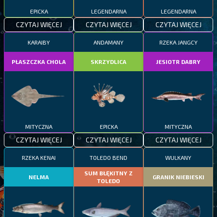
EPICKA
LEGENDARNA
LEGENDARNA
CZYTAJ WIĘCEJ
CZYTAJ WIĘCEJ
CZYTAJ WIĘCEJ
KARAIBY
ANDAMANY
RZEKA JANGCY
PŁASZCZKA CHOLA
SKRZYDLICA
JESIOTR DABRY
MITYCZNA
EPICKA
MITYCZNA
CZYTAJ WIĘCEJ
CZYTAJ WIĘCEJ
CZYTAJ WIĘCEJ
RZEKA KENAI
TOLEDO BEND
WULKANY
SUM BŁĘKITNY Z
NELMA
GRANIK NIEBIESKI
TOLEDO