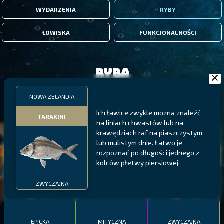
WYDARZENIA
RYBY
ŁOWISKA
FUNKCJONALNOŚCI
Ryba
NOWA ZELANDIA
FILTRY
Ich ławice zwykle można znaleźć
TARAKIHI
na liniach chwastów lub na
krawędziach raf na piaszczystym
MALAWI
PÓŁNOCNE FIORDY
WYSPY GALAPAGOS
lub mulistym dnie. Łatwo je
BODIAN
rozpoznać po długości jednego z
PYSZCZAK ZACHODNI
LING
MEKSYKAŃSKI
kolców płetwy piersiowej.
ZWYCZAJNA
EPICKA
MITYCZNA
ZWYCZAJNA