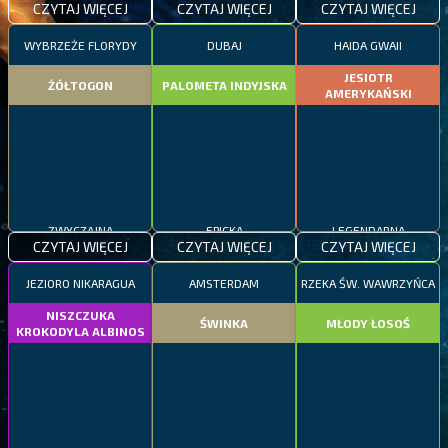
CZYTAJ WIĘCEJ
CZYTAJ WIĘCEJ
CZYTAJ WIĘCEJ
WYBRZEŻE FLORYDY
DUBAJ
HAIDA GWAII
JESIOTR
ŻÓŁTOGON
PALOMETA INDYJSKA
AMERYKAŃSKI
ZWYCZAJNA
EPICKA
LEGENDARNA
CZYTAJ WIĘCEJ
CZYTAJ WIĘCEJ
CZYTAJ WIĘCEJ
JEZIORO NIKARAGUA
AMSTERDAM
RZEKA ŚW. WAWRZYŃCA
NISZCZUKA
ŚWINKA
MŁODY ŁOSOŚ
KROKODYLA ALBINOS