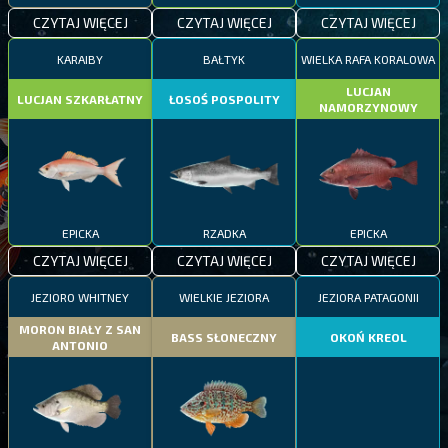
CZYTAJ WIĘCEJ
CZYTAJ WIĘCEJ
CZYTAJ WIĘCEJ
KARAIBY
BAŁTYK
WIELKA RAFA KORALOWA
LUCJAN
LUCJAN SZKARŁATNY
ŁOSOŚ POSPOLITY
NAMORZYNOWY
EPICKA
RZADKA
EPICKA
CZYTAJ WIĘCEJ
CZYTAJ WIĘCEJ
CZYTAJ WIĘCEJ
JEZIORO WHITNEY
WIELKIE JEZIORA
JEZIORA PATAGONII
MORON BIAŁY Z SAN
BASS SŁONECZNY
OKOŃ KREOL
ANTONIO