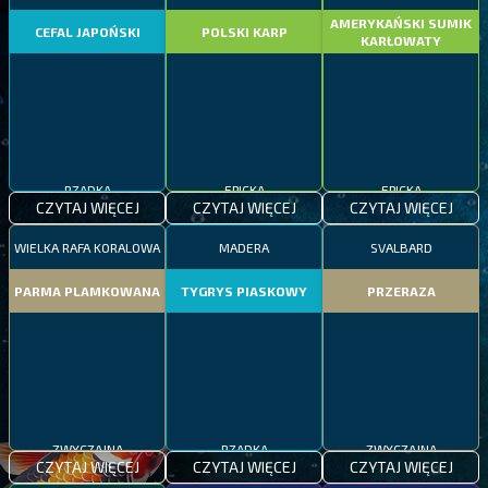
AMERYKAŃSKI SUMIK
CEFAL JAPOŃSKI
POLSKI KARP
KARŁOWATY
RZADKA
EPICKA
EPICKA
CZYTAJ WIĘCEJ
CZYTAJ WIĘCEJ
CZYTAJ WIĘCEJ
WIELKA RAFA KORALOWA
MADERA
SVALBARD
PARMA PLAMKOWANA
TYGRYS PIASKOWY
PRZERAZA
ZWYCZAJNA
RZADKA
ZWYCZAJNA
CZYTAJ WIĘCEJ
CZYTAJ WIĘCEJ
CZYTAJ WIĘCEJ