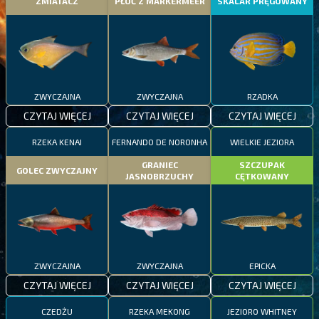
ZMIATACZ
PŁOĆ Z MARKERMEER
SKALAR PRĘGOWANY
ZWYCZAJNA
ZWYCZAJNA
RZADKA
CZYTAJ WIĘCEJ
CZYTAJ WIĘCEJ
CZYTAJ WIĘCEJ
RZEKA KENAI
FERNANDO DE NORONHA
WIELKIE JEZIORA
GRANIEC
SZCZUPAK
GOLEC ZWYCZAJNY
JASNOBRZUCHY
CĘTKOWANY
ZWYCZAJNA
ZWYCZAJNA
EPICKA
CZYTAJ WIĘCEJ
CZYTAJ WIĘCEJ
CZYTAJ WIĘCEJ
CZEDŻU
RZEKA MEKONG
JEZIORO WHITNEY