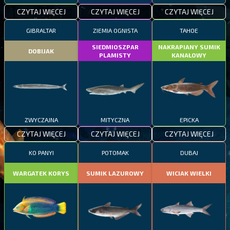
CZYTAJ WIĘCEJ
CZYTAJ WIĘCEJ
CZYTAJ WIĘCEJ
GIBRALTAR
ZIEMIA OGNISTA
TAHOE
SIEDMIOSZPAR
NAKRAPIANY SUMIK
DOBIJAK
PLAMISTY
KANAŁOWY
ZWYCZAJNA
MITYCZNA
EPICKA
CZYTAJ WIĘCEJ
CZYTAJ WIĘCEJ
CZYTAJ WIĘCEJ
KO PANYI
POTOMAK
DUBAJ
WARGATEK KORYS
SUMIK LAZUROWY
WICIAK WIELKI