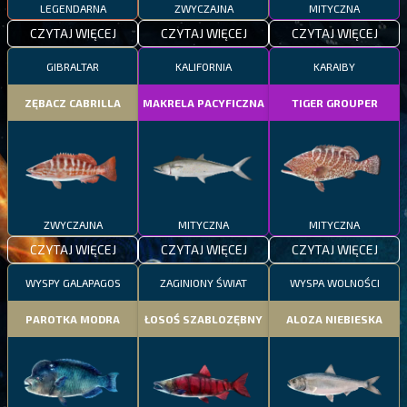
LEGENDARNA
ZWYCZAJNA
MITYCZNA
CZYTAJ WIĘCEJ
CZYTAJ WIĘCEJ
CZYTAJ WIĘCEJ
GIBRALTAR
KALIFORNIA
KARAIBY
ZĘBACZ CABRILLA
MAKRELA PACYFICZNA
TIGER GROUPER
ZWYCZAJNA
MITYCZNA
MITYCZNA
CZYTAJ WIĘCEJ
CZYTAJ WIĘCEJ
CZYTAJ WIĘCEJ
WYSPY GALAPAGOS
ZAGINIONY ŚWIAT
WYSPA WOLNOŚCI
PAROTKA MODRA
ŁOSOŚ SZABLOZĘBNY
ALOZA NIEBIESKA