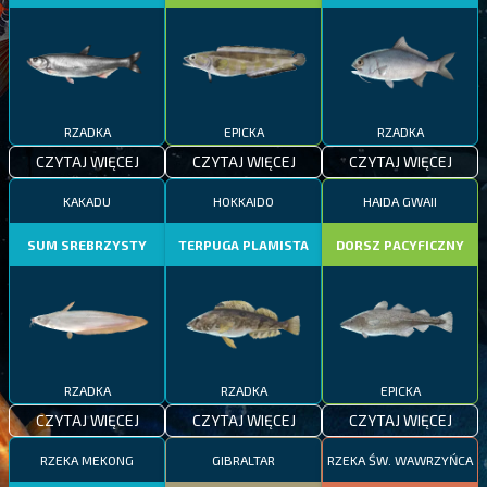
RZADKA
EPICKA
RZADKA
CZYTAJ WIĘCEJ
CZYTAJ WIĘCEJ
CZYTAJ WIĘCEJ
KAKADU
HOKKAIDO
HAIDA GWAII
SUM SREBRZYSTY
TERPUGA PLAMISTA
DORSZ PACYFICZNY
RZADKA
RZADKA
EPICKA
CZYTAJ WIĘCEJ
CZYTAJ WIĘCEJ
CZYTAJ WIĘCEJ
RZEKA MEKONG
GIBRALTAR
RZEKA ŚW. WAWRZYŃCA