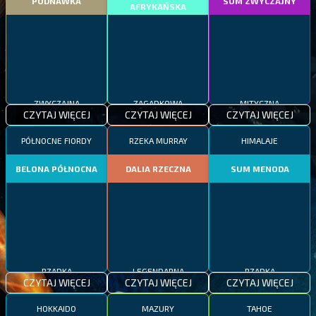
PODNAWKA
SUM ZWYCZAJNY
AFRYKAŃSKA
ZWYCZAJNA
ZAGADKOWA
MITYCZNA
CZYTAJ WIĘCEJ
CZYTAJ WIĘCEJ
CZYTAJ WIĘCEJ
PÓŁNOCNE FIORDY
RZEKA MURRAY
HIMALAJE
BELONA PÓŁNOCNA
DALIA RZECZNA
SUM MENODA
RZADKA
LEGENDARNA
RZADKA
CZYTAJ WIĘCEJ
CZYTAJ WIĘCEJ
CZYTAJ WIĘCEJ
HOKKAIDO
MAZURY
TAHOE