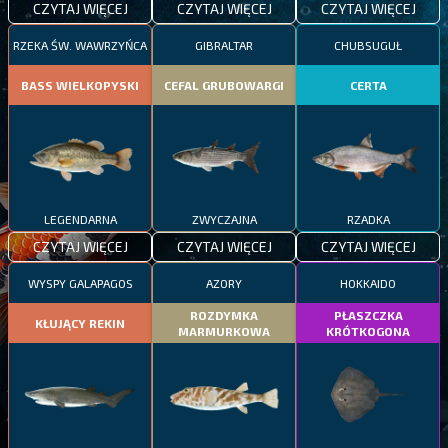
CZYTAJ WIĘCEJ
CZYTAJ WIĘCEJ
CZYTAJ WIĘCEJ
RZEKA ŚW. WAWRZYŃCA
GIBRALTAR
CHUBSUGUŁ
BASS WIELKOPYSKI
CEFAL GRUBOWARGI
CERTA
LEGENDARNA
ZWYCZAJNA
RZADKA
CZYTAJ WIĘCEJ
CZYTAJ WIĘCEJ
CZYTAJ WIĘCEJ
WYSPY GALAPAGOS
AZORY
HOKKAIDO
ROZDYMKA
PŁASZCZKA
KŁUJĄCY REKIN
MARMURKOWA
KRÓTKOGONA