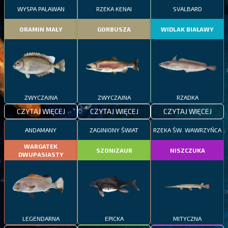
WYSPA PALAWAN
RZEKA KENAI
SVALBARD
ORAMIN MAŁY
GORBUSZA
WIDLAK BIAŁAWY
ZWYCZAJNA
ZWYCZAJNA
RZADKA
CZYTAJ WIĘCEJ
CZYTAJ WIĘCEJ
CZYTAJ WIĘCEJ
ANDAMANY
ZAGINIONY ŚWIAT
RZEKA ŚW. WAWRZYŃCA
WARGATEK
SZONIZAUR
NISZCZUKA
DWUPASIASTY
LEGENDARNA
EPICKA
MITYCZNA