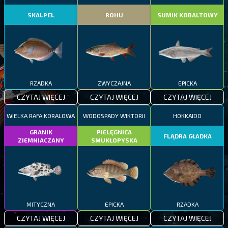
SKALPEL
ROHU
SUMIK KOBALTOWY
RZADKA
ZWYCZAJNA
EPICKA
CZYTAJ WIĘCEJ
CZYTAJ WIĘCEJ
CZYTAJ WIĘCEJ
WIELKA RAFA KORALOWA
WODOSPADY WIKTORII
HOKKAIDO
GRANIK
PIELĘGNICA
FLĄDRA GŁADKA
ZIEMNIACZANY
SMUKŁOPYSKA
MITYCZNA
EPICKA
RZADKA
CZYTAJ WIĘCEJ
CZYTAJ WIĘCEJ
CZYTAJ WIĘCEJ