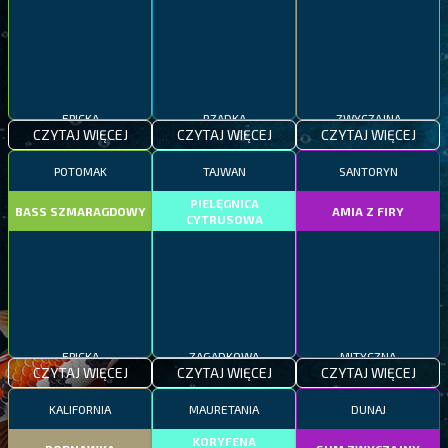
EPICKA
RZADKA
ZWYCZAJNA
CZYTAJ WIĘCEJ
CZYTAJ WIĘCEJ
CZYTAJ WIĘCEJ
POTOMAK
TAJWAN
SANTORYN
PIELĘGNICA
BASS SZMARAGDOWY
AMIA Z FIRY
CYTRUSOWA
EPICKA
ZAGADKOWA
MITYCZNA
CZYTAJ WIĘCEJ
CZYTAJ WIĘCEJ
CZYTAJ WIĘCEJ
KALIFORNIA
MAURETANIA
DUNAJ
KORYFENA