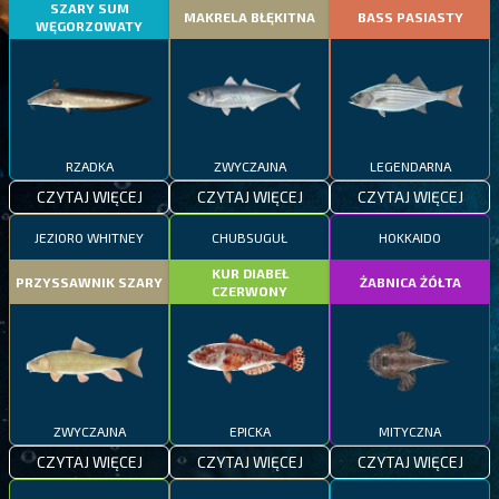
SZARY SUM
MAKRELA BŁĘKITNA
BASS PASIASTY
WĘGORZOWATY
RZADKA
ZWYCZAJNA
LEGENDARNA
CZYTAJ WIĘCEJ
CZYTAJ WIĘCEJ
CZYTAJ WIĘCEJ
JEZIORO WHITNEY
CHUBSUGUŁ
HOKKAIDO
KUR DIABEŁ
PRZYSSAWNIK SZARY
ŻABNICA ŻÓŁTA
CZERWONY
ZWYCZAJNA
EPICKA
MITYCZNA
CZYTAJ WIĘCEJ
CZYTAJ WIĘCEJ
CZYTAJ WIĘCEJ