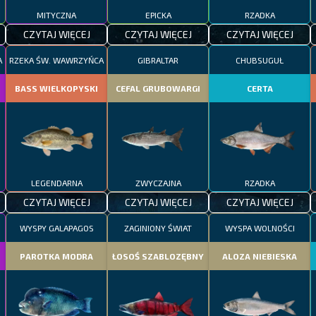
MITYCZNA
EPICKA
RZADKA
CZYTAJ WIĘCEJ
CZYTAJ WIĘCEJ
CZYTAJ WIĘCEJ
A
RZEKA ŚW. WAWRZYŃCA
GIBRALTAR
CHUBSUGUŁ
BASS WIELKOPYSKI
CEFAL GRUBOWARGI
CERTA
LEGENDARNA
ZWYCZAJNA
RZADKA
CZYTAJ WIĘCEJ
CZYTAJ WIĘCEJ
CZYTAJ WIĘCEJ
WYSPY GALAPAGOS
ZAGINIONY ŚWIAT
WYSPA WOLNOŚCI
PAROTKA MODRA
ŁOSOŚ SZABLOZĘBNY
ALOZA NIEBIESKA