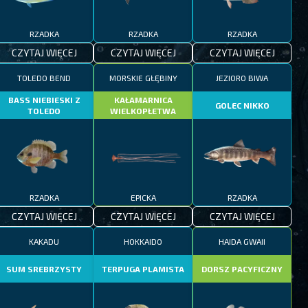
RZADKA
RZADKA
RZADKA
CZYTAJ WIĘCEJ
CZYTAJ WIĘCEJ
CZYTAJ WIĘCEJ
TOLEDO BEND
MORSKIE GŁĘBINY
JEZIORO BIWA
BASS NIEBIESKI Z
KAŁAMARNICA
GOLEC NIKKO
TOLEDO
WIELKOPŁETWA
RZADKA
EPICKA
RZADKA
CZYTAJ WIĘCEJ
CZYTAJ WIĘCEJ
CZYTAJ WIĘCEJ
KAKADU
HOKKAIDO
HAIDA GWAII
SUM SREBRZYSTY
TERPUGA PLAMISTA
DORSZ PACYFICZNY