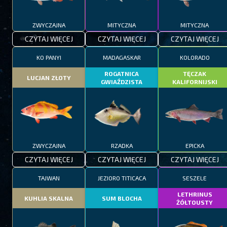
ZWYCZAJNA
MITYCZNA
MITYCZNA
CZYTAJ WIĘCEJ
CZYTAJ WIĘCEJ
CZYTAJ WIĘCEJ
KO PANYI
MADAGASKAR
KOLORADO
ROGATNICA
TĘCZAK
LUCJAN ZŁOTY
GWIAŹDZISTA
KALIFORNIJSKI
ZWYCZAJNA
RZADKA
EPICKA
CZYTAJ WIĘCEJ
CZYTAJ WIĘCEJ
CZYTAJ WIĘCEJ
TAJWAN
JEZIORO TITICACA
SESZELE
LETHRINUS
KUHLIA SKALNA
SUM BLOCHA
ŻÓŁTOUSTY