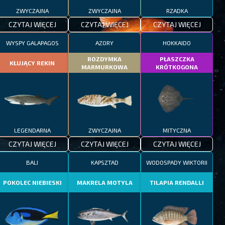
ZWYCZAJNA
ZWYCZAJNA
RZADKA
CZYTAJ WIĘCEJ
CZYTAJ WIĘCEJ
CZYTAJ WIĘCEJ
WYSPY GALAPAGOS
AZORY
HOKKAIDO
ROZDYMKA
PŁASZCZKA
KŁUJĄCY REKIN
MARMURKOWA
KRÓTKOGONA
LEGENDARNA
ZWYCZAJNA
MITYCZNA
CZYTAJ WIĘCEJ
CZYTAJ WIĘCEJ
CZYTAJ WIĘCEJ
BALI
KAPSZTAD
WODOSPADY WIKTORII
POKOLEC NIEBIESKI
MAKRELA MOTYLA
TILAPIA RENDALLI