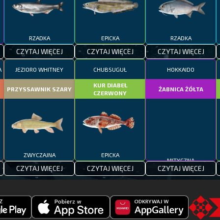
RZADKA
EPICKA
RZADKA
CZYTAJ WIĘCEJ
CZYTAJ WIĘCEJ
CZYTAJ WIĘCEJ
A
JEZIORO WHITNEY
CHUBSUGUŁ
HOKKAIDO
KUR DIABEŁ
PRZYSSAWNIK SZARY
ŻABNICA ŻÓŁTA
CZERWONY
ZWYCZAJNA
EPICKA
MITYCZNA
CZYTAJ WIĘCEJ
CZYTAJ WIĘCEJ
CZYTAJ WIĘCEJ