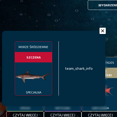
WYDARZEN
FILTRY
MORZE ŚRÓDZIEMNE
SZCZENA
MALAWI
PÓŁNOCNE FIORDY
WYSPY GALAPAGOS
team_shark_info
BODIAN
PYSZCZAK ZACHODNI
LING
MEKSYKAŃSKI
SPECJALNA
EPICKA
MITYCZNA
ZWYCZAJNA
CZYTAJ WIĘCEJ
CZYTAJ WIĘCEJ
CZYTAJ WIĘCEJ