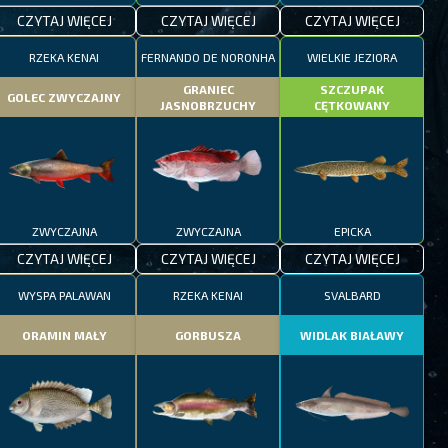
CZYTAJ WIĘCEJ
CZYTAJ WIĘCEJ
CZYTAJ WIĘCEJ
RZEKA KENAI
FERNANDO DE NORONHA
WIELKIE JEZIORA
GRANIEC
SZCZUPAK
GOLEC ZWYCZAJNY
JASNOBRZUCHY
CĘTKOWANY
ZWYCZAJNA
ZWYCZAJNA
EPICKA
CZYTAJ WIĘCEJ
CZYTAJ WIĘCEJ
CZYTAJ WIĘCEJ
WYSPA PALAWAN
RZEKA KENAI
SVALBARD
ORAMIN MAŁY
GORBUSZA
WIDLAK BIAŁAWY