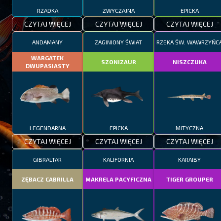
RZADKA
ZWYCZAJNA
EPICKA
CZYTAJ WIĘCEJ
CZYTAJ WIĘCEJ
CZYTAJ WIĘCEJ
ANDAMANY
ZAGINIONY ŚWIAT
RZEKA ŚW. WAWRZYŃC
WARGATEK
SZONIZAUR
NISZCZUKA
DWUPASIASTY
LEGENDARNA
EPICKA
MITYCZNA
CZYTAJ WIĘCEJ
CZYTAJ WIĘCEJ
CZYTAJ WIĘCEJ
GIBRALTAR
KALIFORNIA
KARAIBY
ZĘBACZ CABRILLA
MAKRELA PACYFICZNA
TIGER GROUPER