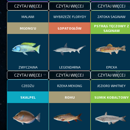
CZYTAJ WIĘCEJ
CZYTAJ WIĘCEJ
CZYTAJ WIĘCEJ
MALAWI
WYBRZEŻE FLORYDY
ZATOKA SAGINAW
PSTRĄG TĘCZOWY Z
MGONG'U
ŁOPATOGŁÓW
SAGINAW
ZWYCZAJNA
LEGENDARNA
EPICKA
CZYTAJ WIĘCEJ
CZYTAJ WIĘCEJ
CZYTAJ WIĘCEJ
CZEDŻU
RZEKA MEKONG
JEZIORO WHITNEY
SKALPEL
ROHU
SUMIK KOBALTOWY