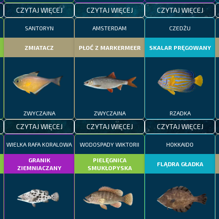
CZYTAJ WIĘCEJ
CZYTAJ WIĘCEJ
CZYTAJ WIĘCEJ
SANTORYN
AMSTERDAM
CZEDŻU
ZMIATACZ
PŁOĆ Z MARKERMEER
SKALAR PRĘGOWANY
ZWYCZAJNA
ZWYCZAJNA
RZADKA
CZYTAJ WIĘCEJ
CZYTAJ WIĘCEJ
CZYTAJ WIĘCEJ
WIELKA RAFA KORALOWA
WODOSPADY WIKTORII
HOKKAIDO
GRANIK
PIELĘGNICA
FLĄDRA GŁADKA
ZIEMNIACZANY
SMUKŁOPYSKA