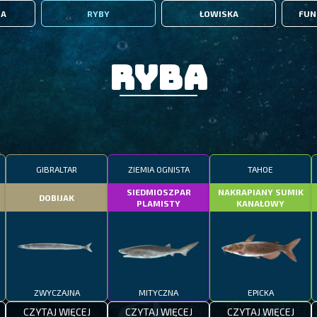
IA
RYBY
ŁOWISKA
FUN
Ryba
GIBRALTAR
ZIEMIA OGNISTA
TAHOE
SIEDMIOSZPAR
NAKRAPIANY SUMIK
DOBIJAK
PLAMISTY
KANAŁOWY
ZWYCZAJNA
MITYCZNA
EPICKA
CZYTAJ WIĘCEJ
CZYTAJ WIĘCEJ
CZYTAJ WIĘCEJ