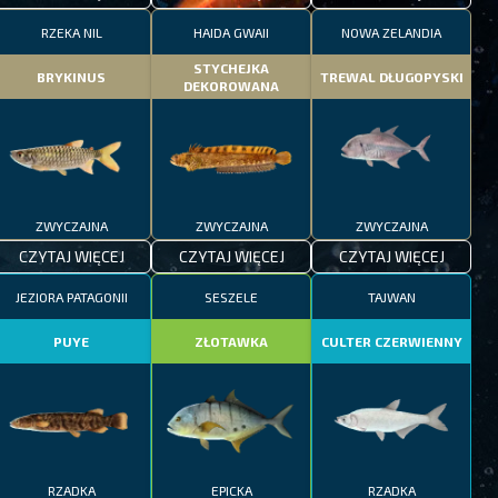
RZEKA NIL
HAIDA GWAII
NOWA ZELANDIA
STYCHEJKA
BRYKINUS
TREWAL DŁUGOPYSKI
DEKOROWANA
ZWYCZAJNA
ZWYCZAJNA
ZWYCZAJNA
CZYTAJ WIĘCEJ
CZYTAJ WIĘCEJ
CZYTAJ WIĘCEJ
JEZIORA PATAGONII
SESZELE
TAJWAN
PUYE
ZŁOTAWKA
CULTER CZERWIENNY
RZADKA
EPICKA
RZADKA