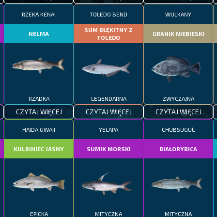
RZEKA KENAI
TOLEDO BEND
WULKANY
SUM BŁĘKITNY Z
NELMA
GRANIK NIEBIESKI
TOLEDO
RZADKA
LEGENDARNA
ZWYCZAJNA
CZYTAJ WIĘCEJ
CZYTAJ WIĘCEJ
CZYTAJ WIĘCEJ
HAIDA GWAII
YELAPA
CHUBSUGUŁ
KULBINIEC JASNY
SUMIK MORSKI
BIAŁORYBICA
EPICKA
MITYCZNA
MITYCZNA