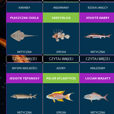
KARAIBY
ANDAMANY
RZEKA JANGCY
PŁASZCZKA CHOLA
SKRZYDLICA
JESIOTR DABRY
MITYCZNA
EPICKA
MITYCZNA
CZYTAJ WIĘCEJ
CZYTAJ WIĘCEJ
CZYTAJ WIĘCEJ
WYSPA WOLNOŚCI
AZORY
MALEDIWY
JESIOTR TĘPONOSY
PELOR ATLANTYCKI
LUCJAN WĄSATY
MITYCZNA
EPICKA
MITYCZNA