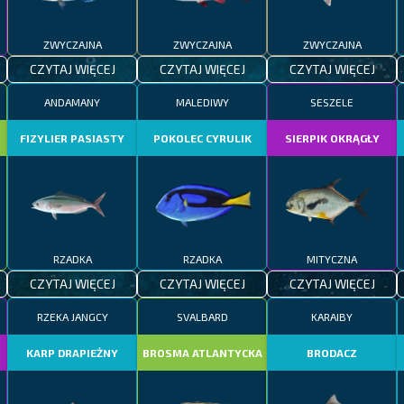
ZWYCZAJNA
ZWYCZAJNA
ZWYCZAJNA
CZYTAJ WIĘCEJ
CZYTAJ WIĘCEJ
CZYTAJ WIĘCEJ
ANDAMANY
MALEDIWY
SESZELE
FIZYLIER PASIASTY
POKOLEC CYRULIK
SIERPIK OKRĄGŁY
RZADKA
RZADKA
MITYCZNA
CZYTAJ WIĘCEJ
CZYTAJ WIĘCEJ
CZYTAJ WIĘCEJ
RZEKA JANGCY
SVALBARD
KARAIBY
KARP DRAPIEŻNY
BROSMA ATLANTYCKA
BRODACZ