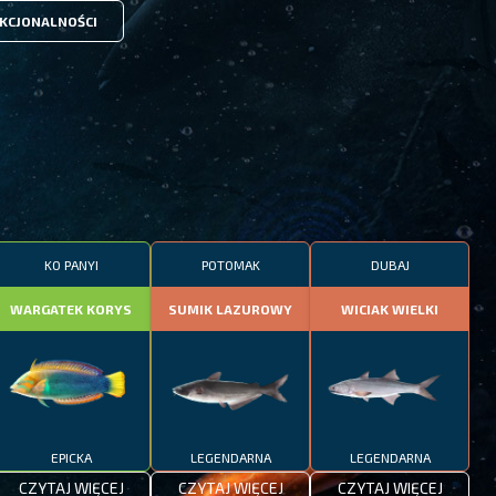
KCJONALNOŚCI
KO PANYI
POTOMAK
DUBAJ
WARGATEK KORYS
SUMIK LAZUROWY
WICIAK WIELKI
EPICKA
LEGENDARNA
LEGENDARNA
CZYTAJ WIĘCEJ
CZYTAJ WIĘCEJ
CZYTAJ WIĘCEJ