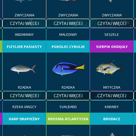
ZWYCZAJNA
ZWYCZAJNA
ZWYCZAJNA
CZYTAJ WIĘCEJ
CZYTAJ WIĘCEJ
CZYTAJ WIĘCEJ
ANDAMANY
MALEDIWY
SESZELE
FIZYLIER PASIASTY
POKOLEC CYRULIK
SIERPIK OKRĄGŁY
RZADKA
RZADKA
MITYCZNA
CZYTAJ WIĘCEJ
CZYTAJ WIĘCEJ
CZYTAJ WIĘCEJ
RZEKA JANGCY
SVALBARD
KARAIBY
KARP DRAPIEŻNY
BROSMA ATLANTYCKA
BRODACZ