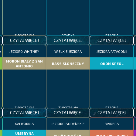
ZWYCZAJNA
RZADKA
RZADKA
CZYTAJ WIĘCEJ
CZYTAJ WIĘCEJ
CZYTAJ WIĘCEJ
A
JEZIORO WHITNEY
WIELKIE JEZIORA
JEZIORA PATAGONII
MORON BIAŁY Z SAN
BASS SŁONECZNY
OKOŃ KREOL
ANTONIO
ZWYCZAJNA
ZWYCZAJNA
RZADKA
CZYTAJ WIĘCEJ
CZYTAJ WIĘCEJ
CZYTAJ WIĘCEJ
KALIFORNIA
JEZIORO BODEŃSKIE
MADERA
UMBRYNA
KLEŃ BODEŃSKI
REKIN WIELORYBI