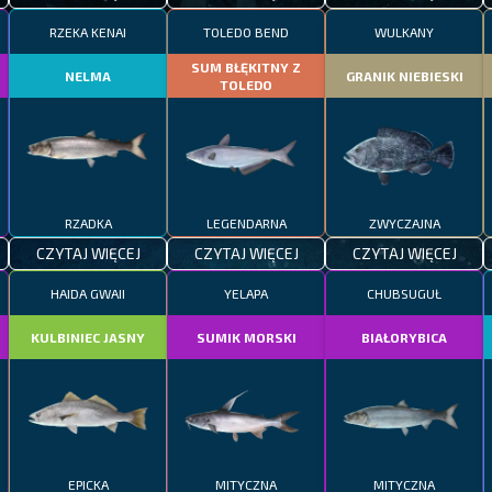
RZEKA KENAI
TOLEDO BEND
WULKANY
SUM BŁĘKITNY Z
NELMA
GRANIK NIEBIESKI
TOLEDO
RZADKA
LEGENDARNA
ZWYCZAJNA
CZYTAJ WIĘCEJ
CZYTAJ WIĘCEJ
CZYTAJ WIĘCEJ
HAIDA GWAII
YELAPA
CHUBSUGUŁ
KULBINIEC JASNY
SUMIK MORSKI
BIAŁORYBICA
EPICKA
MITYCZNA
MITYCZNA