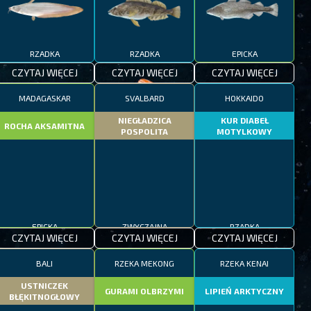
RZADKA
RZADKA
EPICKA
CZYTAJ WIĘCEJ
CZYTAJ WIĘCEJ
CZYTAJ WIĘCEJ
MADAGASKAR
SVALBARD
HOKKAIDO
NIEGŁADZICA
KUR DIABEŁ
ROCHA AKSAMITNA
POSPOLITA
MOTYLKOWY
EPICKA
ZWYCZAJNA
RZADKA
CZYTAJ WIĘCEJ
CZYTAJ WIĘCEJ
CZYTAJ WIĘCEJ
BALI
RZEKA MEKONG
RZEKA KENAI
USTNICZEK
GURAMI OLBRZYMI
LIPIEŃ ARKTYCZNY
BŁĘKITNOGŁOWY