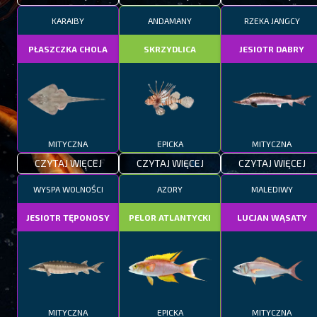
KARAIBY
ANDAMANY
RZEKA JANGCY
PŁASZCZKA CHOLA
SKRZYDLICA
JESIOTR DABRY
MITYCZNA
EPICKA
MITYCZNA
CZYTAJ WIĘCEJ
CZYTAJ WIĘCEJ
CZYTAJ WIĘCEJ
WYSPA WOLNOŚCI
AZORY
MALEDIWY
JESIOTR TĘPONOSY
PELOR ATLANTYCKI
LUCJAN WĄSATY
MITYCZNA
EPICKA
MITYCZNA