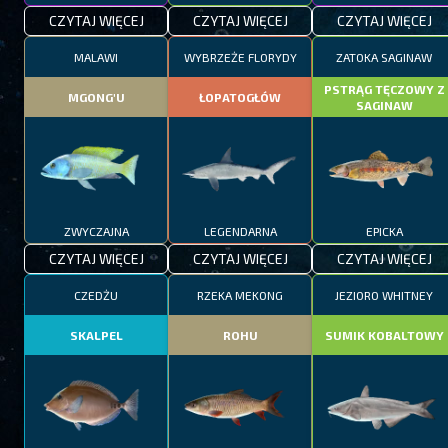
CZYTAJ WIĘCEJ
CZYTAJ WIĘCEJ
CZYTAJ WIĘCEJ
MALAWI
WYBRZEŻE FLORYDY
ZATOKA SAGINAW
PSTRĄG TĘCZOWY Z
MGONG'U
ŁOPATOGŁÓW
SAGINAW
ZWYCZAJNA
LEGENDARNA
EPICKA
CZYTAJ WIĘCEJ
CZYTAJ WIĘCEJ
CZYTAJ WIĘCEJ
CZEDŻU
RZEKA MEKONG
JEZIORO WHITNEY
SKALPEL
ROHU
SUMIK KOBALTOWY