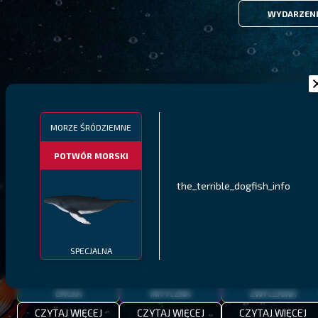
WYDARZEN
FILTRY
MORZE ŚRÓDZIEMNE
POTWÓR MORSKI
MALAWI
PÓŁNOCNE FIORDY
WYSPY GALAPAGOS
the_terrible_dogfish_info
BODIAN
PYSZCZAK ZACHODNI
LING
MEKSYKAŃSKI
SPECJALNA
EPICKA
MITYCZNA
ZWYCZAJNA
CZYTAJ WIĘCEJ
CZYTAJ WIĘCEJ
CZYTAJ WIĘCEJ