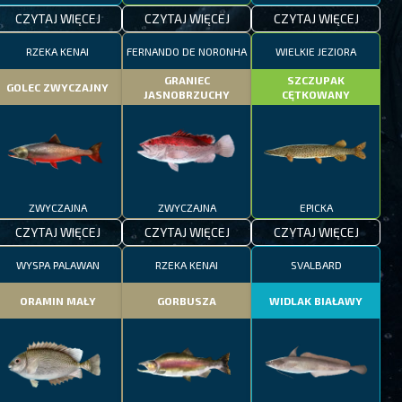
CZYTAJ WIĘCEJ
CZYTAJ WIĘCEJ
CZYTAJ WIĘCEJ
RZEKA KENAI
FERNANDO DE NORONHA
WIELKIE JEZIORA
GRANIEC
SZCZUPAK
GOLEC ZWYCZAJNY
JASNOBRZUCHY
CĘTKOWANY
ZWYCZAJNA
ZWYCZAJNA
EPICKA
CZYTAJ WIĘCEJ
CZYTAJ WIĘCEJ
CZYTAJ WIĘCEJ
WYSPA PALAWAN
RZEKA KENAI
SVALBARD
ORAMIN MAŁY
GORBUSZA
WIDLAK BIAŁAWY