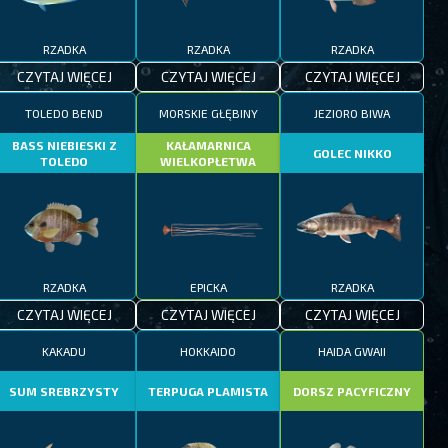
RZADKA
RZADKA
RZADKA
CZYTAJ WIĘCEJ
CZYTAJ WIĘCEJ
CZYTAJ WIĘCEJ
TOLEDO BEND
MORSKIE GŁĘBINY
JEZIORO BIWA
BASS NIEBIESKI Z
KAŁAMARNICA
GOLEC NIKKO
TOLEDO
WIELKOPŁETWA
RZADKA
EPICKA
RZADKA
CZYTAJ WIĘCEJ
CZYTAJ WIĘCEJ
CZYTAJ WIĘCEJ
KAKADU
HOKKAIDO
HAIDA GWAII
SUM SREBRZYSTY
TERPUGA PLAMISTA
DORSZ PACYFICZNY