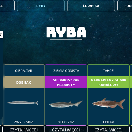
IA
RYBY
ŁOWISKA
FUN
Ryba
GIBRALTAR
ZIEMIA OGNISTA
TAHOE
SIEDMIOSZPAR
NAKRAPIANY SUMIK
DOBIJAK
PLAMISTY
KANAŁOWY
ZWYCZAJNA
MITYCZNA
EPICKA
CZYTAJ WIĘCEJ
CZYTAJ WIĘCEJ
CZYTAJ WIĘCEJ