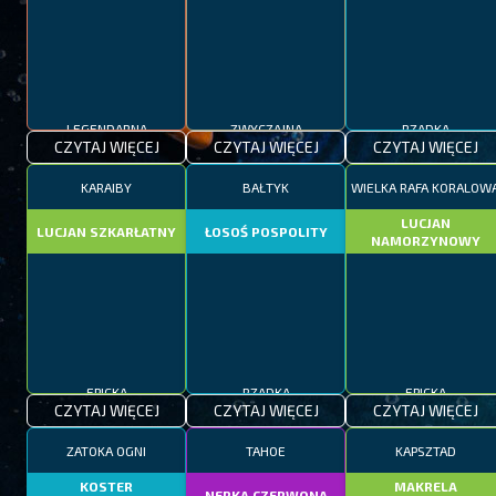
LEGENDARNA
ZWYCZAJNA
RZADKA
CZYTAJ WIĘCEJ
CZYTAJ WIĘCEJ
CZYTAJ WIĘCEJ
KARAIBY
BAŁTYK
WIELKA RAFA KORALOW
LUCJAN
LUCJAN SZKARŁATNY
ŁOSOŚ POSPOLITY
NAMORZYNOWY
EPICKA
RZADKA
EPICKA
CZYTAJ WIĘCEJ
CZYTAJ WIĘCEJ
CZYTAJ WIĘCEJ
ZATOKA OGNI
TAHOE
KAPSZTAD
KOSTER
MAKRELA
NERKA CZERWONA