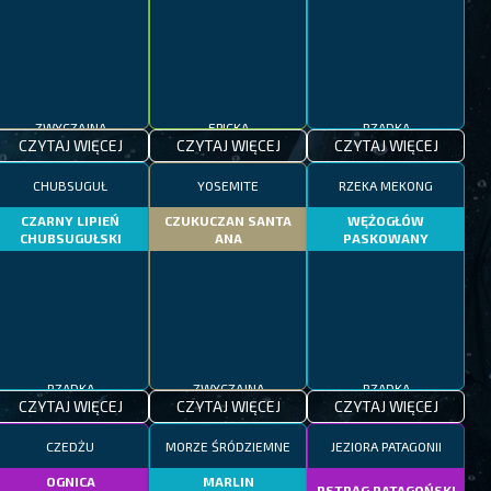
ZWYCZAJNA
EPICKA
RZADKA
CZYTAJ WIĘCEJ
CZYTAJ WIĘCEJ
CZYTAJ WIĘCEJ
CHUBSUGUŁ
YOSEMITE
RZEKA MEKONG
CZARNY LIPIEŃ
CZUKUCZAN SANTA
WĘŻOGŁÓW
CHUBSUGUŁSKI
ANA
PASKOWANY
RZADKA
ZWYCZAJNA
RZADKA
CZYTAJ WIĘCEJ
CZYTAJ WIĘCEJ
CZYTAJ WIĘCEJ
CZEDŻU
MORZE ŚRÓDZIEMNE
JEZIORA PATAGONII
OGNICA
MARLIN
PSTRĄG PATAGOŃSKI