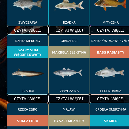
ZWYCZAJNA
RZADKA
MITYCZNA
CZYTAJ WIĘCEJ
CZYTAJ WIĘCEJ
CZYTAJ WIĘCEJ
RZEKA MEKONG
GIBRALTAR
RZEKA ŚW. WAWRZYŃC
SZARY SUM
MAKRELA BŁĘKITNA
BASS PASIASTY
WĘGORZOWATY
RZADKA
ZWYCZAJNA
LEGENDARNA
CZYTAJ WIĘCEJ
CZYTAJ WIĘCEJ
CZYTAJ WIĘCEJ
RZEKA EBRO
MALAWI
GROBLA OLBRZYMA
SUM Z EBRO
PYSZCZAK ZŁOTY
SKABER