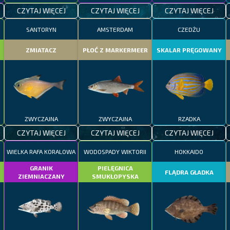
CZYTAJ WIĘCEJ
CZYTAJ WIĘCEJ
CZYTAJ WIĘCEJ
SANTORYN
AMSTERDAM
CZEDŻU
ZMIATACZ
PŁOĆ Z MARKERMEER
SKALAR PRĘGOWANY
ZWYCZAJNA
ZWYCZAJNA
RZADKA
CZYTAJ WIĘCEJ
CZYTAJ WIĘCEJ
CZYTAJ WIĘCEJ
WIELKA RAFA KORALOWA
WODOSPADY WIKTORII
HOKKAIDO
GRANIK
PIELĘGNICA
FLĄDRA GŁADKA
ZIEMNIACZANY
SMUKŁOPYSKA