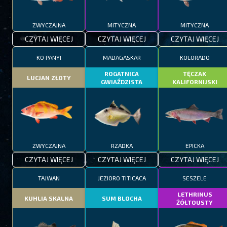
ZWYCZAJNA
MITYCZNA
MITYCZNA
CZYTAJ WIĘCEJ
CZYTAJ WIĘCEJ
CZYTAJ WIĘCEJ
KO PANYI
MADAGASKAR
KOLORADO
ROGATNICA
TĘCZAK
LUCJAN ZŁOTY
GWIAŹDZISTA
KALIFORNIJSKI
ZWYCZAJNA
RZADKA
EPICKA
CZYTAJ WIĘCEJ
CZYTAJ WIĘCEJ
CZYTAJ WIĘCEJ
TAJWAN
JEZIORO TITICACA
SESZELE
LETHRINUS
KUHLIA SKALNA
SUM BLOCHA
ŻÓŁTOUSTY