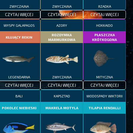
ZWYCZAJNA
ZWYCZAJNA
RZADKA
CZYTAJ WIĘCEJ
CZYTAJ WIĘCEJ
CZYTAJ WIĘCEJ
WYSPY GALAPAGOS
AZORY
HOKKAIDO
ROZDYMKA
PŁASZCZKA
KŁUJĄCY REKIN
MARMURKOWA
KRÓTKOGONA
LEGENDARNA
ZWYCZAJNA
MITYCZNA
CZYTAJ WIĘCEJ
CZYTAJ WIĘCEJ
CZYTAJ WIĘCEJ
BALI
KAPSZTAD
WODOSPADY WIKTORII
POKOLEC NIEBIESKI
MAKRELA MOTYLA
TILAPIA RENDALLI