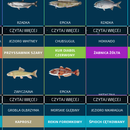
RZADKA
EPICKA
RZADKA
CZYTAJ WIĘCEJ
CZYTAJ WIĘCEJ
CZYTAJ WIĘCEJ
A
JEZIORO WHITNEY
CHUBSUGUŁ
HOKKAIDO
KUR DIABEŁ
PRZYSSAWNIK SZARY
ŻABNICA ŻÓŁTA
CZERWONY
ZWYCZAJNA
EPICKA
MITYCZNA
CZYTAJ WIĘCEJ
CZYTAJ WIĘCEJ
CZYTAJ WIĘCEJ
GROBLA OLBRZYMA
MORSKIE GŁĘBINY
JEZIORO NIKARAGUA
KAPROSZ
REKIN FOREMKOWY
ŚPIOCH CĘTKOWANY