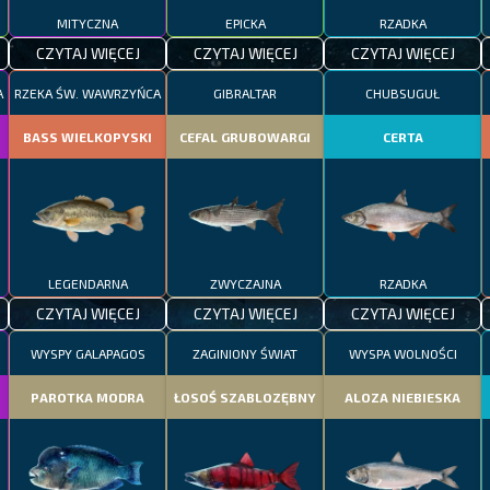
MITYCZNA
EPICKA
RZADKA
CZYTAJ WIĘCEJ
CZYTAJ WIĘCEJ
CZYTAJ WIĘCEJ
A
RZEKA ŚW. WAWRZYŃCA
GIBRALTAR
CHUBSUGUŁ
BASS WIELKOPYSKI
CEFAL GRUBOWARGI
CERTA
LEGENDARNA
ZWYCZAJNA
RZADKA
CZYTAJ WIĘCEJ
CZYTAJ WIĘCEJ
CZYTAJ WIĘCEJ
WYSPY GALAPAGOS
ZAGINIONY ŚWIAT
WYSPA WOLNOŚCI
PAROTKA MODRA
ŁOSOŚ SZABLOZĘBNY
ALOZA NIEBIESKA