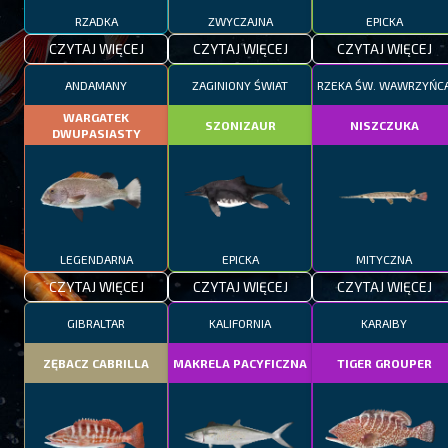
RZADKA
ZWYCZAJNA
EPICKA
CZYTAJ WIĘCEJ
CZYTAJ WIĘCEJ
CZYTAJ WIĘCEJ
ANDAMANY
ZAGINIONY ŚWIAT
RZEKA ŚW. WAWRZYŃC
WARGATEK
SZONIZAUR
NISZCZUKA
DWUPASIASTY
LEGENDARNA
EPICKA
MITYCZNA
CZYTAJ WIĘCEJ
CZYTAJ WIĘCEJ
CZYTAJ WIĘCEJ
GIBRALTAR
KALIFORNIA
KARAIBY
ZĘBACZ CABRILLA
MAKRELA PACYFICZNA
TIGER GROUPER