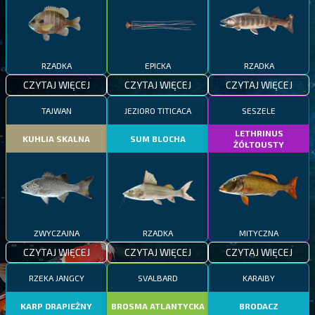
RZADKA
EPICKA
RZADKA
CZYTAJ WIĘCEJ
CZYTAJ WIĘCEJ
CZYTAJ WIĘCEJ
TAJWAN
JEZIORO TITICACA
SESZELE
LETHRINUS
KUHLIA SKALNA
SUM BLOCHA
ŻÓŁTOUSTY
ZWYCZAJNA
RZADKA
MITYCZNA
CZYTAJ WIĘCEJ
CZYTAJ WIĘCEJ
CZYTAJ WIĘCEJ
RZEKA JANGCY
SVALBARD
KARAIBY
KARP DRAPIEŻNY
BROSMA ATLANTYCKA
BRODACZ