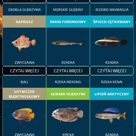
GROBLA OLBRZYMA
MORSKIE GŁĘBINY
JEZIORO NIKARAGUA
KAPROSZ
REKIN FOREMKOWY
ŚPIOCH CĘTKOWANY
ZWYCZAJNA
RZADKA
RZADKA
CZYTAJ WIĘCEJ
CZYTAJ WIĘCEJ
CZYTAJ WIĘCEJ
BALI
RZEKA MEKONG
RZEKA KENAI
USTNICZEK
GURAMI OLBRZYMI
LIPIEŃ ARKTYCZNY
BŁĘKITNOGŁOWY
ZWYCZAJNA
EPICKA
RZADKA