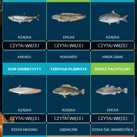
RZADKA
EPICKA
RZADKA
CZYTAJ WIĘCEJ
CZYTAJ WIĘCEJ
CZYTAJ WIĘCEJ
KAKADU
HOKKAIDO
HAIDA GWAII
SUM SREBRZYSTY
TERPUGA PLAMISTA
DORSZ PACYFICZNY
RZADKA
RZADKA
EPICKA
CZYTAJ WIĘCEJ
CZYTAJ WIĘCEJ
CZYTAJ WIĘCEJ
RZEKA MEKONG
GIBRALTAR
RZEKA ŚW. WAWRZYŃCA