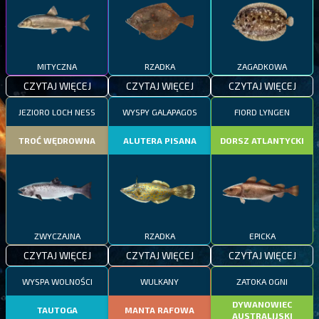
MITYCZNA
RZADKA
ZAGADKOWA
CZYTAJ WIĘCEJ
CZYTAJ WIĘCEJ
CZYTAJ WIĘCEJ
JEZIORO LOCH NESS
WYSPY GALAPAGOS
FIORD LYNGEN
TROĆ WĘDROWNA
ALUTERA PISANA
DORSZ ATLANTYCKI
ZWYCZAJNA
RZADKA
EPICKA
CZYTAJ WIĘCEJ
CZYTAJ WIĘCEJ
CZYTAJ WIĘCEJ
WYSPA WOLNOŚCI
WULKANY
ZATOKA OGNI
DYWANOWIEC
TAUTOGA
MANTA RAFOWA
AUSTRALIJSKI