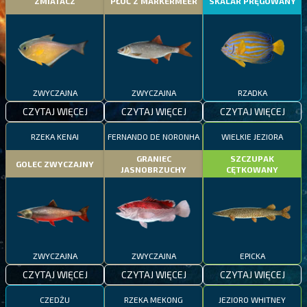
ZMIATACZ
PŁOĆ Z MARKERMEER
SKALAR PRĘGOWANY
ZWYCZAJNA
ZWYCZAJNA
RZADKA
CZYTAJ WIĘCEJ
CZYTAJ WIĘCEJ
CZYTAJ WIĘCEJ
RZEKA KENAI
FERNANDO DE NORONHA
WIELKIE JEZIORA
GRANIEC
SZCZUPAK
GOLEC ZWYCZAJNY
JASNOBRZUCHY
CĘTKOWANY
ZWYCZAJNA
ZWYCZAJNA
EPICKA
CZYTAJ WIĘCEJ
CZYTAJ WIĘCEJ
CZYTAJ WIĘCEJ
CZEDŻU
RZEKA MEKONG
JEZIORO WHITNEY