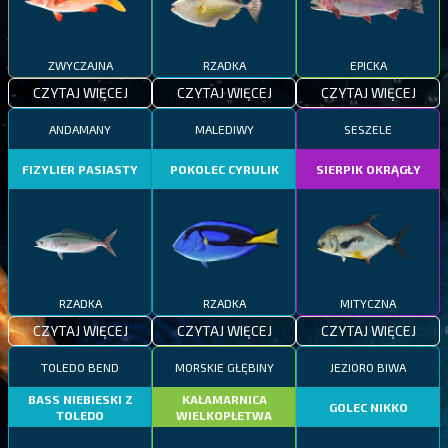
ZWYCZAJNA
RZADKA
EPICKA
CZYTAJ WIĘCEJ
CZYTAJ WIĘCEJ
CZYTAJ WIĘCEJ
ANDAMANY
MALEDIWY
SESZELE
FIZYLIER PASIASTY
POKOLEC CYRULIK
SIERPIK OKRĄGŁY
RZADKA
RZADKA
MITYCZNA
CZYTAJ WIĘCEJ
CZYTAJ WIĘCEJ
CZYTAJ WIĘCEJ
TOLEDO BEND
MORSKIE GŁĘBINY
JEZIORO BIWA
BASS NIEBIESKI Z
KAŁAMARNICA
GOLEC NIKKO
TOLEDO
WIELKOPŁETWA