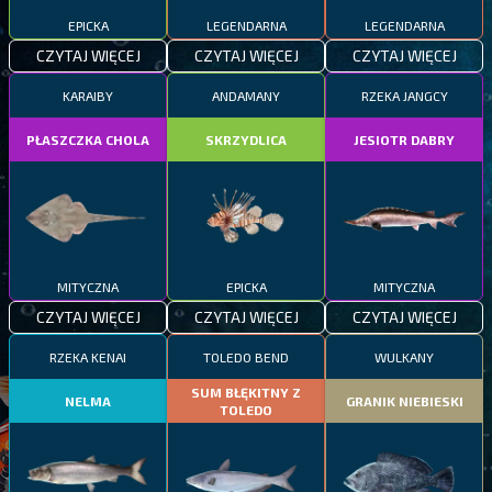
EPICKA
LEGENDARNA
LEGENDARNA
CZYTAJ WIĘCEJ
CZYTAJ WIĘCEJ
CZYTAJ WIĘCEJ
KARAIBY
ANDAMANY
RZEKA JANGCY
PŁASZCZKA CHOLA
SKRZYDLICA
JESIOTR DABRY
MITYCZNA
EPICKA
MITYCZNA
CZYTAJ WIĘCEJ
CZYTAJ WIĘCEJ
CZYTAJ WIĘCEJ
RZEKA KENAI
TOLEDO BEND
WULKANY
SUM BŁĘKITNY Z
NELMA
GRANIK NIEBIESKI
TOLEDO