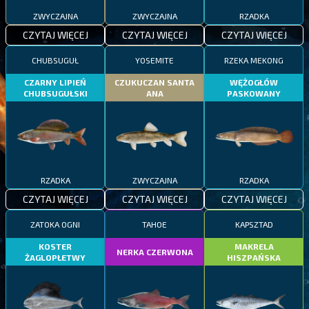
ZWYCZAJNA
ZWYCZAJNA
RZADKA
CZYTAJ WIĘCEJ
CZYTAJ WIĘCEJ
CZYTAJ WIĘCEJ
CHUBSUGUŁ
YOSEMITE
RZEKA MEKONG
CZARNY LIPIEŃ
CZUKUCZAN SANTA
WĘŻOGŁÓW
CHUBSUGUŁSKI
ANA
PASKOWANY
RZADKA
ZWYCZAJNA
RZADKA
CZYTAJ WIĘCEJ
CZYTAJ WIĘCEJ
CZYTAJ WIĘCEJ
ZATOKA OGNI
TAHOE
KAPSZTAD
KOSTER
MAKRELA
NERKA CZERWONA
ŻAGLOPŁETWY
HISZPAŃSKA