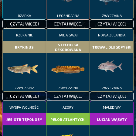
RZADKA
LEGENDARNA
ZWYCZAJNA
CZYTAJ WIĘCEJ
CZYTAJ WIĘCEJ
CZYTAJ WIĘCEJ
RZEKA NIL
HAIDA GWAII
NOWA ZELANDIA
STYCHEJKA
BRYKINUS
TREWAL DŁUGOPYSKI
DEKOROWANA
ZWYCZAJNA
ZWYCZAJNA
ZWYCZAJNA
CZYTAJ WIĘCEJ
CZYTAJ WIĘCEJ
CZYTAJ WIĘCEJ
WYSPA WOLNOŚCI
AZORY
MALEDIWY
JESIOTR TĘPONOSY
PELOR ATLANTYCKI
LUCJAN WĄSATY