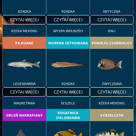
RZADKA
RZADKA
MITYCZNA
CZYTAJ WIĘCEJ
CZYTAJ WIĘCEJ
CZYTAJ WIĘCEJ
RZEKA MEKONG
WYSPA WOLNOŚCI
BALI
PA KUANE
MURENA CĘTKOWANA
POKOLEC CZARNOLICY
LEGENDARNA
RZADKA
ZWYCZAJNA
CZYTAJ WIĘCEJ
CZYTAJ WIĘCEJ
CZYTAJ WIĘCEJ
MAURETANIA
SESZELE
RZEKA MEKONG
ROGATNICA
ORLEŃ NAKRAPIANY
STRZELCZYK
ZIELONKAWA