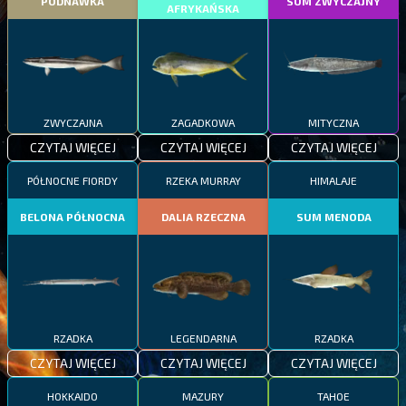
PODNAWKA
SUM ZWYCZAJNY
AFRYKAŃSKA
ZWYCZAJNA
ZAGADKOWA
MITYCZNA
CZYTAJ WIĘCEJ
CZYTAJ WIĘCEJ
CZYTAJ WIĘCEJ
PÓŁNOCNE FIORDY
RZEKA MURRAY
HIMALAJE
BELONA PÓŁNOCNA
DALIA RZECZNA
SUM MENODA
RZADKA
LEGENDARNA
RZADKA
CZYTAJ WIĘCEJ
CZYTAJ WIĘCEJ
CZYTAJ WIĘCEJ
HOKKAIDO
MAZURY
TAHOE