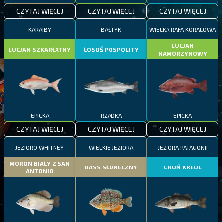
CZYTAJ WIĘCEJ
CZYTAJ WIĘCEJ
CZYTAJ WIĘCEJ
KARAIBY
BAŁTYK
WIELKA RAFA KORALOWA
LUCJAN
LUCJAN SZKARŁATNY
ŁOSOŚ POSPOLITY
NAMORZYNOWY
EPICKA
RZADKA
EPICKA
CZYTAJ WIĘCEJ
CZYTAJ WIĘCEJ
CZYTAJ WIĘCEJ
JEZIORO WHITNEY
WIELKIE JEZIORA
JEZIORA PATAGONII
MORON BIAŁY Z SAN
BASS SŁONECZNY
OKOŃ KREOL
ANTONIO