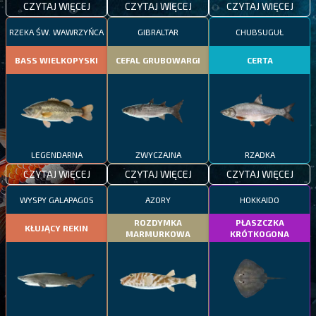
CZYTAJ WIĘCEJ
CZYTAJ WIĘCEJ
CZYTAJ WIĘCEJ
RZEKA ŚW. WAWRZYŃCA
GIBRALTAR
CHUBSUGUŁ
BASS WIELKOPYSKI
CEFAL GRUBOWARGI
CERTA
LEGENDARNA
ZWYCZAJNA
RZADKA
CZYTAJ WIĘCEJ
CZYTAJ WIĘCEJ
CZYTAJ WIĘCEJ
WYSPY GALAPAGOS
AZORY
HOKKAIDO
ROZDYMKA
PŁASZCZKA
KŁUJĄCY REKIN
MARMURKOWA
KRÓTKOGONA