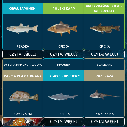
AMERYKAŃSKI SUMIK
CEFAL JAPOŃSKI
POLSKI KARP
KARŁOWATY
RZADKA
EPICKA
EPICKA
CZYTAJ WIĘCEJ
CZYTAJ WIĘCEJ
CZYTAJ WIĘCEJ
WIELKA RAFA KORALOWA
MADERA
SVALBARD
PARMA PLAMKOWANA
TYGRYS PIASKOWY
PRZERAZA
ZWYCZAJNA
RZADKA
ZWYCZAJNA
CZYTAJ WIĘCEJ
CZYTAJ WIĘCEJ
CZYTAJ WIĘCEJ