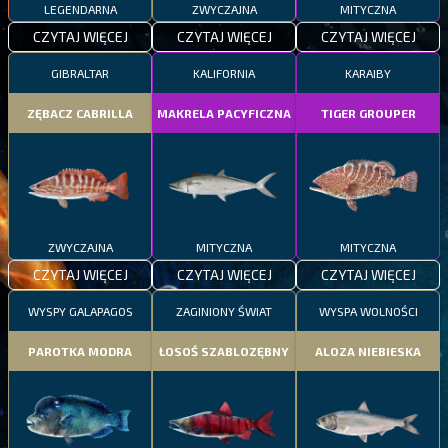
LEGENDARNA
ZWYCZAJNA
MITYCZNA
CZYTAJ WIĘCEJ
CZYTAJ WIĘCEJ
CZYTAJ WIĘCEJ
GIBRALTAR
KALIFORNIA
KARAIBY
ZĘBACZ CABRILLA
MAKRELA PACYFICZNA
TIGER GROUPER
ZWYCZAJNA
MITYCZNA
MITYCZNA
CZYTAJ WIĘCEJ
CZYTAJ WIĘCEJ
CZYTAJ WIĘCEJ
WYSPY GALAPAGOS
ZAGINIONY ŚWIAT
WYSPA WOLNOŚCI
PAROTKA MODRA
ŁOSOŚ SZABLOZĘBNY
ALOZA NIEBIESKA