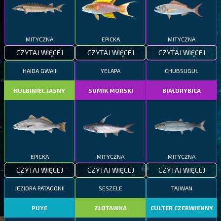
MITYCZNA
EPICKA
MITYCZNA
CZYTAJ WIĘCEJ
CZYTAJ WIĘCEJ
CZYTAJ WIĘCEJ
HAIDA GWAII
YELAPA
CHUBSUGUŁ
KULBINIEC JASNY
SUMIK MORSKI
BIAŁORYBICA
EPICKA
MITYCZNA
MITYCZNA
CZYTAJ WIĘCEJ
CZYTAJ WIĘCEJ
CZYTAJ WIĘCEJ
JEZIORA PATAGONII
SESZELE
TAJWAN
PUYE
ZŁOTAWKA
CULTER CZERWIENNY