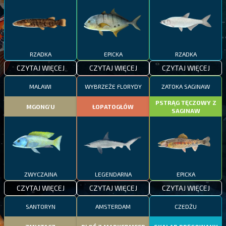
RZADKA
EPICKA
RZADKA
CZYTAJ WIĘCEJ
CZYTAJ WIĘCEJ
CZYTAJ WIĘCEJ
MALAWI
WYBRZEŻE FLORYDY
ZATOKA SAGINAW
PSTRĄG TĘCZOWY Z
MGONG'U
ŁOPATOGŁÓW
SAGINAW
ZWYCZAJNA
LEGENDARNA
EPICKA
CZYTAJ WIĘCEJ
CZYTAJ WIĘCEJ
CZYTAJ WIĘCEJ
SANTORYN
AMSTERDAM
CZEDŻU