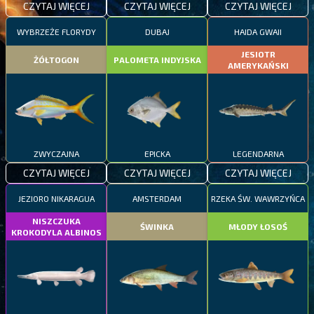
CZYTAJ WIĘCEJ
CZYTAJ WIĘCEJ
CZYTAJ WIĘCEJ
WYBRZEŻE FLORYDY
DUBAJ
HAIDA GWAII
JESIOTR
ŻÓŁTOGON
PALOMETA INDYJSKA
AMERYKAŃSKI
ZWYCZAJNA
EPICKA
LEGENDARNA
CZYTAJ WIĘCEJ
CZYTAJ WIĘCEJ
CZYTAJ WIĘCEJ
JEZIORO NIKARAGUA
AMSTERDAM
RZEKA ŚW. WAWRZYŃCA
NISZCZUKA
ŚWINKA
MŁODY ŁOSOŚ
KROKODYLA ALBINOS