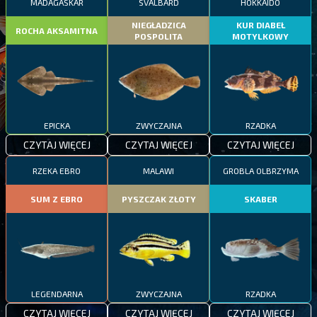
MADAGASKAR
SVALBARD
HOKKAIDO
NIEGŁADZICA
KUR DIABEŁ
ROCHA AKSAMITNA
POSPOLITA
MOTYLKOWY
EPICKA
ZWYCZAJNA
RZADKA
CZYTAJ WIĘCEJ
CZYTAJ WIĘCEJ
CZYTAJ WIĘCEJ
RZEKA EBRO
MALAWI
GROBLA OLBRZYMA
SUM Z EBRO
PYSZCZAK ZŁOTY
SKABER
LEGENDARNA
ZWYCZAJNA
RZADKA
CZYTAJ WIĘCEJ
CZYTAJ WIĘCEJ
CZYTAJ WIĘCEJ