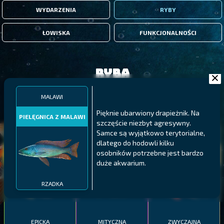
WYDARZENIA
RYBY
ŁOWISKA
FUNKCJONALNOŚCI
Ryba
MALAWI
FILTRY
Pięknie ubarwiony drapieżnik. Na
PIELĘGNICA Z MALAWI
szczęście niezbyt agresywny.
Samce są wyjątkowo terytorialne,
MALAWI
PÓŁNOCNE FIORDY
WYSPY GALAPAGOS
dlatego do hodowli kilku
BODIAN
osobników potrzebne jest bardzo
PYSZCZAK ZACHODNI
LING
MEKSYKAŃSKI
duże akwarium.
RZADKA
EPICKA
MITYCZNA
ZWYCZAJNA