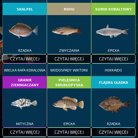
SKALPEL
ROHU
SUMIK KOBALTOWY
RZADKA
ZWYCZAJNA
EPICKA
CZYTAJ WIĘCEJ
CZYTAJ WIĘCEJ
CZYTAJ WIĘCEJ
WIELKA RAFA KORALOWA
WODOSPADY WIKTORII
HOKKAIDO
GRANIK
PIELĘGNICA
FLĄDRA GŁADKA
ZIEMNIACZANY
SMUKŁOPYSKA
MITYCZNA
EPICKA
RZADKA
CZYTAJ WIĘCEJ
CZYTAJ WIĘCEJ
CZYTAJ WIĘCEJ