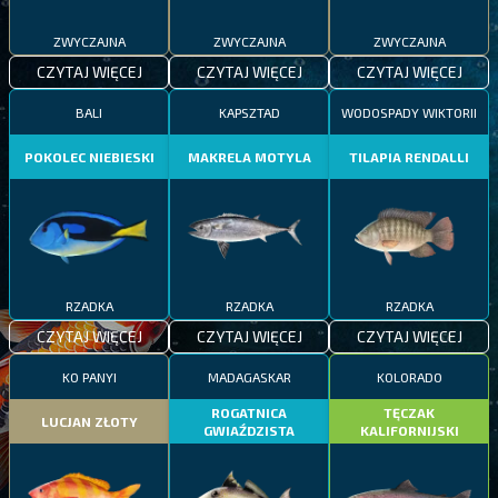
ZWYCZAJNA
ZWYCZAJNA
ZWYCZAJNA
CZYTAJ WIĘCEJ
CZYTAJ WIĘCEJ
CZYTAJ WIĘCEJ
BALI
KAPSZTAD
WODOSPADY WIKTORII
POKOLEC NIEBIESKI
MAKRELA MOTYLA
TILAPIA RENDALLI
RZADKA
RZADKA
RZADKA
CZYTAJ WIĘCEJ
CZYTAJ WIĘCEJ
CZYTAJ WIĘCEJ
KO PANYI
MADAGASKAR
KOLORADO
ROGATNICA
TĘCZAK
LUCJAN ZŁOTY
GWIAŹDZISTA
KALIFORNIJSKI