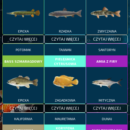
EPICKA
RZADKA
ZWYCZAJNA
CZYTAJ WIĘCEJ
CZYTAJ WIĘCEJ
CZYTAJ WIĘCEJ
POTOMAK
TAJWAN
SANTORYN
PIELĘGNICA
BASS SZMARAGDOWY
AMIA Z FIRY
CYTRUSOWA
EPICKA
ZAGADKOWA
MITYCZNA
CZYTAJ WIĘCEJ
CZYTAJ WIĘCEJ
CZYTAJ WIĘCEJ
KALIFORNIA
MAURETANIA
DUNAJ
KORYFENA