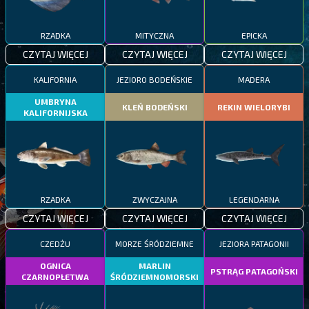
RZADKA
MITYCZNA
EPICKA
CZYTAJ WIĘCEJ
CZYTAJ WIĘCEJ
CZYTAJ WIĘCEJ
KALIFORNIA
JEZIORO BODEŃSKIE
MADERA
UMBRYNA
KLEŃ BODEŃSKI
REKIN WIELORYBI
KALIFORNIJSKA
RZADKA
ZWYCZAJNA
LEGENDARNA
CZYTAJ WIĘCEJ
CZYTAJ WIĘCEJ
CZYTAJ WIĘCEJ
CZEDŻU
MORZE ŚRÓDZIEMNE
JEZIORA PATAGONII
OGNICA
MARLIN
PSTRĄG PATAGOŃSKI
CZARNOPŁETWA
ŚRÓDZIEMNOMORSKI