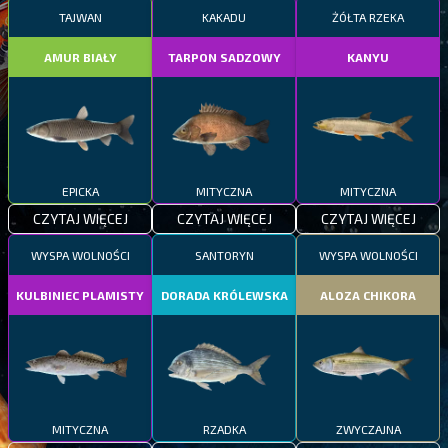
TAJWAN
KAKADU
ŻÓŁTA RZEKA
AMUR BIAŁY
TARPON SADZOWY
KANYU
EPICKA
MITYCZNA
MITYCZNA
CZYTAJ WIĘCEJ
CZYTAJ WIĘCEJ
CZYTAJ WIĘCEJ
WYSPA WOLNOŚCI
SANTORYN
WYSPA WOLNOŚCI
KULBINIEC PLAMISTY
DORADA KRÓLEWSKA
ALOZA CHIKORA
MITYCZNA
RZADKA
ZWYCZAJNA