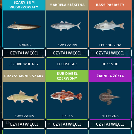
SZARY SUM
MAKRELA BŁĘKITNA
BASS PASIASTY
WĘGORZOWATY
RZADKA
ZWYCZAJNA
LEGENDARNA
CZYTAJ WIĘCEJ
CZYTAJ WIĘCEJ
CZYTAJ WIĘCEJ
JEZIORO WHITNEY
CHUBSUGUŁ
HOKKAIDO
KUR DIABEŁ
PRZYSSAWNIK SZARY
ŻABNICA ŻÓŁTA
CZERWONY
ZWYCZAJNA
EPICKA
MITYCZNA
CZYTAJ WIĘCEJ
CZYTAJ WIĘCEJ
CZYTAJ WIĘCEJ