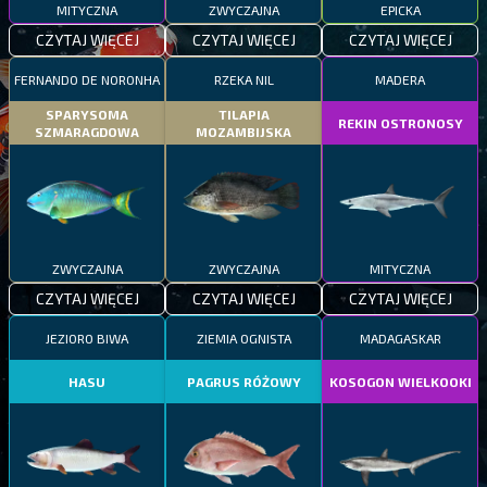
MITYCZNA
ZWYCZAJNA
EPICKA
CZYTAJ WIĘCEJ
CZYTAJ WIĘCEJ
CZYTAJ WIĘCEJ
FERNANDO DE NORONHA
RZEKA NIL
MADERA
SPARYSOMA
TILAPIA
REKIN OSTRONOSY
SZMARAGDOWA
MOZAMBIJSKA
ZWYCZAJNA
ZWYCZAJNA
MITYCZNA
CZYTAJ WIĘCEJ
CZYTAJ WIĘCEJ
CZYTAJ WIĘCEJ
JEZIORO BIWA
ZIEMIA OGNISTA
MADAGASKAR
HASU
PAGRUS RÓŻOWY
KOSOGON WIELKOOKI