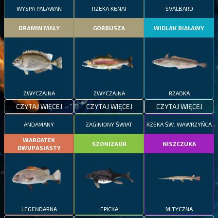
WYSPA PALAWAN
RZEKA KENAI
SVALBARD
ORAMIN MAŁY
GORBUSZA
WIDLAK BIAŁAWY
ZWYCZAJNA
ZWYCZAJNA
RZADKA
CZYTAJ WIĘCEJ
CZYTAJ WIĘCEJ
CZYTAJ WIĘCEJ
ANDAMANY
ZAGINIONY ŚWIAT
RZEKA ŚW. WAWRZYŃCA
WARGATEK
SZONIZAUR
NISZCZUKA
DWUPASIASTY
LEGENDARNA
EPICKA
MITYCZNA