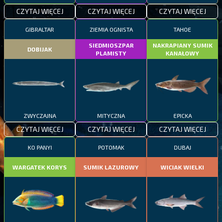
CZYTAJ WIĘCEJ
CZYTAJ WIĘCEJ
CZYTAJ WIĘCEJ
GIBRALTAR
ZIEMIA OGNISTA
TAHOE
SIEDMIOSZPAR
NAKRAPIANY SUMIK
DOBIJAK
PLAMISTY
KANAŁOWY
ZWYCZAJNA
MITYCZNA
EPICKA
CZYTAJ WIĘCEJ
CZYTAJ WIĘCEJ
CZYTAJ WIĘCEJ
KO PANYI
POTOMAK
DUBAJ
WARGATEK KORYS
SUMIK LAZUROWY
WICIAK WIELKI