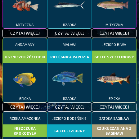
MITYCZNA
RZADKA
MITYCZNA
CZYTAJ WIĘCEJ
CZYTAJ WIĘCEJ
CZYTAJ WIĘCEJ
ANDAMANY
MALAWI
JEZIORO BIWA
USTNICZEK ŻÓŁTOOKI
PIELĘGNICA PAPUZIA
GOLEC SZCZELINOWY
EPICKA
RZADKA
EPICKA
CZYTAJ WIĘCEJ
CZYTAJ WIĘCEJ
CZYTAJ WIĘCEJ
RZEKA AMAZONKA
JEZIORO BODEŃSKIE
ZATOKA SAGINAW
NISZCZUKA
CZUKUCZAN ANA Z
GOLEC JEZIORNY
KROKODYLA
SAGINAW