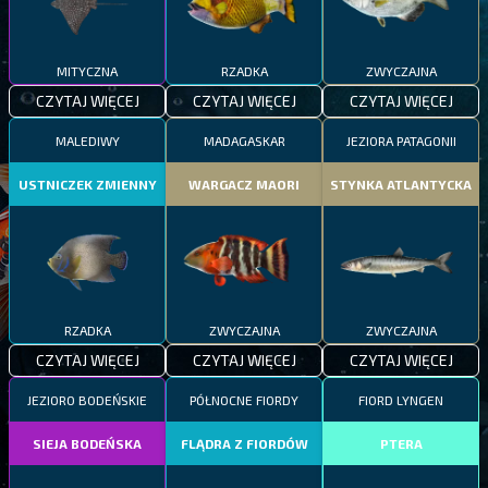
MITYCZNA
RZADKA
ZWYCZAJNA
CZYTAJ WIĘCEJ
CZYTAJ WIĘCEJ
CZYTAJ WIĘCEJ
MALEDIWY
MADAGASKAR
JEZIORA PATAGONII
USTNICZEK ZMIENNY
WARGACZ MAORI
STYNKA ATLANTYCKA
RZADKA
ZWYCZAJNA
ZWYCZAJNA
CZYTAJ WIĘCEJ
CZYTAJ WIĘCEJ
CZYTAJ WIĘCEJ
JEZIORO BODEŃSKIE
PÓŁNOCNE FIORDY
FIORD LYNGEN
SIEJA BODEŃSKA
FLĄDRA Z FIORDÓW
PTERA