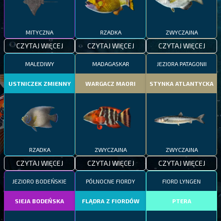
MITYCZNA
RZADKA
ZWYCZAJNA
CZYTAJ WIĘCEJ
CZYTAJ WIĘCEJ
CZYTAJ WIĘCEJ
MALEDIWY
MADAGASKAR
JEZIORA PATAGONII
USTNICZEK ZMIENNY
WARGACZ MAORI
STYNKA ATLANTYCKA
RZADKA
ZWYCZAJNA
ZWYCZAJNA
CZYTAJ WIĘCEJ
CZYTAJ WIĘCEJ
CZYTAJ WIĘCEJ
JEZIORO BODEŃSKIE
PÓŁNOCNE FIORDY
FIORD LYNGEN
SIEJA BODEŃSKA
FLĄDRA Z FIORDÓW
PTERA