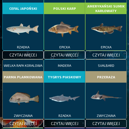
AMERYKAŃSKI SUMIK
CEFAL JAPOŃSKI
POLSKI KARP
KARŁOWATY
RZADKA
EPICKA
EPICKA
CZYTAJ WIĘCEJ
CZYTAJ WIĘCEJ
CZYTAJ WIĘCEJ
WIELKA RAFA KORALOWA
MADERA
SVALBARD
PARMA PLAMKOWANA
TYGRYS PIASKOWY
PRZERAZA
ZWYCZAJNA
RZADKA
ZWYCZAJNA
CZYTAJ WIĘCEJ
CZYTAJ WIĘCEJ
CZYTAJ WIĘCEJ