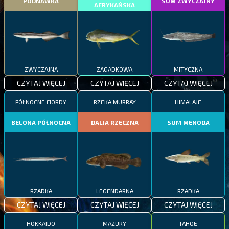
PODNAWKA
SUM ZWYCZAJNY
AFRYKAŃSKA
ZWYCZAJNA
ZAGADKOWA
MITYCZNA
CZYTAJ WIĘCEJ
CZYTAJ WIĘCEJ
CZYTAJ WIĘCEJ
PÓŁNOCNE FIORDY
RZEKA MURRAY
HIMALAJE
BELONA PÓŁNOCNA
DALIA RZECZNA
SUM MENODA
RZADKA
LEGENDARNA
RZADKA
CZYTAJ WIĘCEJ
CZYTAJ WIĘCEJ
CZYTAJ WIĘCEJ
HOKKAIDO
MAZURY
TAHOE