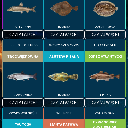
MITYCZNA
RZADKA
ZAGADKOWA
CZYTAJ WIĘCEJ
CZYTAJ WIĘCEJ
CZYTAJ WIĘCEJ
JEZIORO LOCH NESS
WYSPY GALAPAGOS
FIORD LYNGEN
TROĆ WĘDROWNA
ALUTERA PISANA
DORSZ ATLANTYCKI
ZWYCZAJNA
RZADKA
EPICKA
CZYTAJ WIĘCEJ
CZYTAJ WIĘCEJ
CZYTAJ WIĘCEJ
WYSPA WOLNOŚCI
WULKANY
ZATOKA OGNI
DYWANOWIEC
TAUTOGA
MANTA RAFOWA
AUSTRALIJSKI