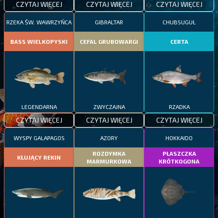
CZYTAJ WIĘCEJ
CZYTAJ WIĘCEJ
CZYTAJ WIĘCEJ
RZEKA ŚW. WAWRZYŃCA
GIBRALTAR
CHUBSUGUŁ
BASS WIELKOPYSKI
CEFAL GRUBOWARGI
CERTA
LEGENDARNA
ZWYCZAJNA
RZADKA
CZYTAJ WIĘCEJ
CZYTAJ WIĘCEJ
CZYTAJ WIĘCEJ
WYSPY GALAPAGOS
AZORY
HOKKAIDO
ROZDYMKA
PŁASZCZKA
KŁUJĄCY REKIN
MARMURKOWA
KRÓTKOGONA