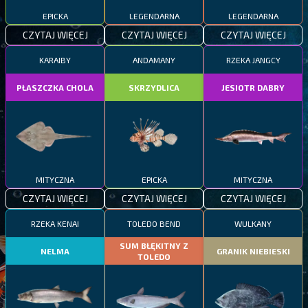
EPICKA
LEGENDARNA
LEGENDARNA
CZYTAJ WIĘCEJ
CZYTAJ WIĘCEJ
CZYTAJ WIĘCEJ
KARAIBY
ANDAMANY
RZEKA JANGCY
PŁASZCZKA CHOLA
SKRZYDLICA
JESIOTR DABRY
MITYCZNA
EPICKA
MITYCZNA
CZYTAJ WIĘCEJ
CZYTAJ WIĘCEJ
CZYTAJ WIĘCEJ
RZEKA KENAI
TOLEDO BEND
WULKANY
SUM BŁĘKITNY Z
NELMA
GRANIK NIEBIESKI
TOLEDO