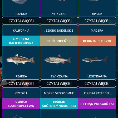
RZADKA
MITYCZNA
EPICKA
CZYTAJ WIĘCEJ
CZYTAJ WIĘCEJ
CZYTAJ WIĘCEJ
KALIFORNIA
JEZIORO BODEŃSKIE
MADERA
UMBRYNA
KLEŃ BODEŃSKI
REKIN WIELORYBI
KALIFORNIJSKA
RZADKA
ZWYCZAJNA
LEGENDARNA
CZYTAJ WIĘCEJ
CZYTAJ WIĘCEJ
CZYTAJ WIĘCEJ
CZEDŻU
MORZE ŚRÓDZIEMNE
JEZIORA PATAGONII
OGNICA
MARLIN
PSTRĄG PATAGOŃSKI
CZARNOPŁETWA
ŚRÓDZIEMNOMORSKI