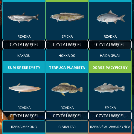
RZADKA
EPICKA
RZADKA
CZYTAJ WIĘCEJ
CZYTAJ WIĘCEJ
CZYTAJ WIĘCEJ
KAKADU
HOKKAIDO
HAIDA GWAII
SUM SREBRZYSTY
TERPUGA PLAMISTA
DORSZ PACYFICZNY
RZADKA
RZADKA
EPICKA
CZYTAJ WIĘCEJ
CZYTAJ WIĘCEJ
CZYTAJ WIĘCEJ
RZEKA MEKONG
GIBRALTAR
RZEKA ŚW. WAWRZYŃCA