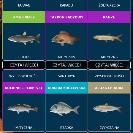
TAJWAN
KAKADU
ŻÓŁTA RZEKA
AMUR BIAŁY
TARPON SADZOWY
KANYU
EPICKA
MITYCZNA
MITYCZNA
CZYTAJ WIĘCEJ
CZYTAJ WIĘCEJ
CZYTAJ WIĘCEJ
WYSPA WOLNOŚCI
SANTORYN
WYSPA WOLNOŚCI
KULBINIEC PLAMISTY
DORADA KRÓLEWSKA
ALOZA CHIKORA
MITYCZNA
RZADKA
ZWYCZAJNA