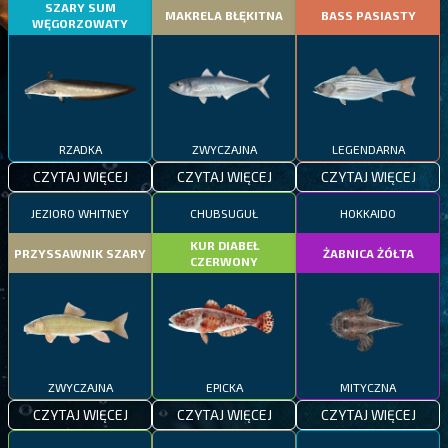
SZARY SUM
MAKRELA BŁĘKITNA
BASS PASIASTY
WĘGORZOWATY
RZADKA
ZWYCZAJNA
LEGENDARNA
CZYTAJ WIĘCEJ
CZYTAJ WIĘCEJ
CZYTAJ WIĘCEJ
JEZIORO WHITNEY
CHUBSUGUŁ
HOKKAIDO
KUR DIABEŁ
PRZYSSAWNIK SZARY
ŻABNICA ŻÓŁTA
CZERWONY
ZWYCZAJNA
EPICKA
MITYCZNA
CZYTAJ WIĘCEJ
CZYTAJ WIĘCEJ
CZYTAJ WIĘCEJ