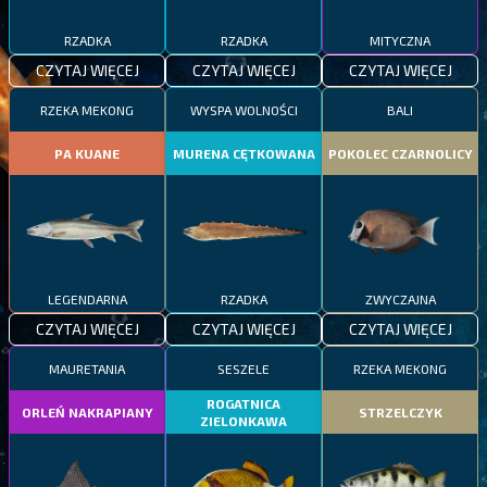
RZADKA
RZADKA
MITYCZNA
CZYTAJ WIĘCEJ
CZYTAJ WIĘCEJ
CZYTAJ WIĘCEJ
RZEKA MEKONG
WYSPA WOLNOŚCI
BALI
PA KUANE
MURENA CĘTKOWANA
POKOLEC CZARNOLICY
LEGENDARNA
RZADKA
ZWYCZAJNA
CZYTAJ WIĘCEJ
CZYTAJ WIĘCEJ
CZYTAJ WIĘCEJ
MAURETANIA
SESZELE
RZEKA MEKONG
ROGATNICA
ORLEŃ NAKRAPIANY
STRZELCZYK
ZIELONKAWA