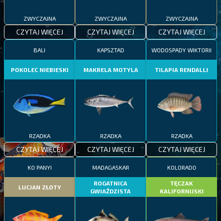
ZWYCZAJNA
ZWYCZAJNA
ZWYCZAJNA
CZYTAJ WIĘCEJ
CZYTAJ WIĘCEJ
CZYTAJ WIĘCEJ
BALI
KAPSZTAD
WODOSPADY WIKTORII
POKOLEC NIEBIESKI
MAKRELA MOTYLA
TILAPIA RENDALLI
RZADKA
RZADKA
RZADKA
CZYTAJ WIĘCEJ
CZYTAJ WIĘCEJ
CZYTAJ WIĘCEJ
KO PANYI
MADAGASKAR
KOLORADO
ROGATNICA
TĘCZAK
LUCJAN ZŁOTY
GWIAŹDZISTA
KALIFORNIJSKI