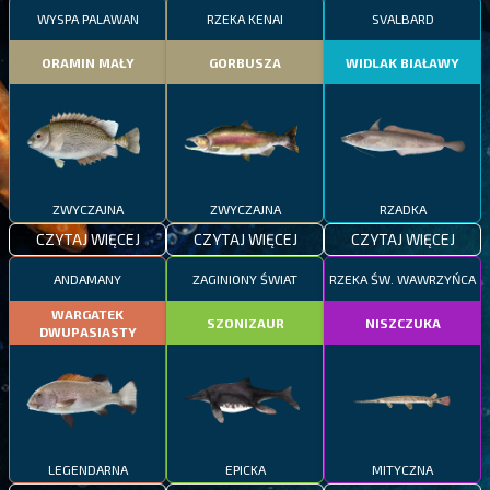
WYSPA PALAWAN
RZEKA KENAI
SVALBARD
ORAMIN MAŁY
GORBUSZA
WIDLAK BIAŁAWY
ZWYCZAJNA
ZWYCZAJNA
RZADKA
CZYTAJ WIĘCEJ
CZYTAJ WIĘCEJ
CZYTAJ WIĘCEJ
ANDAMANY
ZAGINIONY ŚWIAT
RZEKA ŚW. WAWRZYŃCA
WARGATEK
SZONIZAUR
NISZCZUKA
DWUPASIASTY
LEGENDARNA
EPICKA
MITYCZNA