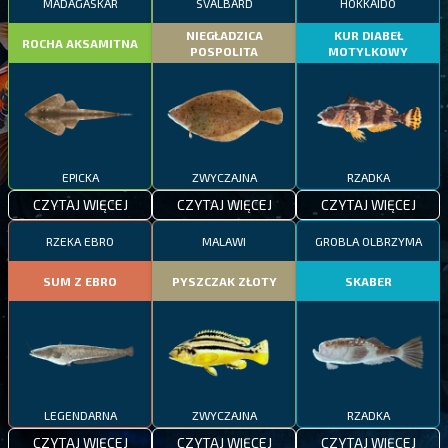
MADAGASKAR
SVALBARD
HOKKAIDO
NIEGŁADZICA
KUR DIABEŁ
ROCHA AKSAMITNA
POSPOLITA
MOTYLKOWY
EPICKA
ZWYCZAJNA
RZADKA
CZYTAJ WIĘCEJ
CZYTAJ WIĘCEJ
CZYTAJ WIĘCEJ
RZEKA EBRO
MALAWI
GROBLA OLBRZYMA
SUM Z EBRO
PYSZCZAK ZŁOTY
SKABER
LEGENDARNA
ZWYCZAJNA
RZADKA
CZYTAJ WIĘCEJ
CZYTAJ WIĘCEJ
CZYTAJ WIĘCEJ