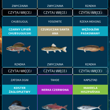
ZWYCZAJNA
ZWYCZAJNA
RZADKA
CZYTAJ WIĘCEJ
CZYTAJ WIĘCEJ
CZYTAJ WIĘCEJ
CHUBSUGUŁ
YOSEMITE
RZEKA MEKONG
CZARNY LIPIEŃ
CZUKUCZAN SANTA
WĘŻOGŁÓW
CHUBSUGUŁSKI
ANA
PASKOWANY
RZADKA
ZWYCZAJNA
RZADKA
CZYTAJ WIĘCEJ
CZYTAJ WIĘCEJ
CZYTAJ WIĘCEJ
ZATOKA OGNI
TAHOE
KAPSZTAD
KOSTER
MAKRELA
NERKA CZERWONA
ŻAGLOPŁETWY
HISZPAŃSKA