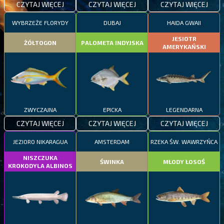
CZYTAJ WIĘCEJ
CZYTAJ WIĘCEJ
CZYTAJ WIĘCEJ
WYBRZEŻE FLORYDY
DUBAJ
HAIDA GWAII
JESIOTR
ŻÓŁTOGON
PALOMETA INDYJSKA
AMERYKAŃSKI
ZWYCZAJNA
EPICKA
LEGENDARNA
CZYTAJ WIĘCEJ
CZYTAJ WIĘCEJ
CZYTAJ WIĘCEJ
JEZIORO NIKARAGUA
AMSTERDAM
RZEKA ŚW. WAWRZYŃCA
NISZCZUKA
ŚWINKA
MŁODY ŁOSOŚ
KROKODYLA ALBINOS