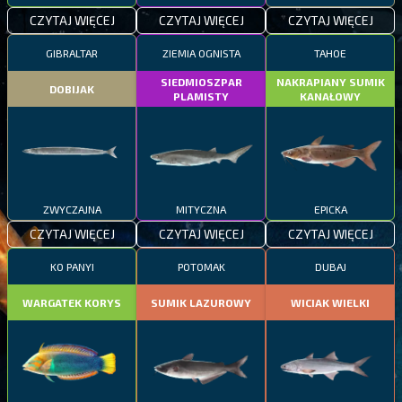
CZYTAJ WIĘCEJ
CZYTAJ WIĘCEJ
CZYTAJ WIĘCEJ
GIBRALTAR
ZIEMIA OGNISTA
TAHOE
SIEDMIOSZPAR
NAKRAPIANY SUMIK
DOBIJAK
PLAMISTY
KANAŁOWY
ZWYCZAJNA
MITYCZNA
EPICKA
CZYTAJ WIĘCEJ
CZYTAJ WIĘCEJ
CZYTAJ WIĘCEJ
KO PANYI
POTOMAK
DUBAJ
WARGATEK KORYS
SUMIK LAZUROWY
WICIAK WIELKI