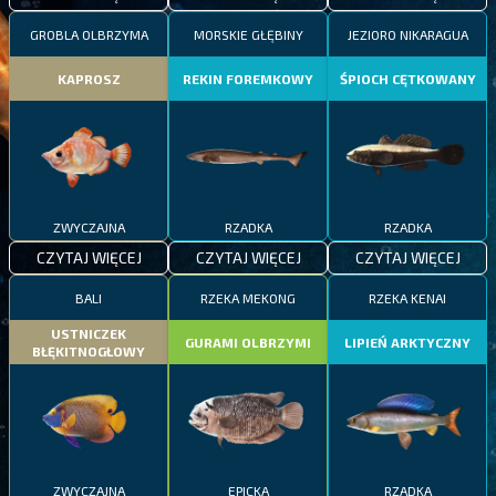
GROBLA OLBRZYMA
MORSKIE GŁĘBINY
JEZIORO NIKARAGUA
KAPROSZ
REKIN FOREMKOWY
ŚPIOCH CĘTKOWANY
ZWYCZAJNA
RZADKA
RZADKA
CZYTAJ WIĘCEJ
CZYTAJ WIĘCEJ
CZYTAJ WIĘCEJ
BALI
RZEKA MEKONG
RZEKA KENAI
USTNICZEK
GURAMI OLBRZYMI
LIPIEŃ ARKTYCZNY
BŁĘKITNOGŁOWY
ZWYCZAJNA
EPICKA
RZADKA