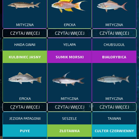
MITYCZNA
EPICKA
MITYCZNA
CZYTAJ WIĘCEJ
CZYTAJ WIĘCEJ
CZYTAJ WIĘCEJ
HAIDA GWAII
YELAPA
CHUBSUGUŁ
KULBINIEC JASNY
SUMIK MORSKI
BIAŁORYBICA
EPICKA
MITYCZNA
MITYCZNA
CZYTAJ WIĘCEJ
CZYTAJ WIĘCEJ
CZYTAJ WIĘCEJ
JEZIORA PATAGONII
SESZELE
TAJWAN
PUYE
ZŁOTAWKA
CULTER CZERWIENNY