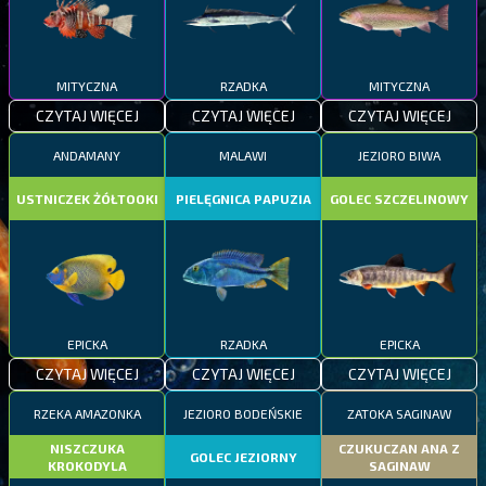
MITYCZNA
RZADKA
MITYCZNA
CZYTAJ WIĘCEJ
CZYTAJ WIĘCEJ
CZYTAJ WIĘCEJ
ANDAMANY
MALAWI
JEZIORO BIWA
USTNICZEK ŻÓŁTOOKI
PIELĘGNICA PAPUZIA
GOLEC SZCZELINOWY
EPICKA
RZADKA
EPICKA
CZYTAJ WIĘCEJ
CZYTAJ WIĘCEJ
CZYTAJ WIĘCEJ
RZEKA AMAZONKA
JEZIORO BODEŃSKIE
ZATOKA SAGINAW
NISZCZUKA
CZUKUCZAN ANA Z
GOLEC JEZIORNY
KROKODYLA
SAGINAW