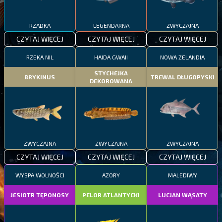
RZADKA
LEGENDARNA
ZWYCZAJNA
CZYTAJ WIĘCEJ
CZYTAJ WIĘCEJ
CZYTAJ WIĘCEJ
RZEKA NIL
HAIDA GWAII
NOWA ZELANDIA
STYCHEJKA
BRYKINUS
TREWAL DŁUGOPYSKI
DEKOROWANA
ZWYCZAJNA
ZWYCZAJNA
ZWYCZAJNA
CZYTAJ WIĘCEJ
CZYTAJ WIĘCEJ
CZYTAJ WIĘCEJ
WYSPA WOLNOŚCI
AZORY
MALEDIWY
JESIOTR TĘPONOSY
PELOR ATLANTYCKI
LUCJAN WĄSATY