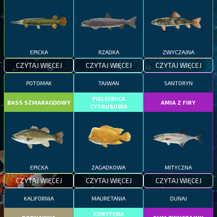
EPICKA
RZADKA
ZWYCZAJNA
CZYTAJ WIĘCEJ
CZYTAJ WIĘCEJ
CZYTAJ WIĘCEJ
POTOMAK
TAJWAN
SANTORYN
PIELĘGNICA
BASS SZMARAGDOWY
AMIA Z FIRY
CYTRUSOWA
EPICKA
ZAGADKOWA
MITYCZNA
CZYTAJ WIĘCEJ
CZYTAJ WIĘCEJ
CZYTAJ WIĘCEJ
KALIFORNIA
MAURETANIA
DUNAJ
KORYFENA