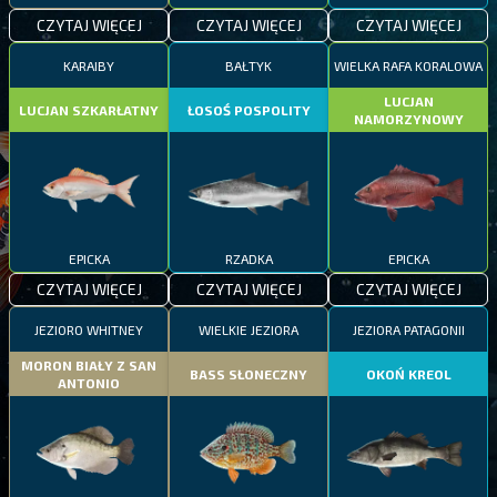
CZYTAJ WIĘCEJ
CZYTAJ WIĘCEJ
CZYTAJ WIĘCEJ
KARAIBY
BAŁTYK
WIELKA RAFA KORALOWA
LUCJAN
LUCJAN SZKARŁATNY
ŁOSOŚ POSPOLITY
NAMORZYNOWY
EPICKA
RZADKA
EPICKA
CZYTAJ WIĘCEJ
CZYTAJ WIĘCEJ
CZYTAJ WIĘCEJ
JEZIORO WHITNEY
WIELKIE JEZIORA
JEZIORA PATAGONII
MORON BIAŁY Z SAN
BASS SŁONECZNY
OKOŃ KREOL
ANTONIO