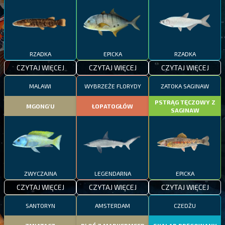
RZADKA
EPICKA
RZADKA
CZYTAJ WIĘCEJ
CZYTAJ WIĘCEJ
CZYTAJ WIĘCEJ
MALAWI
WYBRZEŻE FLORYDY
ZATOKA SAGINAW
PSTRĄG TĘCZOWY Z
MGONG'U
ŁOPATOGŁÓW
SAGINAW
ZWYCZAJNA
LEGENDARNA
EPICKA
CZYTAJ WIĘCEJ
CZYTAJ WIĘCEJ
CZYTAJ WIĘCEJ
SANTORYN
AMSTERDAM
CZEDŻU