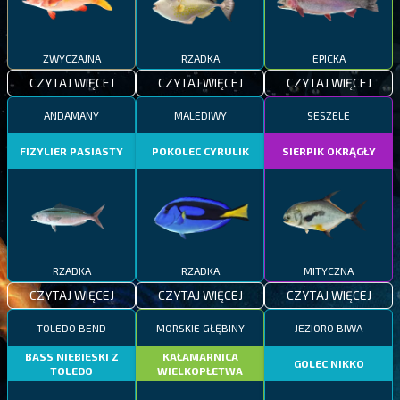
ZWYCZAJNA
RZADKA
EPICKA
CZYTAJ WIĘCEJ
CZYTAJ WIĘCEJ
CZYTAJ WIĘCEJ
ANDAMANY
MALEDIWY
SESZELE
FIZYLIER PASIASTY
POKOLEC CYRULIK
SIERPIK OKRĄGŁY
RZADKA
RZADKA
MITYCZNA
CZYTAJ WIĘCEJ
CZYTAJ WIĘCEJ
CZYTAJ WIĘCEJ
TOLEDO BEND
MORSKIE GŁĘBINY
JEZIORO BIWA
BASS NIEBIESKI Z
KAŁAMARNICA
GOLEC NIKKO
TOLEDO
WIELKOPŁETWA