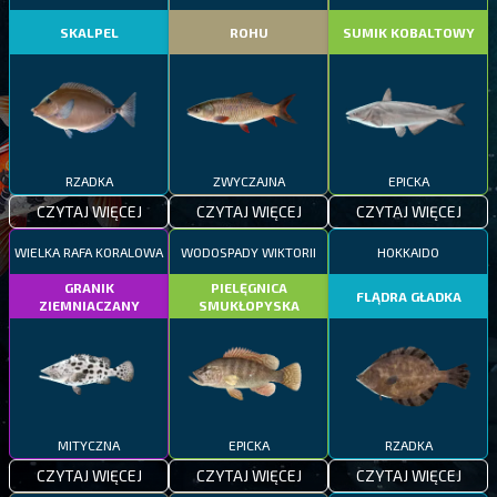
SKALPEL
ROHU
SUMIK KOBALTOWY
RZADKA
ZWYCZAJNA
EPICKA
CZYTAJ WIĘCEJ
CZYTAJ WIĘCEJ
CZYTAJ WIĘCEJ
WIELKA RAFA KORALOWA
WODOSPADY WIKTORII
HOKKAIDO
GRANIK
PIELĘGNICA
FLĄDRA GŁADKA
ZIEMNIACZANY
SMUKŁOPYSKA
MITYCZNA
EPICKA
RZADKA
CZYTAJ WIĘCEJ
CZYTAJ WIĘCEJ
CZYTAJ WIĘCEJ