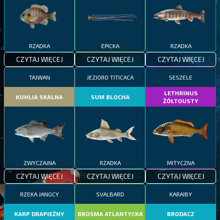
RZADKA
EPICKA
RZADKA
CZYTAJ WIĘCEJ
CZYTAJ WIĘCEJ
CZYTAJ WIĘCEJ
TAJWAN
JEZIORO TITICACA
SESZELE
LETHRINUS
KUHLIA SKALNA
SUM BLOCHA
ŻÓŁTOUSTY
ZWYCZAJNA
RZADKA
MITYCZNA
CZYTAJ WIĘCEJ
CZYTAJ WIĘCEJ
CZYTAJ WIĘCEJ
RZEKA JANGCY
SVALBARD
KARAIBY
KARP DRAPIEŻNY
BROSMA ATLANTYCKA
BRODACZ