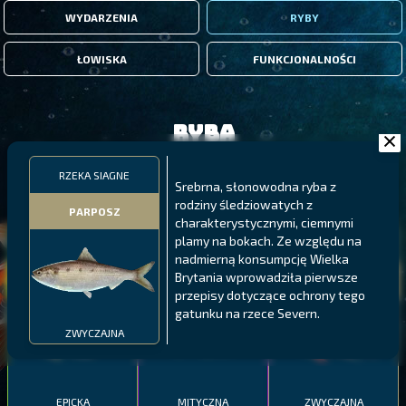
WYDARZENIA
RYBY
ŁOWISKA
FUNKCJONALNOŚCI
Ryba
RZEKA SIAGNE
FILTRY
Srebrna, słonowodna ryba z
rodziny śledziowatych z
PARPOSZ
charakterystycznymi, ciemnymi
plamy na bokach. Ze względu na
MALAWI
PÓŁNOCNE FIORDY
WYSPY GALAPAGOS
nadmierną konsumpcję Wielka
BODIAN
Brytania wprowadziła pierwsze
PYSZCZAK ZACHODNI
LING
MEKSYKAŃSKI
przepisy dotyczące ochrony tego
gatunku na rzece Severn.
ZWYCZAJNA
EPICKA
MITYCZNA
ZWYCZAJNA