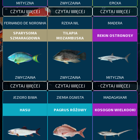
MITYCZNA
ZWYCZAJNA
EPICKA
CZYTAJ WIĘCEJ
CZYTAJ WIĘCEJ
CZYTAJ WIĘCEJ
FERNANDO DE NORONHA
RZEKA NIL
MADERA
SPARYSOMA
TILAPIA
REKIN OSTRONOSY
SZMARAGDOWA
MOZAMBIJSKA
ZWYCZAJNA
ZWYCZAJNA
MITYCZNA
CZYTAJ WIĘCEJ
CZYTAJ WIĘCEJ
CZYTAJ WIĘCEJ
JEZIORO BIWA
ZIEMIA OGNISTA
MADAGASKAR
HASU
PAGRUS RÓŻOWY
KOSOGON WIELKOOKI