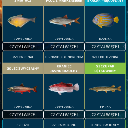
ZMIATACZ
PŁOĆ Z MARKERMEER
SKALAR PRĘGOWANY
ZWYCZAJNA
ZWYCZAJNA
RZADKA
CZYTAJ WIĘCEJ
CZYTAJ WIĘCEJ
CZYTAJ WIĘCEJ
RZEKA KENAI
FERNANDO DE NORONHA
WIELKIE JEZIORA
GRANIEC
SZCZUPAK
GOLEC ZWYCZAJNY
JASNOBRZUCHY
CĘTKOWANY
ZWYCZAJNA
ZWYCZAJNA
EPICKA
CZYTAJ WIĘCEJ
CZYTAJ WIĘCEJ
CZYTAJ WIĘCEJ
CZEDŻU
RZEKA MEKONG
JEZIORO WHITNEY