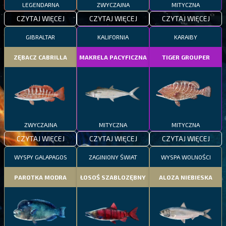
LEGENDARNA
ZWYCZAJNA
MITYCZNA
CZYTAJ WIĘCEJ
CZYTAJ WIĘCEJ
CZYTAJ WIĘCEJ
GIBRALTAR
KALIFORNIA
KARAIBY
ZĘBACZ CABRILLA
MAKRELA PACYFICZNA
TIGER GROUPER
ZWYCZAJNA
MITYCZNA
MITYCZNA
CZYTAJ WIĘCEJ
CZYTAJ WIĘCEJ
CZYTAJ WIĘCEJ
WYSPY GALAPAGOS
ZAGINIONY ŚWIAT
WYSPA WOLNOŚCI
PAROTKA MODRA
ŁOSOŚ SZABLOZĘBNY
ALOZA NIEBIESKA