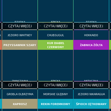
RZADKA
EPICKA
RZADKA
CZYTAJ WIĘCEJ
CZYTAJ WIĘCEJ
CZYTAJ WIĘCEJ
A
JEZIORO WHITNEY
CHUBSUGUŁ
HOKKAIDO
KUR DIABEŁ
PRZYSSAWNIK SZARY
ŻABNICA ŻÓŁTA
CZERWONY
ZWYCZAJNA
EPICKA
MITYCZNA
CZYTAJ WIĘCEJ
CZYTAJ WIĘCEJ
CZYTAJ WIĘCEJ
GROBLA OLBRZYMA
MORSKIE GŁĘBINY
JEZIORO NIKARAGUA
KAPROSZ
REKIN FOREMKOWY
ŚPIOCH CĘTKOWANY