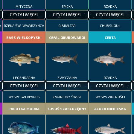
MITYCZNA
EPICKA
RZADKA
CZYTAJ WIĘCEJ
CZYTAJ WIĘCEJ
CZYTAJ WIĘCEJ
A
RZEKA ŚW. WAWRZYŃCA
GIBRALTAR
CHUBSUGUŁ
BASS WIELKOPYSKI
CEFAL GRUBOWARGI
CERTA
LEGENDARNA
ZWYCZAJNA
RZADKA
CZYTAJ WIĘCEJ
CZYTAJ WIĘCEJ
CZYTAJ WIĘCEJ
WYSPY GALAPAGOS
ZAGINIONY ŚWIAT
WYSPA WOLNOŚCI
PAROTKA MODRA
ŁOSOŚ SZABLOZĘBNY
ALOZA NIEBIESKA