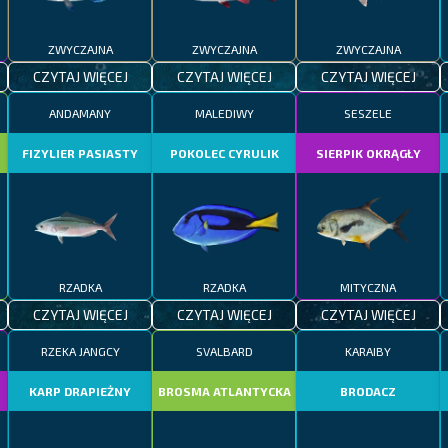
ZWYCZAJNA
ZWYCZAJNA
ZWYCZAJNA
CZYTAJ WIĘCEJ
CZYTAJ WIĘCEJ
CZYTAJ WIĘCEJ
ANDAMANY
MALEDIWY
SESZELE
FIZYLIER PASIASTY
POKOLEC CYRULIK
SIERPIK OKRĄGŁY
RZADKA
RZADKA
MITYCZNA
CZYTAJ WIĘCEJ
CZYTAJ WIĘCEJ
CZYTAJ WIĘCEJ
RZEKA JANGCY
SVALBARD
KARAIBY
KARP DRAPIEŻNY
BROSMA ATLANTYCKA
BRODACZ