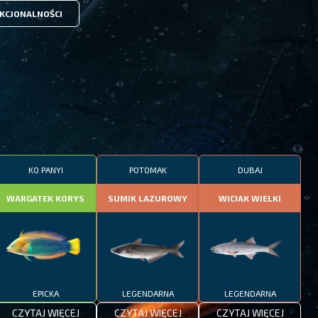
KCJONALNOŚCI
KO PANYI
POTOMAK
DUBAJ
WARGATEK KORYS
SUMIK LAZUROWY
WICIAK WIELKI
EPICKA
LEGENDARNA
LEGENDARNA
CZYTAJ WIĘCEJ
CZYTAJ WIĘCEJ
CZYTAJ WIĘCEJ