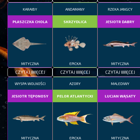
KARAIBY
ANDAMANY
RZEKA JANGCY
PŁASZCZKA CHOLA
SKRZYDLICA
JESIOTR DABRY
MITYCZNA
EPICKA
MITYCZNA
CZYTAJ WIĘCEJ
CZYTAJ WIĘCEJ
CZYTAJ WIĘCEJ
WYSPA WOLNOŚCI
AZORY
MALEDIWY
JESIOTR TĘPONOSY
PELOR ATLANTYCKI
LUCJAN WĄSATY
MITYCZNA
EPICKA
MITYCZNA