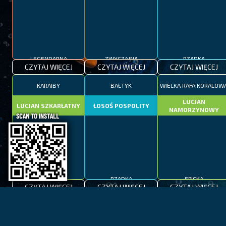
LEGENDARNA
ZWYCZAJNA
RZADKA
CZYTAJ WIĘCEJ
CZYTAJ WIĘCEJ
CZYTAJ WIĘCEJ
KARAIBY
BAŁTYK
WIELKA RAFA KORALOW
LUCJAN
LUCJAN SZKARŁATNY
ŁOSOŚ POSPOLITY
NAMORZYNOWY
EPICKA
RZADKA
EPICKA
CZYTAJ WIĘCEJ
CZYTAJ WIĘCEJ
CZYTAJ WIĘCEJ
ZATOKA OGNI
TAHOE
KAPSZTAD
KOSTER
MAKRELA
NERKA CZERWONA