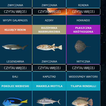
ZWYCZAJNA
ZWYCZAJNA
RZADKA
CZYTAJ WIĘCEJ
CZYTAJ WIĘCEJ
CZYTAJ WIĘCEJ
WYSPY GALAPAGOS
AZORY
HOKKAIDO
ROZDYMKA
PŁASZCZKA
KŁUJĄCY REKIN
MARMURKOWA
KRÓTKOGONA
LEGENDARNA
ZWYCZAJNA
MITYCZNA
CZYTAJ WIĘCEJ
CZYTAJ WIĘCEJ
CZYTAJ WIĘCEJ
BALI
KAPSZTAD
WODOSPADY WIKTORII
POKOLEC NIEBIESKI
MAKRELA MOTYLA
TILAPIA RENDALLI