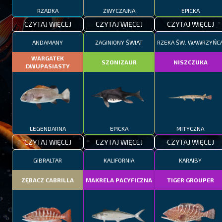
RZADKA
ZWYCZAJNA
EPICKA
CZYTAJ WIĘCEJ
CZYTAJ WIĘCEJ
CZYTAJ WIĘCEJ
ANDAMANY
ZAGINIONY ŚWIAT
RZEKA ŚW. WAWRZYŃC
WARGATEK
SZONIZAUR
NISZCZUKA
DWUPASIASTY
LEGENDARNA
EPICKA
MITYCZNA
CZYTAJ WIĘCEJ
CZYTAJ WIĘCEJ
CZYTAJ WIĘCEJ
GIBRALTAR
KALIFORNIA
KARAIBY
ZĘBACZ CABRILLA
MAKRELA PACYFICZNA
TIGER GROUPER