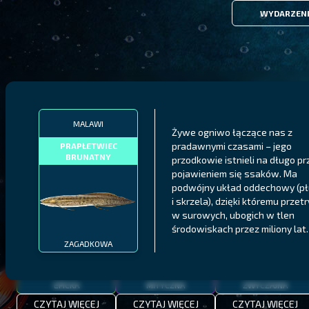
WYDARZEN
FILTRY
MALAWI
Żywe ogniwo łączące nas z
pradawnymi czasami – jego
PRAPŁETWIEC
BRUNATNY
przodkowie istnieli na długo pr
MALAWI
PÓŁNOCNE FIORDY
WYSPY GALAPAGOS
pojawieniem się ssaków. Ma
podwójny układ oddechowy (p
BODIAN
PYSZCZAK ZACHODNI
LING
MEKSYKAŃSKI
i skrzela), dzięki któremu przet
w surowych, ubogich w tlen
środowiskach przez miliony lat.
ZAGADKOWA
EPICKA
MITYCZNA
ZWYCZAJNA
CZYTAJ WIĘCEJ
CZYTAJ WIĘCEJ
CZYTAJ WIĘCEJ