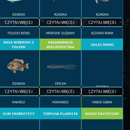
RZADKA
RZADKA
RZADKA
CZYTAJ WIĘCEJ
CZYTAJ WIĘCEJ
CZYTAJ WIĘCEJ
TOLEDO BEND
MORSKIE GŁĘBINY
JEZIORO BIWA
BASS NIEBIESKI Z
KAŁAMARNICA
GOLEC NIKKO
TOLEDO
WIELKOPŁETWA
RZADKA
EPICKA
RZADKA
CZYTAJ WIĘCEJ
CZYTAJ WIĘCEJ
CZYTAJ WIĘCEJ
KAKADU
HOKKAIDO
HAIDA GWAII
SUM SREBRZYSTY
TERPUGA PLAMISTA
DORSZ PACYFICZNY