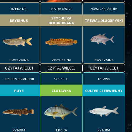
RZEKA NIL
HAIDA GWAII
NOWA ZELANDIA
STYCHEJKA
BRYKINUS
TREWAL DŁUGOPYSKI
DEKOROWANA
ZWYCZAJNA
ZWYCZAJNA
ZWYCZAJNA
CZYTAJ WIĘCEJ
CZYTAJ WIĘCEJ
CZYTAJ WIĘCEJ
JEZIORA PATAGONII
SESZELE
TAJWAN
PUYE
ZŁOTAWKA
CULTER CZERWIENNY
RZADKA
EPICKA
RZADKA