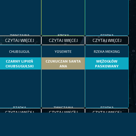
ZWYCZAJNA
EPICKA
RZADKA
CZYTAJ WIĘCEJ
CZYTAJ WIĘCEJ
CZYTAJ WIĘCEJ
CHUBSUGUŁ
YOSEMITE
RZEKA MEKONG
CZARNY LIPIEŃ
CZUKUCZAN SANTA
WĘŻOGŁÓW
CHUBSUGUŁSKI
ANA
PASKOWANY
RZADKA
ZWYCZAJNA
RZADKA
CZYTAJ WIĘCEJ
CZYTAJ WIĘCEJ
CZYTAJ WIĘCEJ
CZEDŻU
MORZE ŚRÓDZIEMNE
JEZIORA PATAGONII
OGNICA
MARLIN
PSTRĄG PATAGOŃSKI