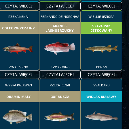
CZYTAJ WIĘCEJ
CZYTAJ WIĘCEJ
CZYTAJ WIĘCEJ
RZEKA KENAI
FERNANDO DE NORONHA
WIELKIE JEZIORA
GRANIEC
SZCZUPAK
GOLEC ZWYCZAJNY
JASNOBRZUCHY
CĘTKOWANY
ZWYCZAJNA
ZWYCZAJNA
EPICKA
CZYTAJ WIĘCEJ
CZYTAJ WIĘCEJ
CZYTAJ WIĘCEJ
WYSPA PALAWAN
RZEKA KENAI
SVALBARD
ORAMIN MAŁY
GORBUSZA
WIDLAK BIAŁAWY