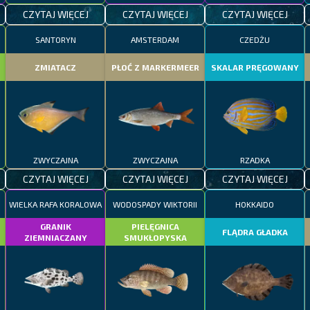
CZYTAJ WIĘCEJ
CZYTAJ WIĘCEJ
CZYTAJ WIĘCEJ
SANTORYN
AMSTERDAM
CZEDŻU
ZMIATACZ
PŁOĆ Z MARKERMEER
SKALAR PRĘGOWANY
ZWYCZAJNA
ZWYCZAJNA
RZADKA
CZYTAJ WIĘCEJ
CZYTAJ WIĘCEJ
CZYTAJ WIĘCEJ
WIELKA RAFA KORALOWA
WODOSPADY WIKTORII
HOKKAIDO
GRANIK
PIELĘGNICA
FLĄDRA GŁADKA
ZIEMNIACZANY
SMUKŁOPYSKA