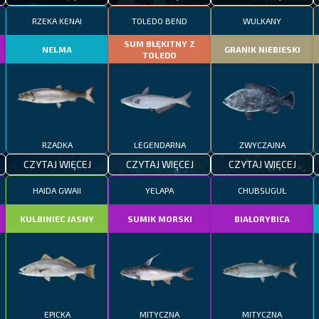
RZEKA KENAI
TOLEDO BEND
WULKANY
SUM BŁĘKITNY Z
NELMA
GRANIK NIEBIESKI
TOLEDO
RZADKA
LEGENDARNA
ZWYCZAJNA
CZYTAJ WIĘCEJ
CZYTAJ WIĘCEJ
CZYTAJ WIĘCEJ
HAIDA GWAII
YELAPA
CHUBSUGUŁ
KULBINIEC JASNY
SUMIK MORSKI
BIAŁORYBICA
EPICKA
MITYCZNA
MITYCZNA