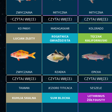
ZWYCZAJNA
MITYCZNA
MITYCZNA
CZYTAJ WIĘCEJ
CZYTAJ WIĘCEJ
CZYTAJ WIĘCEJ
KO PANYI
MADAGASKAR
KOLORADO
ROGATNICA
TĘCZAK
LUCJAN ZŁOTY
GWIAŹDZISTA
KALIFORNIJSKI
ZWYCZAJNA
RZADKA
EPICKA
CZYTAJ WIĘCEJ
CZYTAJ WIĘCEJ
CZYTAJ WIĘCEJ
TAJWAN
JEZIORO TITICACA
SESZELE
LETHRINUS
KUHLIA SKALNA
SUM BLOCHA
ŻÓŁTOUSTY