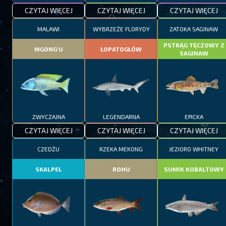
CZYTAJ WIĘCEJ
CZYTAJ WIĘCEJ
CZYTAJ WIĘCEJ
MALAWI
WYBRZEŻE FLORYDY
ZATOKA SAGINAW
PSTRĄG TĘCZOWY Z
MGONG'U
ŁOPATOGŁÓW
SAGINAW
ZWYCZAJNA
LEGENDARNA
EPICKA
CZYTAJ WIĘCEJ
CZYTAJ WIĘCEJ
CZYTAJ WIĘCEJ
CZEDŻU
RZEKA MEKONG
JEZIORO WHITNEY
SKALPEL
ROHU
SUMIK KOBALTOWY