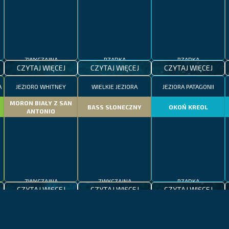
ZWYCZAJNA
RZADKA
RZADKA
CZYTAJ WIĘCEJ
CZYTAJ WIĘCEJ
CZYTAJ WIĘCEJ
A
JEZIORO WHITNEY
WIELKIE JEZIORA
JEZIORA PATAGONII
MORON BIAŁY Z SAN
BASS SŁONECZNY
OKOŃ KREOL
ANTONIO
ZWYCZAJNA
ZWYCZAJNA
RZADKA
CZYTAJ WIĘCEJ
CZYTAJ WIĘCEJ
CZYTAJ WIĘCEJ
KALIFORNIA
JEZIORO BODEŃSKIE
MADERA
UMBRYNA
KLEŃ BODEŃSKI
REKIN WIELORYBI