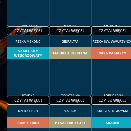
ZWYCZAJNA
RZADKA
MITYCZNA
CZYTAJ WIĘCEJ
CZYTAJ WIĘCEJ
CZYTAJ WIĘCEJ
RZEKA MEKONG
GIBRALTAR
RZEKA ŚW. WAWRZYŃC
SZARY SUM
MAKRELA BŁĘKITNA
BASS PASIASTY
WĘGORZOWATY
RZADKA
ZWYCZAJNA
LEGENDARNA
CZYTAJ WIĘCEJ
CZYTAJ WIĘCEJ
CZYTAJ WIĘCEJ
RZEKA EBRO
MALAWI
GROBLA OLBRZYMA
SUM Z EBRO
PYSZCZAK ZŁOTY
SKABER