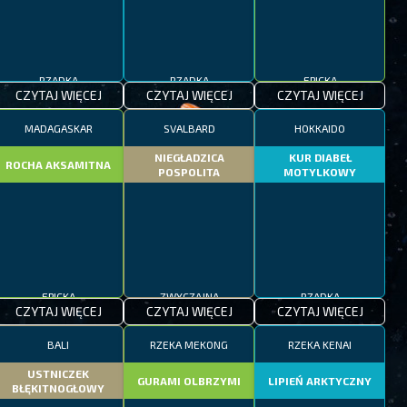
RZADKA
RZADKA
EPICKA
CZYTAJ WIĘCEJ
CZYTAJ WIĘCEJ
CZYTAJ WIĘCEJ
MADAGASKAR
SVALBARD
HOKKAIDO
NIEGŁADZICA
KUR DIABEŁ
ROCHA AKSAMITNA
POSPOLITA
MOTYLKOWY
EPICKA
ZWYCZAJNA
RZADKA
CZYTAJ WIĘCEJ
CZYTAJ WIĘCEJ
CZYTAJ WIĘCEJ
BALI
RZEKA MEKONG
RZEKA KENAI
USTNICZEK
GURAMI OLBRZYMI
LIPIEŃ ARKTYCZNY
BŁĘKITNOGŁOWY