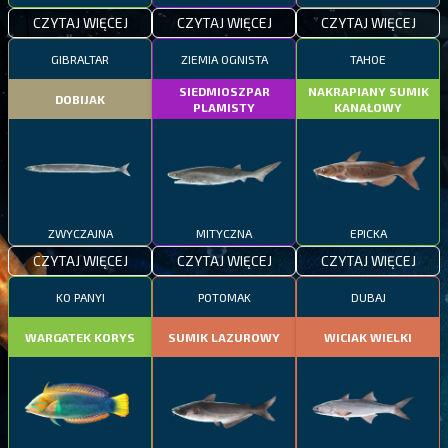
CZYTAJ WIĘCEJ
CZYTAJ WIĘCEJ
CZYTAJ WIĘCEJ
GIBRALTAR
ZIEMIA OGNISTA
TAHOE
SIEDMIOSZPAR
NAKRAPIANY SUMIK
DOBIJAK
PLAMISTY
KANAŁOWY
ZWYCZAJNA
MITYCZNA
EPICKA
CZYTAJ WIĘCEJ
CZYTAJ WIĘCEJ
CZYTAJ WIĘCEJ
KO PANYI
POTOMAK
DUBAJ
WARGATEK KORYS
SUMIK LAZUROWY
WICIAK WIELKI