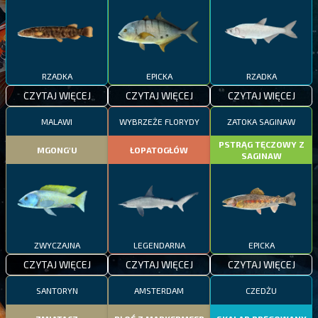
RZADKA
EPICKA
RZADKA
CZYTAJ WIĘCEJ
CZYTAJ WIĘCEJ
CZYTAJ WIĘCEJ
MALAWI
WYBRZEŻE FLORYDY
ZATOKA SAGINAW
PSTRĄG TĘCZOWY Z
MGONG'U
ŁOPATOGŁÓW
SAGINAW
ZWYCZAJNA
LEGENDARNA
EPICKA
CZYTAJ WIĘCEJ
CZYTAJ WIĘCEJ
CZYTAJ WIĘCEJ
SANTORYN
AMSTERDAM
CZEDŻU