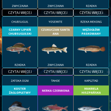
ZWYCZAJNA
ZWYCZAJNA
RZADKA
CZYTAJ WIĘCEJ
CZYTAJ WIĘCEJ
CZYTAJ WIĘCEJ
CHUBSUGUŁ
YOSEMITE
RZEKA MEKONG
CZARNY LIPIEŃ
CZUKUCZAN SANTA
WĘŻOGŁÓW
CHUBSUGUŁSKI
ANA
PASKOWANY
RZADKA
ZWYCZAJNA
RZADKA
CZYTAJ WIĘCEJ
CZYTAJ WIĘCEJ
CZYTAJ WIĘCEJ
ZATOKA OGNI
TAHOE
KAPSZTAD
KOSTER
MAKRELA
NERKA CZERWONA
ŻAGLOPŁETWY
HISZPAŃSKA