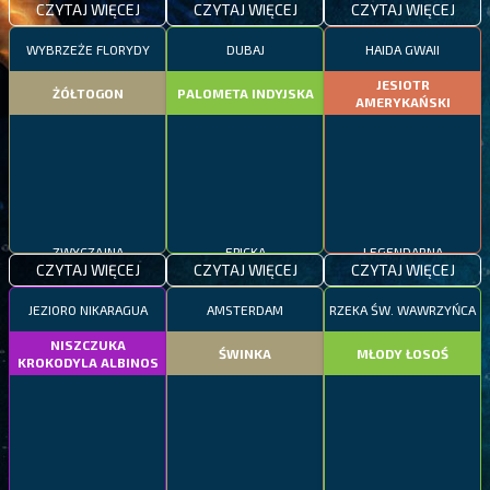
CZYTAJ WIĘCEJ
CZYTAJ WIĘCEJ
CZYTAJ WIĘCEJ
WYBRZEŻE FLORYDY
DUBAJ
HAIDA GWAII
JESIOTR
ŻÓŁTOGON
PALOMETA INDYJSKA
AMERYKAŃSKI
ZWYCZAJNA
EPICKA
LEGENDARNA
CZYTAJ WIĘCEJ
CZYTAJ WIĘCEJ
CZYTAJ WIĘCEJ
JEZIORO NIKARAGUA
AMSTERDAM
RZEKA ŚW. WAWRZYŃCA
NISZCZUKA
ŚWINKA
MŁODY ŁOSOŚ
KROKODYLA ALBINOS