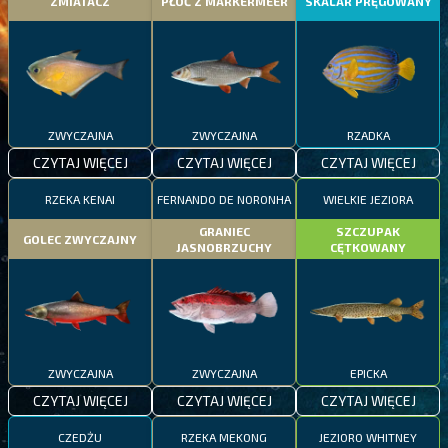
ZMIATACZ
PŁOĆ Z MARKERMEER
SKALAR PRĘGOWANY
ZWYCZAJNA
ZWYCZAJNA
RZADKA
CZYTAJ WIĘCEJ
CZYTAJ WIĘCEJ
CZYTAJ WIĘCEJ
RZEKA KENAI
FERNANDO DE NORONHA
WIELKIE JEZIORA
GRANIEC
SZCZUPAK
GOLEC ZWYCZAJNY
JASNOBRZUCHY
CĘTKOWANY
ZWYCZAJNA
ZWYCZAJNA
EPICKA
CZYTAJ WIĘCEJ
CZYTAJ WIĘCEJ
CZYTAJ WIĘCEJ
CZEDŻU
RZEKA MEKONG
JEZIORO WHITNEY