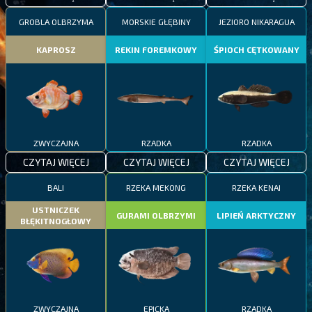
GROBLA OLBRZYMA
MORSKIE GŁĘBINY
JEZIORO NIKARAGUA
KAPROSZ
REKIN FOREMKOWY
ŚPIOCH CĘTKOWANY
ZWYCZAJNA
RZADKA
RZADKA
CZYTAJ WIĘCEJ
CZYTAJ WIĘCEJ
CZYTAJ WIĘCEJ
BALI
RZEKA MEKONG
RZEKA KENAI
USTNICZEK
GURAMI OLBRZYMI
LIPIEŃ ARKTYCZNY
BŁĘKITNOGŁOWY
ZWYCZAJNA
EPICKA
RZADKA