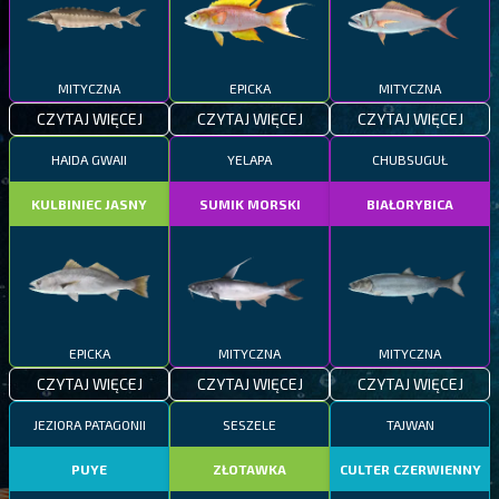
MITYCZNA
EPICKA
MITYCZNA
CZYTAJ WIĘCEJ
CZYTAJ WIĘCEJ
CZYTAJ WIĘCEJ
HAIDA GWAII
YELAPA
CHUBSUGUŁ
KULBINIEC JASNY
SUMIK MORSKI
BIAŁORYBICA
EPICKA
MITYCZNA
MITYCZNA
CZYTAJ WIĘCEJ
CZYTAJ WIĘCEJ
CZYTAJ WIĘCEJ
JEZIORA PATAGONII
SESZELE
TAJWAN
PUYE
ZŁOTAWKA
CULTER CZERWIENNY