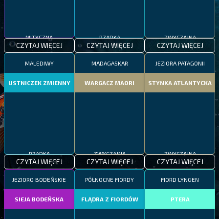
MITYCZNA
RZADKA
ZWYCZAJNA
CZYTAJ WIĘCEJ
CZYTAJ WIĘCEJ
CZYTAJ WIĘCEJ
MALEDIWY
MADAGASKAR
JEZIORA PATAGONII
USTNICZEK ZMIENNY
WARGACZ MAORI
STYNKA ATLANTYCKA
RZADKA
ZWYCZAJNA
ZWYCZAJNA
CZYTAJ WIĘCEJ
CZYTAJ WIĘCEJ
CZYTAJ WIĘCEJ
JEZIORO BODEŃSKIE
PÓŁNOCNE FIORDY
FIORD LYNGEN
SIEJA BODEŃSKA
FLĄDRA Z FIORDÓW
PTERA