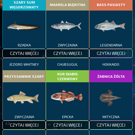
SZARY SUM
MAKRELA BŁĘKITNA
BASS PASIASTY
WĘGORZOWATY
RZADKA
ZWYCZAJNA
LEGENDARNA
CZYTAJ WIĘCEJ
CZYTAJ WIĘCEJ
CZYTAJ WIĘCEJ
JEZIORO WHITNEY
CHUBSUGUŁ
HOKKAIDO
KUR DIABEŁ
PRZYSSAWNIK SZARY
ŻABNICA ŻÓŁTA
CZERWONY
ZWYCZAJNA
EPICKA
MITYCZNA
CZYTAJ WIĘCEJ
CZYTAJ WIĘCEJ
CZYTAJ WIĘCEJ