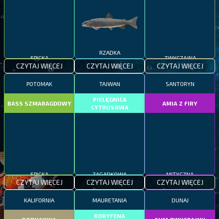
EPICKA
RZADKA
ZWYCZAJNA
CZYTAJ WIĘCEJ
CZYTAJ WIĘCEJ
CZYTAJ WIĘCEJ
POTOMAK
TAJWAN
SANTORYN
PIELĘGNICA
BASS SZMARAGDOWY
AMIA Z FIRY
CYTRUSOWA
EPICKA
ZAGADKOWA
MITYCZNA
CZYTAJ WIĘCEJ
CZYTAJ WIĘCEJ
CZYTAJ WIĘCEJ
KALIFORNIA
MAURETANIA
DUNAJ
KORYFENA