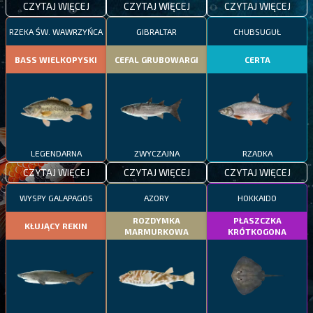
CZYTAJ WIĘCEJ
CZYTAJ WIĘCEJ
CZYTAJ WIĘCEJ
RZEKA ŚW. WAWRZYŃCA
GIBRALTAR
CHUBSUGUŁ
BASS WIELKOPYSKI
CEFAL GRUBOWARGI
CERTA
LEGENDARNA
ZWYCZAJNA
RZADKA
CZYTAJ WIĘCEJ
CZYTAJ WIĘCEJ
CZYTAJ WIĘCEJ
WYSPY GALAPAGOS
AZORY
HOKKAIDO
ROZDYMKA
PŁASZCZKA
KŁUJĄCY REKIN
MARMURKOWA
KRÓTKOGONA