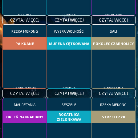
RZADKA
RZADKA
MITYCZNA
CZYTAJ WIĘCEJ
CZYTAJ WIĘCEJ
CZYTAJ WIĘCEJ
RZEKA MEKONG
WYSPA WOLNOŚCI
BALI
PA KUANE
MURENA CĘTKOWANA
POKOLEC CZARNOLICY
LEGENDARNA
RZADKA
ZWYCZAJNA
CZYTAJ WIĘCEJ
CZYTAJ WIĘCEJ
CZYTAJ WIĘCEJ
MAURETANIA
SESZELE
RZEKA MEKONG
ROGATNICA
ORLEŃ NAKRAPIANY
STRZELCZYK
ZIELONKAWA