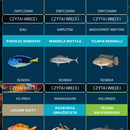
ZWYCZAJNA
ZWYCZAJNA
ZWYCZAJNA
CZYTAJ WIĘCEJ
CZYTAJ WIĘCEJ
CZYTAJ WIĘCEJ
BALI
KAPSZTAD
WODOSPADY WIKTORII
POKOLEC NIEBIESKI
MAKRELA MOTYLA
TILAPIA RENDALLI
RZADKA
RZADKA
RZADKA
CZYTAJ WIĘCEJ
CZYTAJ WIĘCEJ
CZYTAJ WIĘCEJ
KO PANYI
MADAGASKAR
KOLORADO
ROGATNICA
TĘCZAK
LUCJAN ZŁOTY
GWIAŹDZISTA
KALIFORNIJSKI