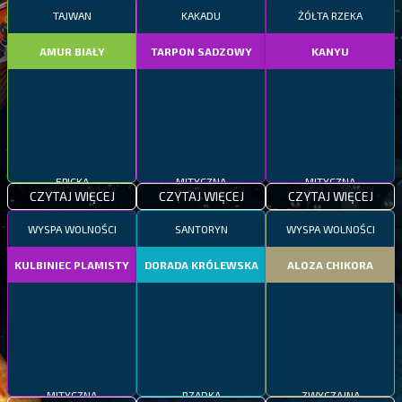
TAJWAN
KAKADU
ŻÓŁTA RZEKA
AMUR BIAŁY
TARPON SADZOWY
KANYU
EPICKA
MITYCZNA
MITYCZNA
CZYTAJ WIĘCEJ
CZYTAJ WIĘCEJ
CZYTAJ WIĘCEJ
WYSPA WOLNOŚCI
SANTORYN
WYSPA WOLNOŚCI
KULBINIEC PLAMISTY
DORADA KRÓLEWSKA
ALOZA CHIKORA
MITYCZNA
RZADKA
ZWYCZAJNA