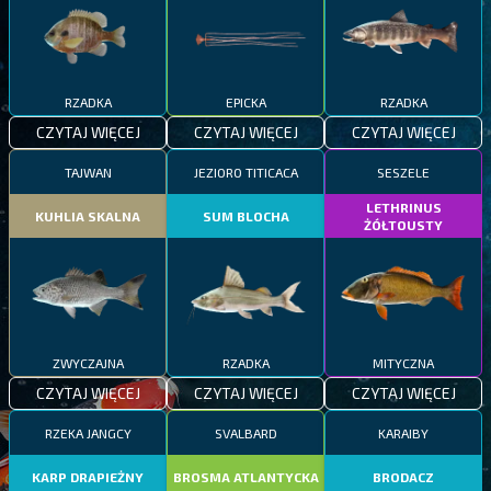
RZADKA
EPICKA
RZADKA
CZYTAJ WIĘCEJ
CZYTAJ WIĘCEJ
CZYTAJ WIĘCEJ
TAJWAN
JEZIORO TITICACA
SESZELE
LETHRINUS
KUHLIA SKALNA
SUM BLOCHA
ŻÓŁTOUSTY
ZWYCZAJNA
RZADKA
MITYCZNA
CZYTAJ WIĘCEJ
CZYTAJ WIĘCEJ
CZYTAJ WIĘCEJ
RZEKA JANGCY
SVALBARD
KARAIBY
KARP DRAPIEŻNY
BROSMA ATLANTYCKA
BRODACZ