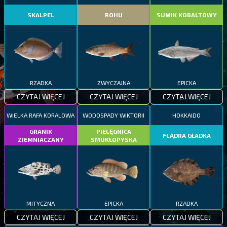
SKALPEL
ROHU
SUMIK KOBALTOWY
RZADKA
ZWYCZAJNA
EPICKA
CZYTAJ WIĘCEJ
CZYTAJ WIĘCEJ
CZYTAJ WIĘCEJ
WIELKA RAFA KORALOWA
WODOSPADY WIKTORII
HOKKAIDO
GRANIK
PIELĘGNICA
FLĄDRA GŁADKA
ZIEMNIACZANY
SMUKŁOPYSKA
MITYCZNA
EPICKA
RZADKA
CZYTAJ WIĘCEJ
CZYTAJ WIĘCEJ
CZYTAJ WIĘCEJ