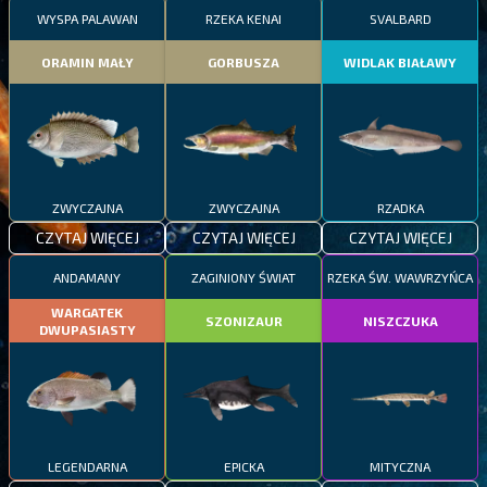
WYSPA PALAWAN
RZEKA KENAI
SVALBARD
ORAMIN MAŁY
GORBUSZA
WIDLAK BIAŁAWY
ZWYCZAJNA
ZWYCZAJNA
RZADKA
CZYTAJ WIĘCEJ
CZYTAJ WIĘCEJ
CZYTAJ WIĘCEJ
ANDAMANY
ZAGINIONY ŚWIAT
RZEKA ŚW. WAWRZYŃCA
WARGATEK
SZONIZAUR
NISZCZUKA
DWUPASIASTY
LEGENDARNA
EPICKA
MITYCZNA