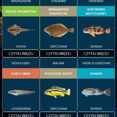
MADAGASKAR
SVALBARD
HOKKAIDO
NIEGŁADZICA
KUR DIABEŁ
ROCHA AKSAMITNA
POSPOLITA
MOTYLKOWY
EPICKA
ZWYCZAJNA
RZADKA
CZYTAJ WIĘCEJ
CZYTAJ WIĘCEJ
CZYTAJ WIĘCEJ
RZEKA EBRO
MALAWI
GROBLA OLBRZYMA
SUM Z EBRO
PYSZCZAK ZŁOTY
SKABER
LEGENDARNA
ZWYCZAJNA
RZADKA
CZYTAJ WIĘCEJ
CZYTAJ WIĘCEJ
CZYTAJ WIĘCEJ