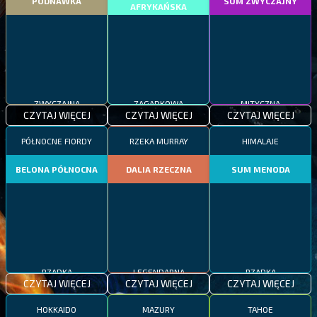
PODNAWKA
SUM ZWYCZAJNY
AFRYKAŃSKA
ZWYCZAJNA
ZAGADKOWA
MITYCZNA
CZYTAJ WIĘCEJ
CZYTAJ WIĘCEJ
CZYTAJ WIĘCEJ
PÓŁNOCNE FIORDY
RZEKA MURRAY
HIMALAJE
BELONA PÓŁNOCNA
DALIA RZECZNA
SUM MENODA
RZADKA
LEGENDARNA
RZADKA
CZYTAJ WIĘCEJ
CZYTAJ WIĘCEJ
CZYTAJ WIĘCEJ
HOKKAIDO
MAZURY
TAHOE