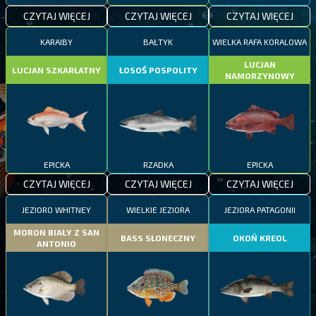
CZYTAJ WIĘCEJ
CZYTAJ WIĘCEJ
CZYTAJ WIĘCEJ
KARAIBY
BAŁTYK
WIELKA RAFA KORALOWA
LUCJAN
LUCJAN SZKARŁATNY
ŁOSOŚ POSPOLITY
NAMORZYNOWY
EPICKA
RZADKA
EPICKA
CZYTAJ WIĘCEJ
CZYTAJ WIĘCEJ
CZYTAJ WIĘCEJ
JEZIORO WHITNEY
WIELKIE JEZIORA
JEZIORA PATAGONII
MORON BIAŁY Z SAN
BASS SŁONECZNY
OKOŃ KREOL
ANTONIO