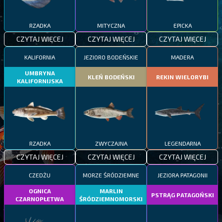
RZADKA
MITYCZNA
EPICKA
CZYTAJ WIĘCEJ
CZYTAJ WIĘCEJ
CZYTAJ WIĘCEJ
KALIFORNIA
JEZIORO BODEŃSKIE
MADERA
UMBRYNA
KLEŃ BODEŃSKI
REKIN WIELORYBI
KALIFORNIJSKA
RZADKA
ZWYCZAJNA
LEGENDARNA
CZYTAJ WIĘCEJ
CZYTAJ WIĘCEJ
CZYTAJ WIĘCEJ
CZEDŻU
MORZE ŚRÓDZIEMNE
JEZIORA PATAGONII
OGNICA
MARLIN
PSTRĄG PATAGOŃSKI
CZARNOPŁETWA
ŚRÓDZIEMNOMORSKI