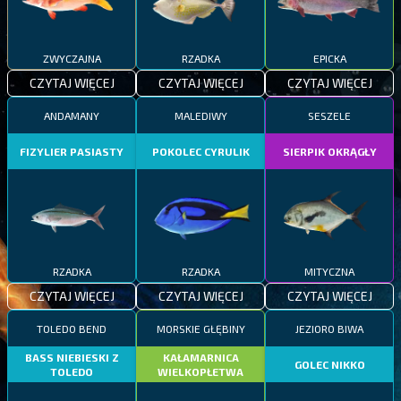
ZWYCZAJNA
RZADKA
EPICKA
CZYTAJ WIĘCEJ
CZYTAJ WIĘCEJ
CZYTAJ WIĘCEJ
ANDAMANY
MALEDIWY
SESZELE
FIZYLIER PASIASTY
POKOLEC CYRULIK
SIERPIK OKRĄGŁY
RZADKA
RZADKA
MITYCZNA
CZYTAJ WIĘCEJ
CZYTAJ WIĘCEJ
CZYTAJ WIĘCEJ
TOLEDO BEND
MORSKIE GŁĘBINY
JEZIORO BIWA
BASS NIEBIESKI Z
KAŁAMARNICA
GOLEC NIKKO
TOLEDO
WIELKOPŁETWA