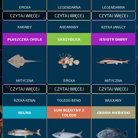
EPICKA
LEGENDARNA
LEGENDARNA
CZYTAJ WIĘCEJ
CZYTAJ WIĘCEJ
CZYTAJ WIĘCEJ
KARAIBY
ANDAMANY
RZEKA JANGCY
PŁASZCZKA CHOLA
SKRZYDLICA
JESIOTR DABRY
MITYCZNA
EPICKA
MITYCZNA
CZYTAJ WIĘCEJ
CZYTAJ WIĘCEJ
CZYTAJ WIĘCEJ
RZEKA KENAI
TOLEDO BEND
WULKANY
SUM BŁĘKITNY Z
NELMA
GRANIK NIEBIESKI
TOLEDO