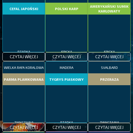
AMERYKAŃSKI SUMIK
CEFAL JAPOŃSKI
POLSKI KARP
KARŁOWATY
RZADKA
EPICKA
EPICKA
CZYTAJ WIĘCEJ
CZYTAJ WIĘCEJ
CZYTAJ WIĘCEJ
WIELKA RAFA KORALOWA
MADERA
SVALBARD
PARMA PLAMKOWANA
TYGRYS PIASKOWY
PRZERAZA
ZWYCZAJNA
RZADKA
ZWYCZAJNA
CZYTAJ WIĘCEJ
CZYTAJ WIĘCEJ
CZYTAJ WIĘCEJ