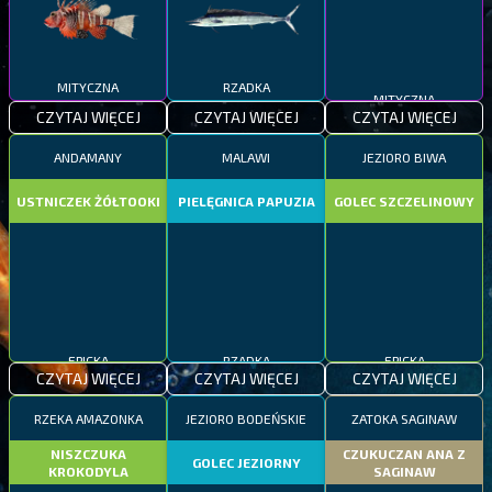
MITYCZNA
RZADKA
MITYCZNA
CZYTAJ WIĘCEJ
CZYTAJ WIĘCEJ
CZYTAJ WIĘCEJ
ANDAMANY
MALAWI
JEZIORO BIWA
USTNICZEK ŻÓŁTOOKI
PIELĘGNICA PAPUZIA
GOLEC SZCZELINOWY
EPICKA
RZADKA
EPICKA
CZYTAJ WIĘCEJ
CZYTAJ WIĘCEJ
CZYTAJ WIĘCEJ
RZEKA AMAZONKA
JEZIORO BODEŃSKIE
ZATOKA SAGINAW
NISZCZUKA
CZUKUCZAN ANA Z
GOLEC JEZIORNY
KROKODYLA
SAGINAW