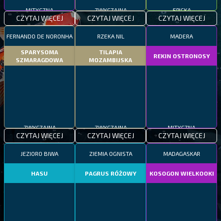
MITYCZNA
ZWYCZAJNA
EPICKA
CZYTAJ WIĘCEJ
CZYTAJ WIĘCEJ
CZYTAJ WIĘCEJ
FERNANDO DE NORONHA
RZEKA NIL
MADERA
SPARYSOMA
TILAPIA
REKIN OSTRONOSY
SZMARAGDOWA
MOZAMBIJSKA
ZWYCZAJNA
ZWYCZAJNA
MITYCZNA
CZYTAJ WIĘCEJ
CZYTAJ WIĘCEJ
CZYTAJ WIĘCEJ
JEZIORO BIWA
ZIEMIA OGNISTA
MADAGASKAR
HASU
PAGRUS RÓŻOWY
KOSOGON WIELKOOKI