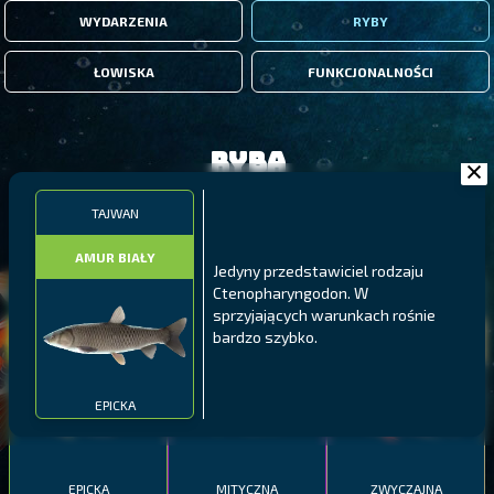
WYDARZENIA
RYBY
ŁOWISKA
FUNKCJONALNOŚCI
Ryba
TAJWAN
FILTRY
AMUR BIAŁY
Jedyny przedstawiciel rodzaju
Ctenopharyngodon. W
MALAWI
PÓŁNOCNE FIORDY
WYSPY GALAPAGOS
sprzyjających warunkach rośnie
BODIAN
bardzo szybko.
PYSZCZAK ZACHODNI
LING
MEKSYKAŃSKI
EPICKA
EPICKA
MITYCZNA
ZWYCZAJNA