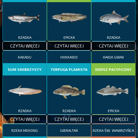
RZADKA
EPICKA
RZADKA
CZYTAJ WIĘCEJ
CZYTAJ WIĘCEJ
CZYTAJ WIĘCEJ
KAKADU
HOKKAIDO
HAIDA GWAII
SUM SREBRZYSTY
TERPUGA PLAMISTA
DORSZ PACYFICZNY
RZADKA
RZADKA
EPICKA
CZYTAJ WIĘCEJ
CZYTAJ WIĘCEJ
CZYTAJ WIĘCEJ
RZEKA MEKONG
GIBRALTAR
RZEKA ŚW. WAWRZYŃCA