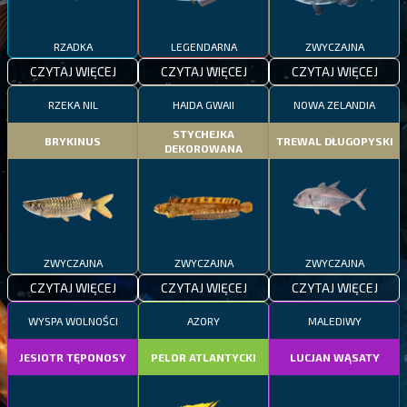
RZADKA
LEGENDARNA
ZWYCZAJNA
CZYTAJ WIĘCEJ
CZYTAJ WIĘCEJ
CZYTAJ WIĘCEJ
RZEKA NIL
HAIDA GWAII
NOWA ZELANDIA
STYCHEJKA
BRYKINUS
TREWAL DŁUGOPYSKI
DEKOROWANA
ZWYCZAJNA
ZWYCZAJNA
ZWYCZAJNA
CZYTAJ WIĘCEJ
CZYTAJ WIĘCEJ
CZYTAJ WIĘCEJ
WYSPA WOLNOŚCI
AZORY
MALEDIWY
JESIOTR TĘPONOSY
PELOR ATLANTYCKI
LUCJAN WĄSATY