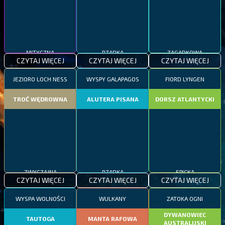
MITYCZNA
RZADKA
ZAGADKOWA
CZYTAJ WIĘCEJ
CZYTAJ WIĘCEJ
CZYTAJ WIĘCEJ
JEZIORO LOCH NESS
WYSPY GALAPAGOS
FIORD LYNGEN
TROĆ WĘDROWNA
ALUTERA PISANA
DORSZ ATLANTYCKI
ZWYCZAJNA
RZADKA
EPICKA
CZYTAJ WIĘCEJ
CZYTAJ WIĘCEJ
CZYTAJ WIĘCEJ
WYSPA WOLNOŚCI
WULKANY
ZATOKA OGNI
DYWANOWIEC
TAUTOGA
MANTA RAFOWA
AUSTRALIJSKI