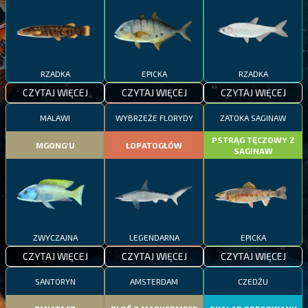
RZADKA
EPICKA
RZADKA
CZYTAJ WIĘCEJ
CZYTAJ WIĘCEJ
CZYTAJ WIĘCEJ
MALAWI
WYBRZEŻE FLORYDY
ZATOKA SAGINAW
PSTRĄG TĘCZOWY Z
MGONG'U
ŁOPATOGŁÓW
SAGINAW
ZWYCZAJNA
LEGENDARNA
EPICKA
CZYTAJ WIĘCEJ
CZYTAJ WIĘCEJ
CZYTAJ WIĘCEJ
SANTORYN
AMSTERDAM
CZEDŻU