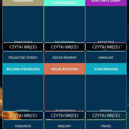
PODNAWKA
SUM ZWYCZAJNY
AFRYKAŃSKA
ZWYCZAJNA
ZAGADKOWA
MITYCZNA
CZYTAJ WIĘCEJ
CZYTAJ WIĘCEJ
CZYTAJ WIĘCEJ
PÓŁNOCNE FIORDY
RZEKA MURRAY
HIMALAJE
BELONA PÓŁNOCNA
DALIA RZECZNA
SUM MENODA
LEGENDARNA
RZADKA
RZADKA
CZYTAJ WIĘCEJ
CZYTAJ WIĘCEJ
CZYTAJ WIĘCEJ
HOKKAIDO
MAZURY
TAHOE