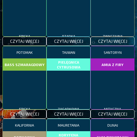
EPICKA
RZADKA
ZWYCZAJNA
CZYTAJ WIĘCEJ
CZYTAJ WIĘCEJ
CZYTAJ WIĘCEJ
POTOMAK
TAJWAN
SANTORYN
PIELĘGNICA
BASS SZMARAGDOWY
AMIA Z FIRY
CYTRUSOWA
EPICKA
ZAGADKOWA
MITYCZNA
CZYTAJ WIĘCEJ
CZYTAJ WIĘCEJ
CZYTAJ WIĘCEJ
KALIFORNIA
MAURETANIA
DUNAJ
KORYFENA