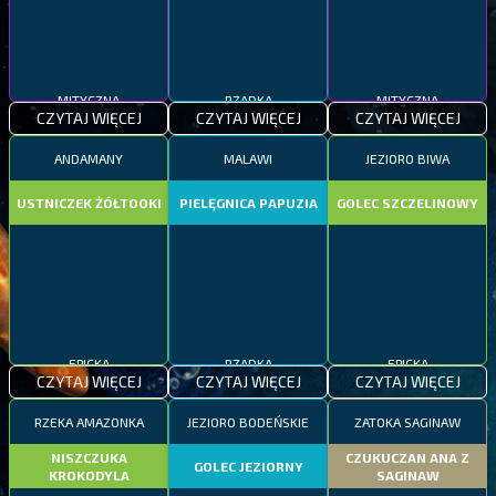
MITYCZNA
RZADKA
MITYCZNA
CZYTAJ WIĘCEJ
CZYTAJ WIĘCEJ
CZYTAJ WIĘCEJ
ANDAMANY
MALAWI
JEZIORO BIWA
USTNICZEK ŻÓŁTOOKI
PIELĘGNICA PAPUZIA
GOLEC SZCZELINOWY
EPICKA
RZADKA
EPICKA
CZYTAJ WIĘCEJ
CZYTAJ WIĘCEJ
CZYTAJ WIĘCEJ
RZEKA AMAZONKA
JEZIORO BODEŃSKIE
ZATOKA SAGINAW
NISZCZUKA
CZUKUCZAN ANA Z
GOLEC JEZIORNY
KROKODYLA
SAGINAW