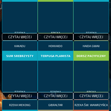
RZADKA
EPICKA
RZADKA
CZYTAJ WIĘCEJ
CZYTAJ WIĘCEJ
CZYTAJ WIĘCEJ
KAKADU
HOKKAIDO
HAIDA GWAII
SUM SREBRZYSTY
TERPUGA PLAMISTA
DORSZ PACYFICZNY
RZADKA
RZADKA
EPICKA
CZYTAJ WIĘCEJ
CZYTAJ WIĘCEJ
CZYTAJ WIĘCEJ
RZEKA MEKONG
GIBRALTAR
RZEKA ŚW. WAWRZYŃCA