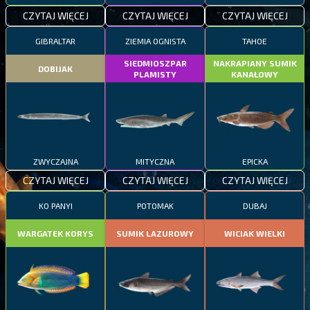
CZYTAJ WIĘCEJ
CZYTAJ WIĘCEJ
CZYTAJ WIĘCEJ
GIBRALTAR
ZIEMIA OGNISTA
TAHOE
SIEDMIOSZPAR
NAKRAPIANY SUMIK
DOBIJAK
PLAMISTY
KANAŁOWY
ZWYCZAJNA
MITYCZNA
EPICKA
CZYTAJ WIĘCEJ
CZYTAJ WIĘCEJ
CZYTAJ WIĘCEJ
KO PANYI
POTOMAK
DUBAJ
WARGATEK KORYS
SUMIK LAZUROWY
WICIAK WIELKI