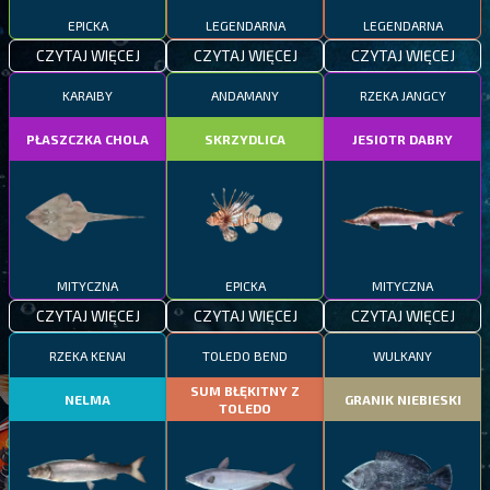
EPICKA
LEGENDARNA
LEGENDARNA
CZYTAJ WIĘCEJ
CZYTAJ WIĘCEJ
CZYTAJ WIĘCEJ
KARAIBY
ANDAMANY
RZEKA JANGCY
PŁASZCZKA CHOLA
SKRZYDLICA
JESIOTR DABRY
MITYCZNA
EPICKA
MITYCZNA
CZYTAJ WIĘCEJ
CZYTAJ WIĘCEJ
CZYTAJ WIĘCEJ
RZEKA KENAI
TOLEDO BEND
WULKANY
SUM BŁĘKITNY Z
NELMA
GRANIK NIEBIESKI
TOLEDO