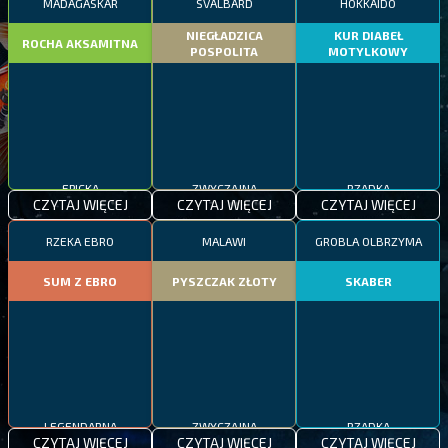
MADAGASKAR
SVALBARD
HOKKAIDO
NIEGŁADZICA
KUR DIABEŁ
ROCHA AKSAMITNA
POSPOLITA
MOTYLKOWY
EPICKA
ZWYCZAJNA
RZADKA
CZYTAJ WIĘCEJ
CZYTAJ WIĘCEJ
CZYTAJ WIĘCEJ
RZEKA EBRO
MALAWI
GROBLA OLBRZYMA
SUM Z EBRO
PYSZCZAK ZŁOTY
SKABER
LEGENDARNA
ZWYCZAJNA
RZADKA
CZYTAJ WIĘCEJ
CZYTAJ WIĘCEJ
CZYTAJ WIĘCEJ