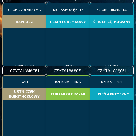
GROBLA OLBRZYMA
MORSKIE GŁĘBINY
JEZIORO NIKARAGUA
KAPROSZ
REKIN FOREMKOWY
ŚPIOCH CĘTKOWANY
ZWYCZAJNA
RZADKA
RZADKA
CZYTAJ WIĘCEJ
CZYTAJ WIĘCEJ
CZYTAJ WIĘCEJ
BALI
RZEKA MEKONG
RZEKA KENAI
USTNICZEK
GURAMI OLBRZYMI
LIPIEŃ ARKTYCZNY
BŁĘKITNOGŁOWY