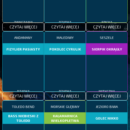
ZWYCZAJNA
RZADKA
EPICKA
CZYTAJ WIĘCEJ
CZYTAJ WIĘCEJ
CZYTAJ WIĘCEJ
ANDAMANY
MALEDIWY
SESZELE
FIZYLIER PASIASTY
POKOLEC CYRULIK
SIERPIK OKRĄGŁY
RZADKA
RZADKA
MITYCZNA
CZYTAJ WIĘCEJ
CZYTAJ WIĘCEJ
CZYTAJ WIĘCEJ
TOLEDO BEND
MORSKIE GŁĘBINY
JEZIORO BIWA
BASS NIEBIESKI Z
KAŁAMARNICA
GOLEC NIKKO
TOLEDO
WIELKOPŁETWA