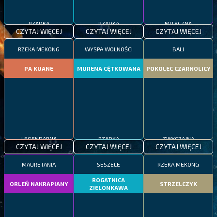
RZADKA
RZADKA
MITYCZNA
CZYTAJ WIĘCEJ
CZYTAJ WIĘCEJ
CZYTAJ WIĘCEJ
RZEKA MEKONG
WYSPA WOLNOŚCI
BALI
PA KUANE
MURENA CĘTKOWANA
POKOLEC CZARNOLICY
LEGENDARNA
RZADKA
ZWYCZAJNA
CZYTAJ WIĘCEJ
CZYTAJ WIĘCEJ
CZYTAJ WIĘCEJ
MAURETANIA
SESZELE
RZEKA MEKONG
ROGATNICA
ORLEŃ NAKRAPIANY
STRZELCZYK
ZIELONKAWA