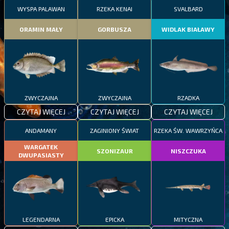
WYSPA PALAWAN
RZEKA KENAI
SVALBARD
ORAMIN MAŁY
GORBUSZA
WIDLAK BIAŁAWY
ZWYCZAJNA
ZWYCZAJNA
RZADKA
CZYTAJ WIĘCEJ
CZYTAJ WIĘCEJ
CZYTAJ WIĘCEJ
ANDAMANY
ZAGINIONY ŚWIAT
RZEKA ŚW. WAWRZYŃCA
WARGATEK
SZONIZAUR
NISZCZUKA
DWUPASIASTY
LEGENDARNA
EPICKA
MITYCZNA