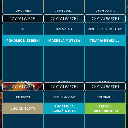
ZWYCZAJNA
ZWYCZAJNA
ZWYCZAJNA
CZYTAJ WIĘCEJ
CZYTAJ WIĘCEJ
CZYTAJ WIĘCEJ
BALI
KAPSZTAD
WODOSPADY WIKTORII
POKOLEC NIEBIESKI
MAKRELA MOTYLA
TILAPIA RENDALLI
RZADKA
RZADKA
RZADKA
CZYTAJ WIĘCEJ
CZYTAJ WIĘCEJ
CZYTAJ WIĘCEJ
KO PANYI
MADAGASKAR
KOLORADO
ROGATNICA
TĘCZAK
LUCJAN ZŁOTY
GWIAŹDZISTA
KALIFORNIJSKI