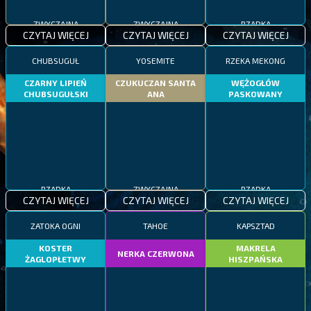
ZWYCZAJNA
ZWYCZAJNA
RZADKA
CZYTAJ WIĘCEJ
CZYTAJ WIĘCEJ
CZYTAJ WIĘCEJ
CHUBSUGUŁ
YOSEMITE
RZEKA MEKONG
CZARNY LIPIEŃ
CZUKUCZAN SANTA
WĘŻOGŁÓW
CHUBSUGUŁSKI
ANA
PASKOWANY
RZADKA
ZWYCZAJNA
RZADKA
CZYTAJ WIĘCEJ
CZYTAJ WIĘCEJ
CZYTAJ WIĘCEJ
ZATOKA OGNI
TAHOE
KAPSZTAD
KOSTER
MAKRELA
NERKA CZERWONA
ŻAGLOPŁETWY
HISZPAŃSKA