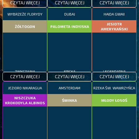
CZYTAJ WIĘCEJ
CZYTAJ WIĘCEJ
CZYTAJ WIĘCEJ
WYBRZEŻE FLORYDY
DUBAJ
HAIDA GWAII
JESIOTR
ŻÓŁTOGON
PALOMETA INDYJSKA
AMERYKAŃSKI
ZWYCZAJNA
EPICKA
LEGENDARNA
CZYTAJ WIĘCEJ
CZYTAJ WIĘCEJ
CZYTAJ WIĘCEJ
JEZIORO NIKARAGUA
AMSTERDAM
RZEKA ŚW. WAWRZYŃCA
NISZCZUKA
ŚWINKA
MŁODY ŁOSOŚ
KROKODYLA ALBINOS