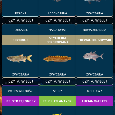
RZADKA
LEGENDARNA
ZWYCZAJNA
CZYTAJ WIĘCEJ
CZYTAJ WIĘCEJ
CZYTAJ WIĘCEJ
RZEKA NIL
HAIDA GWAII
NOWA ZELANDIA
STYCHEJKA
BRYKINUS
TREWAL DŁUGOPYSKI
DEKOROWANA
ZWYCZAJNA
ZWYCZAJNA
ZWYCZAJNA
CZYTAJ WIĘCEJ
CZYTAJ WIĘCEJ
CZYTAJ WIĘCEJ
WYSPA WOLNOŚCI
AZORY
MALEDIWY
JESIOTR TĘPONOSY
PELOR ATLANTYCKI
LUCJAN WĄSATY