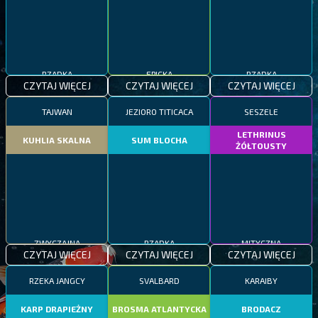
EPICKA
RZADKA
RZADKA
CZYTAJ WIĘCEJ
CZYTAJ WIĘCEJ
CZYTAJ WIĘCEJ
TAJWAN
JEZIORO TITICACA
SESZELE
LETHRINUS
KUHLIA SKALNA
SUM BLOCHA
ŻÓŁTOUSTY
ZWYCZAJNA
RZADKA
MITYCZNA
CZYTAJ WIĘCEJ
CZYTAJ WIĘCEJ
CZYTAJ WIĘCEJ
RZEKA JANGCY
SVALBARD
KARAIBY
KARP DRAPIEŻNY
BROSMA ATLANTYCKA
BRODACZ