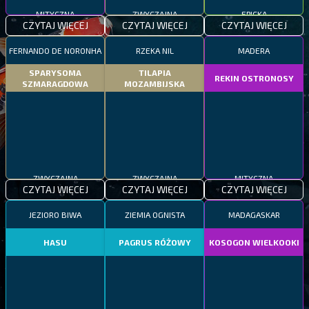
MITYCZNA
ZWYCZAJNA
EPICKA
CZYTAJ WIĘCEJ
CZYTAJ WIĘCEJ
CZYTAJ WIĘCEJ
FERNANDO DE NORONHA
RZEKA NIL
MADERA
SPARYSOMA
TILAPIA
REKIN OSTRONOSY
SZMARAGDOWA
MOZAMBIJSKA
ZWYCZAJNA
ZWYCZAJNA
MITYCZNA
CZYTAJ WIĘCEJ
CZYTAJ WIĘCEJ
CZYTAJ WIĘCEJ
JEZIORO BIWA
ZIEMIA OGNISTA
MADAGASKAR
HASU
PAGRUS RÓŻOWY
KOSOGON WIELKOOKI