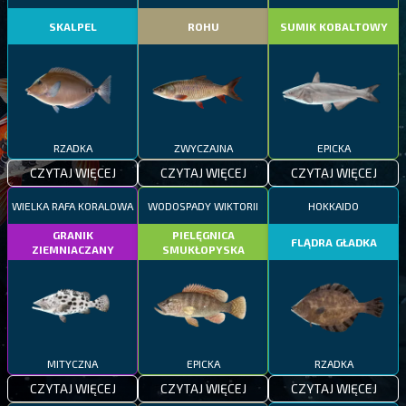
SKALPEL
ROHU
SUMIK KOBALTOWY
RZADKA
ZWYCZAJNA
EPICKA
CZYTAJ WIĘCEJ
CZYTAJ WIĘCEJ
CZYTAJ WIĘCEJ
WIELKA RAFA KORALOWA
WODOSPADY WIKTORII
HOKKAIDO
GRANIK
PIELĘGNICA
FLĄDRA GŁADKA
ZIEMNIACZANY
SMUKŁOPYSKA
MITYCZNA
EPICKA
RZADKA
CZYTAJ WIĘCEJ
CZYTAJ WIĘCEJ
CZYTAJ WIĘCEJ