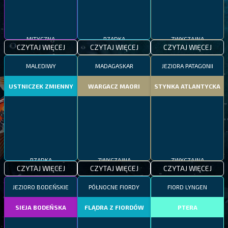
MITYCZNA
RZADKA
ZWYCZAJNA
CZYTAJ WIĘCEJ
CZYTAJ WIĘCEJ
CZYTAJ WIĘCEJ
MALEDIWY
MADAGASKAR
JEZIORA PATAGONII
USTNICZEK ZMIENNY
WARGACZ MAORI
STYNKA ATLANTYCKA
RZADKA
ZWYCZAJNA
ZWYCZAJNA
CZYTAJ WIĘCEJ
CZYTAJ WIĘCEJ
CZYTAJ WIĘCEJ
JEZIORO BODEŃSKIE
PÓŁNOCNE FIORDY
FIORD LYNGEN
SIEJA BODEŃSKA
FLĄDRA Z FIORDÓW
PTERA