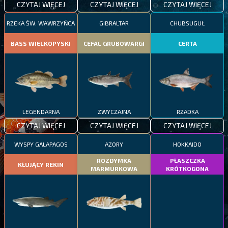
CZYTAJ WIĘCEJ
CZYTAJ WIĘCEJ
CZYTAJ WIĘCEJ
RZEKA ŚW. WAWRZYŃCA
GIBRALTAR
CHUBSUGUŁ
BASS WIELKOPYSKI
CEFAL GRUBOWARGI
CERTA
LEGENDARNA
ZWYCZAJNA
RZADKA
CZYTAJ WIĘCEJ
CZYTAJ WIĘCEJ
CZYTAJ WIĘCEJ
WYSPY GALAPAGOS
AZORY
HOKKAIDO
ROZDYMKA
PŁASZCZKA
KŁUJĄCY REKIN
MARMURKOWA
KRÓTKOGONA