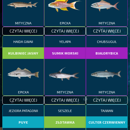
MITYCZNA
EPICKA
MITYCZNA
CZYTAJ WIĘCEJ
CZYTAJ WIĘCEJ
CZYTAJ WIĘCEJ
HAIDA GWAII
YELAPA
CHUBSUGUŁ
KULBINIEC JASNY
SUMIK MORSKI
BIAŁORYBICA
EPICKA
MITYCZNA
MITYCZNA
CZYTAJ WIĘCEJ
CZYTAJ WIĘCEJ
CZYTAJ WIĘCEJ
JEZIORA PATAGONII
SESZELE
TAJWAN
PUYE
ZŁOTAWKA
CULTER CZERWIENNY