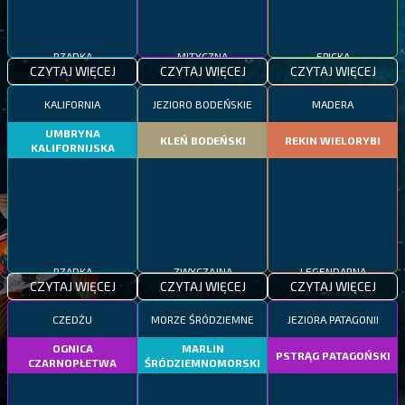
RZADKA
MITYCZNA
EPICKA
CZYTAJ WIĘCEJ
CZYTAJ WIĘCEJ
CZYTAJ WIĘCEJ
KALIFORNIA
JEZIORO BODEŃSKIE
MADERA
UMBRYNA
KLEŃ BODEŃSKI
REKIN WIELORYBI
KALIFORNIJSKA
RZADKA
ZWYCZAJNA
LEGENDARNA
CZYTAJ WIĘCEJ
CZYTAJ WIĘCEJ
CZYTAJ WIĘCEJ
CZEDŻU
MORZE ŚRÓDZIEMNE
JEZIORA PATAGONII
OGNICA
MARLIN
PSTRĄG PATAGOŃSKI
CZARNOPŁETWA
ŚRÓDZIEMNOMORSKI