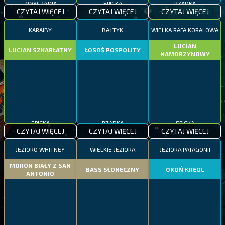
ZWYCZAJNA
EPICKA
RZADKA
CZYTAJ WIĘCEJ
CZYTAJ WIĘCEJ
CZYTAJ WIĘCEJ
KARAIBY
BAŁTYK
WIELKA RAFA KORALOWA
LUCJAN
LUCJAN SZKARŁATNY
ŁOSOŚ POSPOLITY
NAMORZYNOWY
EPICKA
RZADKA
EPICKA
CZYTAJ WIĘCEJ
CZYTAJ WIĘCEJ
CZYTAJ WIĘCEJ
JEZIORO WHITNEY
WIELKIE JEZIORA
JEZIORA PATAGONII
MORON BIAŁY Z SAN
BASS SŁONECZNY
OKOŃ KREOL
ANTONIO