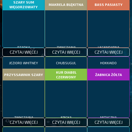
SZARY SUM
MAKRELA BŁĘKITNA
BASS PASIASTY
WĘGORZOWATY
RZADKA
ZWYCZAJNA
LEGENDARNA
CZYTAJ WIĘCEJ
CZYTAJ WIĘCEJ
CZYTAJ WIĘCEJ
JEZIORO WHITNEY
CHUBSUGUŁ
HOKKAIDO
KUR DIABEŁ
PRZYSSAWNIK SZARY
ŻABNICA ŻÓŁTA
CZERWONY
ZWYCZAJNA
EPICKA
MITYCZNA
CZYTAJ WIĘCEJ
CZYTAJ WIĘCEJ
CZYTAJ WIĘCEJ