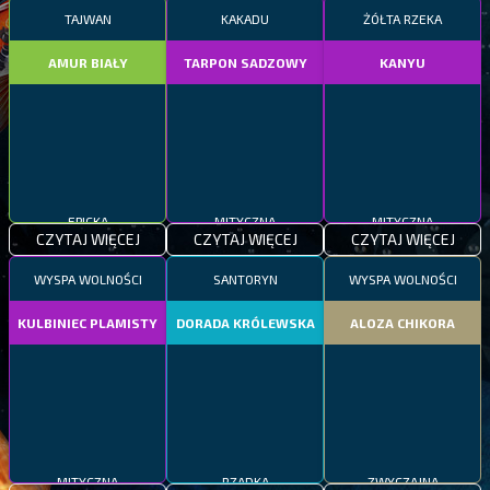
TAJWAN
KAKADU
ŻÓŁTA RZEKA
AMUR BIAŁY
TARPON SADZOWY
KANYU
EPICKA
MITYCZNA
MITYCZNA
CZYTAJ WIĘCEJ
CZYTAJ WIĘCEJ
CZYTAJ WIĘCEJ
WYSPA WOLNOŚCI
SANTORYN
WYSPA WOLNOŚCI
KULBINIEC PLAMISTY
DORADA KRÓLEWSKA
ALOZA CHIKORA
MITYCZNA
RZADKA
ZWYCZAJNA