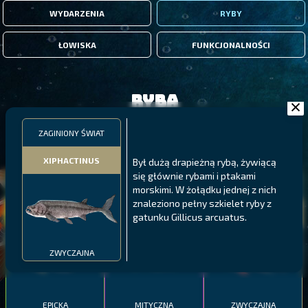
WYDARZENIA
RYBY
ŁOWISKA
FUNKCJONALNOŚCI
Ryba
ZAGINIONY ŚWIAT
FILTRY
XIPHACTINUS
Był dużą drapieżną rybą, żywiącą
się głównie rybami i ptakami
MALAWI
PÓŁNOCNE FIORDY
WYSPY GALAPAGOS
morskimi. W żołądku jednej z nich
znaleziono pełny szkielet ryby z
BODIAN
PYSZCZAK ZACHODNI
LING
gatunku Gillicus arcuatus.
MEKSYKAŃSKI
ZWYCZAJNA
EPICKA
MITYCZNA
ZWYCZAJNA