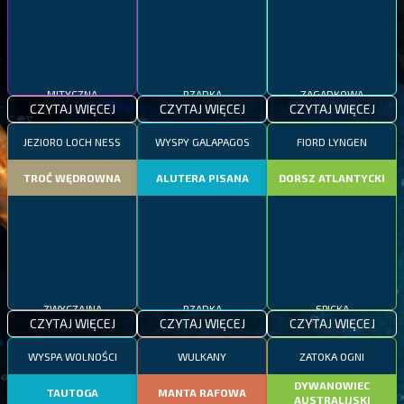
MITYCZNA
RZADKA
ZAGADKOWA
CZYTAJ WIĘCEJ
CZYTAJ WIĘCEJ
CZYTAJ WIĘCEJ
JEZIORO LOCH NESS
WYSPY GALAPAGOS
FIORD LYNGEN
TROĆ WĘDROWNA
ALUTERA PISANA
DORSZ ATLANTYCKI
ZWYCZAJNA
RZADKA
EPICKA
CZYTAJ WIĘCEJ
CZYTAJ WIĘCEJ
CZYTAJ WIĘCEJ
WYSPA WOLNOŚCI
WULKANY
ZATOKA OGNI
DYWANOWIEC
TAUTOGA
MANTA RAFOWA
AUSTRALIJSKI