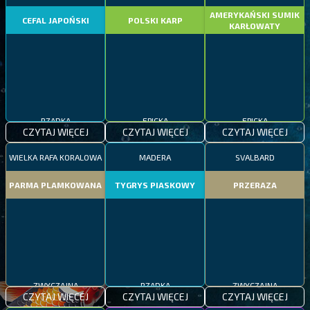
AMERYKAŃSKI SUMIK
CEFAL JAPOŃSKI
POLSKI KARP
KARŁOWATY
RZADKA
EPICKA
EPICKA
CZYTAJ WIĘCEJ
CZYTAJ WIĘCEJ
CZYTAJ WIĘCEJ
WIELKA RAFA KORALOWA
MADERA
SVALBARD
PARMA PLAMKOWANA
TYGRYS PIASKOWY
PRZERAZA
ZWYCZAJNA
RZADKA
ZWYCZAJNA
CZYTAJ WIĘCEJ
CZYTAJ WIĘCEJ
CZYTAJ WIĘCEJ