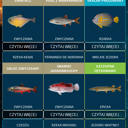
ZMIATACZ
PŁOĆ Z MARKERMEER
SKALAR PRĘGOWANY
ZWYCZAJNA
ZWYCZAJNA
RZADKA
CZYTAJ WIĘCEJ
CZYTAJ WIĘCEJ
CZYTAJ WIĘCEJ
RZEKA KENAI
FERNANDO DE NORONHA
WIELKIE JEZIORA
GRANIEC
SZCZUPAK
GOLEC ZWYCZAJNY
JASNOBRZUCHY
CĘTKOWANY
ZWYCZAJNA
ZWYCZAJNA
EPICKA
CZYTAJ WIĘCEJ
CZYTAJ WIĘCEJ
CZYTAJ WIĘCEJ
CZEDŻU
RZEKA MEKONG
JEZIORO WHITNEY