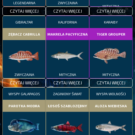
LEGENDARNA
ZWYCZAJNA
MITYCZNA
CZYTAJ WIĘCEJ
CZYTAJ WIĘCEJ
CZYTAJ WIĘCEJ
GIBRALTAR
KALIFORNIA
KARAIBY
ZĘBACZ CABRILLA
MAKRELA PACYFICZNA
TIGER GROUPER
ZWYCZAJNA
MITYCZNA
MITYCZNA
CZYTAJ WIĘCEJ
CZYTAJ WIĘCEJ
CZYTAJ WIĘCEJ
WYSPY GALAPAGOS
ZAGINIONY ŚWIAT
WYSPA WOLNOŚCI
PAROTKA MODRA
ŁOSOŚ SZABLOZĘBNY
ALOZA NIEBIESKA