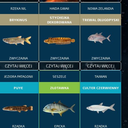
RZEKA NIL
HAIDA GWAII
NOWA ZELANDIA
STYCHEJKA
BRYKINUS
TREWAL DŁUGOPYSKI
DEKOROWANA
ZWYCZAJNA
ZWYCZAJNA
ZWYCZAJNA
CZYTAJ WIĘCEJ
CZYTAJ WIĘCEJ
CZYTAJ WIĘCEJ
JEZIORA PATAGONII
SESZELE
TAJWAN
PUYE
ZŁOTAWKA
CULTER CZERWIENNY
RZADKA
EPICKA
RZADKA