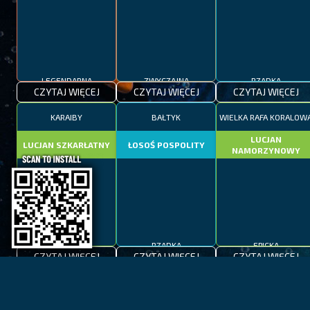
LEGENDARNA
ZWYCZAJNA
RZADKA
CZYTAJ WIĘCEJ
CZYTAJ WIĘCEJ
CZYTAJ WIĘCEJ
KARAIBY
BAŁTYK
WIELKA RAFA KORALOW
LUCJAN
LUCJAN SZKARŁATNY
ŁOSOŚ POSPOLITY
NAMORZYNOWY
EPICKA
RZADKA
EPICKA
CZYTAJ WIĘCEJ
CZYTAJ WIĘCEJ
CZYTAJ WIĘCEJ
ZATOKA OGNI
TAHOE
KAPSZTAD
KOSTER
MAKRELA
NERKA CZERWONA