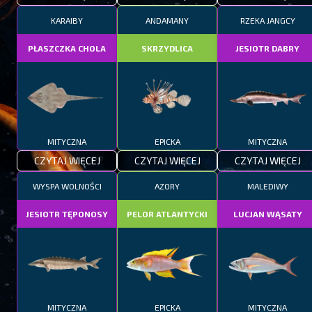
KARAIBY
ANDAMANY
RZEKA JANGCY
PŁASZCZKA CHOLA
SKRZYDLICA
JESIOTR DABRY
MITYCZNA
EPICKA
MITYCZNA
CZYTAJ WIĘCEJ
CZYTAJ WIĘCEJ
CZYTAJ WIĘCEJ
WYSPA WOLNOŚCI
AZORY
MALEDIWY
JESIOTR TĘPONOSY
PELOR ATLANTYCKI
LUCJAN WĄSATY
MITYCZNA
EPICKA
MITYCZNA