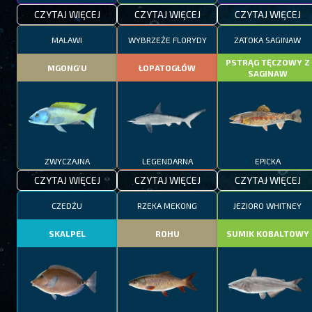
CZYTAJ WIĘCEJ
CZYTAJ WIĘCEJ
CZYTAJ WIĘCEJ
MALAWI
WYBRZEŻE FLORYDY
ZATOKA SAGINAW
PSTRĄG TĘCZOWY Z
MGONG'U
ŁOPATOGŁÓW
SAGINAW
ZWYCZAJNA
LEGENDARNA
EPICKA
CZYTAJ WIĘCEJ
CZYTAJ WIĘCEJ
CZYTAJ WIĘCEJ
CZEDŻU
RZEKA MEKONG
JEZIORO WHITNEY
SKALPEL
ROHU
SUMIK KOBALTOWY