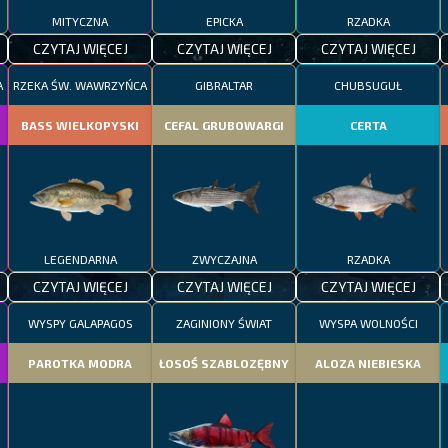
MITYCZNA
EPICKA
RZADKA
CZYTAJ WIĘCEJ
CZYTAJ WIĘCEJ
CZYTAJ WIĘCEJ
A
RZEKA ŚW. WAWRZYŃCA
GIBRALTAR
CHUBSUGUŁ
BASS WIELKOPYSKI
CEFAL GRUBOWARGI
CERTA
LEGENDARNA
ZWYCZAJNA
RZADKA
CZYTAJ WIĘCEJ
CZYTAJ WIĘCEJ
CZYTAJ WIĘCEJ
WYSPY GALAPAGOS
ZAGINIONY ŚWIAT
WYSPA WOLNOŚCI
PAROTKA MODRA
ŁOSOŚ SZABLOZĘBNY
ALOZA NIEBIESKA