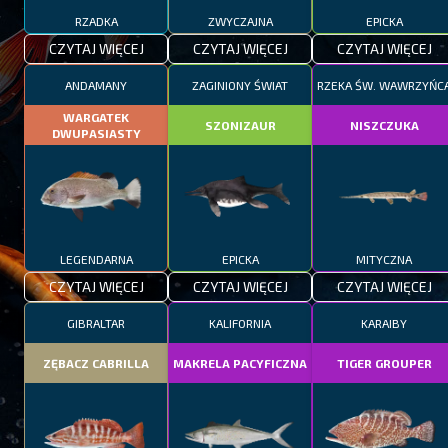
RZADKA
ZWYCZAJNA
EPICKA
CZYTAJ WIĘCEJ
CZYTAJ WIĘCEJ
CZYTAJ WIĘCEJ
ANDAMANY
ZAGINIONY ŚWIAT
RZEKA ŚW. WAWRZYŃC
WARGATEK
SZONIZAUR
NISZCZUKA
DWUPASIASTY
LEGENDARNA
EPICKA
MITYCZNA
CZYTAJ WIĘCEJ
CZYTAJ WIĘCEJ
CZYTAJ WIĘCEJ
GIBRALTAR
KALIFORNIA
KARAIBY
ZĘBACZ CABRILLA
MAKRELA PACYFICZNA
TIGER GROUPER