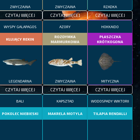
ZWYCZAJNA
ZWYCZAJNA
RZADKA
CZYTAJ WIĘCEJ
CZYTAJ WIĘCEJ
CZYTAJ WIĘCEJ
WYSPY GALAPAGOS
AZORY
HOKKAIDO
ROZDYMKA
PŁASZCZKA
KŁUJĄCY REKIN
MARMURKOWA
KRÓTKOGONA
LEGENDARNA
ZWYCZAJNA
MITYCZNA
CZYTAJ WIĘCEJ
CZYTAJ WIĘCEJ
CZYTAJ WIĘCEJ
BALI
KAPSZTAD
WODOSPADY WIKTORII
POKOLEC NIEBIESKI
MAKRELA MOTYLA
TILAPIA RENDALLI