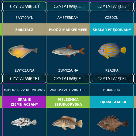
CZYTAJ WIĘCEJ
CZYTAJ WIĘCEJ
CZYTAJ WIĘCEJ
SANTORYN
AMSTERDAM
CZEDŻU
ZMIATACZ
PŁOĆ Z MARKERMEER
SKALAR PRĘGOWANY
ZWYCZAJNA
ZWYCZAJNA
RZADKA
CZYTAJ WIĘCEJ
CZYTAJ WIĘCEJ
CZYTAJ WIĘCEJ
WIELKA RAFA KORALOWA
WODOSPADY WIKTORII
HOKKAIDO
GRANIK
PIELĘGNICA
FLĄDRA GŁADKA
ZIEMNIACZANY
SMUKŁOPYSKA