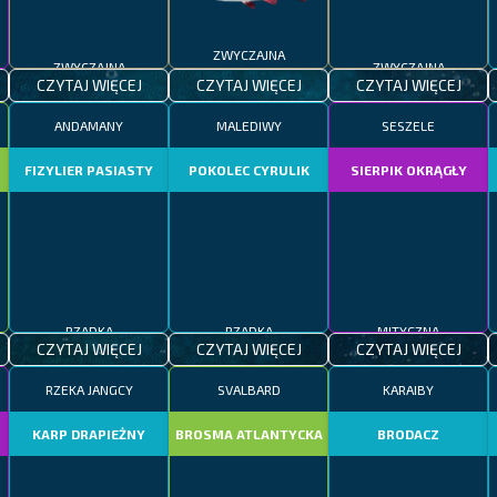
ZWYCZAJNA
ZWYCZAJNA
ZWYCZAJNA
CZYTAJ WIĘCEJ
CZYTAJ WIĘCEJ
CZYTAJ WIĘCEJ
ANDAMANY
MALEDIWY
SESZELE
FIZYLIER PASIASTY
POKOLEC CYRULIK
SIERPIK OKRĄGŁY
RZADKA
RZADKA
MITYCZNA
CZYTAJ WIĘCEJ
CZYTAJ WIĘCEJ
CZYTAJ WIĘCEJ
RZEKA JANGCY
SVALBARD
KARAIBY
KARP DRAPIEŻNY
BROSMA ATLANTYCKA
BRODACZ