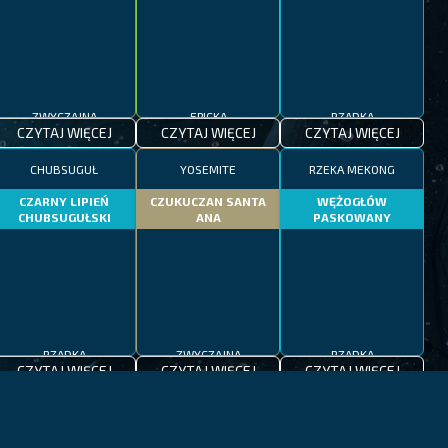
ZWYCZAJNA
EPICKA
RZADKA
CZYTAJ WIĘCEJ
CZYTAJ WIĘCEJ
CZYTAJ WIĘCEJ
CHUBSUGUŁ
YOSEMITE
RZEKA MEKONG
CZARNY LIPIEŃ
CZUKUCZAN SANTA
WĘŻOGŁÓW
CHUBSUGUŁSKI
ANA
PASKOWANY
RZADKA
ZWYCZAJNA
RZADKA
CZYTAJ WIĘCEJ
CZYTAJ WIĘCEJ
CZYTAJ WIĘCEJ
CZEDŻU
MORZE ŚRÓDZIEMNE
JEZIORA PATAGONII
OGNICA
MARLIN
PSTRĄG PATAGOŃSKI