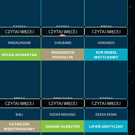
RZADKA
RZADKA
EPICKA
CZYTAJ WIĘCEJ
CZYTAJ WIĘCEJ
CZYTAJ WIĘCEJ
MADAGASKAR
SVALBARD
HOKKAIDO
NIEGŁADZICA
KUR DIABEŁ
ROCHA AKSAMITNA
POSPOLITA
MOTYLKOWY
EPICKA
ZWYCZAJNA
RZADKA
CZYTAJ WIĘCEJ
CZYTAJ WIĘCEJ
CZYTAJ WIĘCEJ
BALI
RZEKA MEKONG
RZEKA KENAI
USTNICZEK
GURAMI OLBRZYMI
LIPIEŃ ARKTYCZNY
BŁĘKITNOGŁOWY