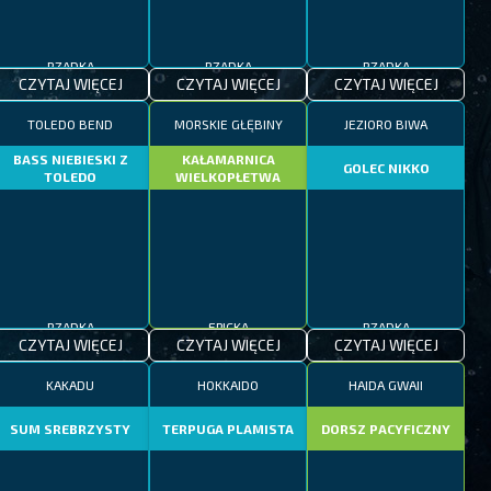
RZADKA
RZADKA
RZADKA
CZYTAJ WIĘCEJ
CZYTAJ WIĘCEJ
CZYTAJ WIĘCEJ
TOLEDO BEND
MORSKIE GŁĘBINY
JEZIORO BIWA
BASS NIEBIESKI Z
KAŁAMARNICA
GOLEC NIKKO
TOLEDO
WIELKOPŁETWA
RZADKA
EPICKA
RZADKA
CZYTAJ WIĘCEJ
CZYTAJ WIĘCEJ
CZYTAJ WIĘCEJ
KAKADU
HOKKAIDO
HAIDA GWAII
SUM SREBRZYSTY
TERPUGA PLAMISTA
DORSZ PACYFICZNY