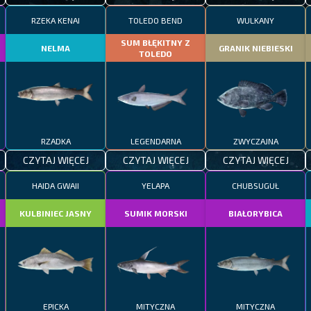
RZEKA KENAI
TOLEDO BEND
WULKANY
SUM BŁĘKITNY Z
NELMA
GRANIK NIEBIESKI
TOLEDO
RZADKA
LEGENDARNA
ZWYCZAJNA
CZYTAJ WIĘCEJ
CZYTAJ WIĘCEJ
CZYTAJ WIĘCEJ
HAIDA GWAII
YELAPA
CHUBSUGUŁ
KULBINIEC JASNY
SUMIK MORSKI
BIAŁORYBICA
EPICKA
MITYCZNA
MITYCZNA