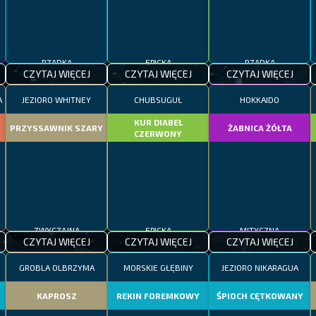
RZADKA
EPICKA
RZADKA
CZYTAJ WIĘCEJ
CZYTAJ WIĘCEJ
CZYTAJ WIĘCEJ
A
JEZIORO WHITNEY
CHUBSUGUŁ
HOKKAIDO
KUR DIABEŁ
PRZYSSAWNIK SZARY
ŻABNICA ŻÓŁTA
CZERWONY
ZWYCZAJNA
EPICKA
MITYCZNA
CZYTAJ WIĘCEJ
CZYTAJ WIĘCEJ
CZYTAJ WIĘCEJ
GROBLA OLBRZYMA
MORSKIE GŁĘBINY
JEZIORO NIKARAGUA
KAPROSZ
REKIN FOREMKOWY
ŚPIOCH CĘTKOWANY