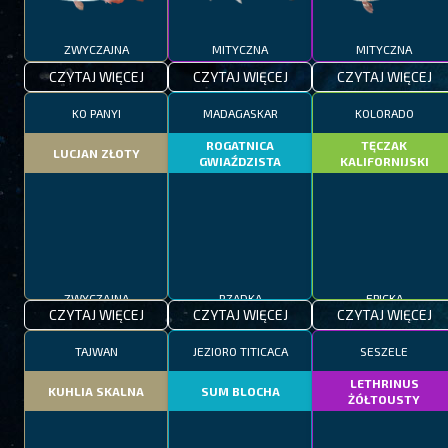
ZWYCZAJNA
MITYCZNA
MITYCZNA
CZYTAJ WIĘCEJ
CZYTAJ WIĘCEJ
CZYTAJ WIĘCEJ
KO PANYI
MADAGASKAR
KOLORADO
ROGATNICA
TĘCZAK
LUCJAN ZŁOTY
GWIAŹDZISTA
KALIFORNIJSKI
ZWYCZAJNA
RZADKA
EPICKA
CZYTAJ WIĘCEJ
CZYTAJ WIĘCEJ
CZYTAJ WIĘCEJ
TAJWAN
JEZIORO TITICACA
SESZELE
LETHRINUS
KUHLIA SKALNA
SUM BLOCHA
ŻÓŁTOUSTY