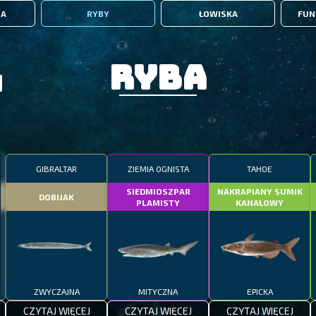
IA
RYBY
ŁOWISKA
FUN
Ryba
GIBRALTAR
ZIEMIA OGNISTA
TAHOE
SIEDMIOSZPAR
NAKRAPIANY SUMIK
DOBIJAK
PLAMISTY
KANAŁOWY
ZWYCZAJNA
MITYCZNA
EPICKA
CZYTAJ WIĘCEJ
CZYTAJ WIĘCEJ
CZYTAJ WIĘCEJ