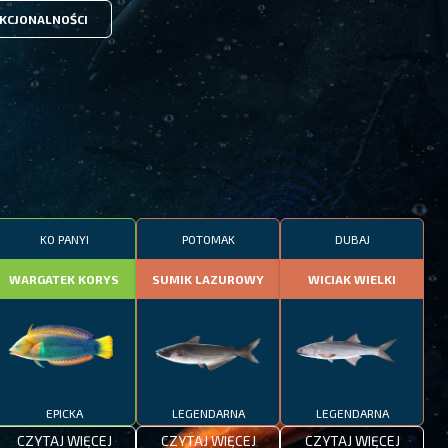
KCJONALNOŚCI
KO PANYI
POTOMAK
DUBAJ
WARGATEK KORYS
SUMIK LAZUROWY
WICIAK WIELKI
EPICKA
LEGENDARNA
LEGENDARNA
CZYTAJ WIĘCEJ
CZYTAJ WIĘCEJ
CZYTAJ WIĘCEJ