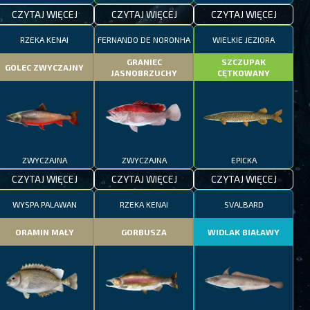
CZYTAJ WIĘCEJ
CZYTAJ WIĘCEJ
CZYTAJ WIĘCEJ
RZEKA KENAI
FERNANDO DE NORONHA
WIELKIE JEZIORA
GRANIEC
SZCZUPAK
GOLEC ZWYCZAJNY
JASNOBRZUCHY
CĘTKOWANY
ZWYCZAJNA
ZWYCZAJNA
EPICKA
CZYTAJ WIĘCEJ
CZYTAJ WIĘCEJ
CZYTAJ WIĘCEJ
WYSPA PALAWAN
RZEKA KENAI
SVALBARD
ORAMIN MAŁY
GORBUSZA
WIDLAK BIAŁAWY