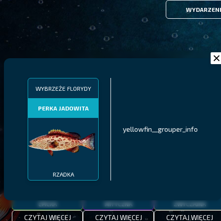
WYDARZEN
FILTRY
WYBRZEŻE FLORYDY
PERKA JADOWITA
MALAWI
PÓŁNOCNE FIORDY
WYSPY GALAPAGOS
yellowfin__grouper_info
BODIAN
PYSZCZAK ZACHODNI
LING
MEKSYKAŃSKI
RZADKA
EPICKA
MITYCZNA
ZWYCZAJNA
CZYTAJ WIĘCEJ
CZYTAJ WIĘCEJ
CZYTAJ WIĘCEJ