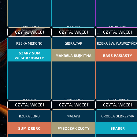
ZWYCZAJNA
RZADKA
MITYCZNA
CZYTAJ WIĘCEJ
CZYTAJ WIĘCEJ
CZYTAJ WIĘCEJ
RZEKA MEKONG
GIBRALTAR
RZEKA ŚW. WAWRZYŃC
SZARY SUM
MAKRELA BŁĘKITNA
BASS PASIASTY
WĘGORZOWATY
RZADKA
ZWYCZAJNA
LEGENDARNA
CZYTAJ WIĘCEJ
CZYTAJ WIĘCEJ
CZYTAJ WIĘCEJ
RZEKA EBRO
MALAWI
GROBLA OLBRZYMA
SUM Z EBRO
PYSZCZAK ZŁOTY
SKABER