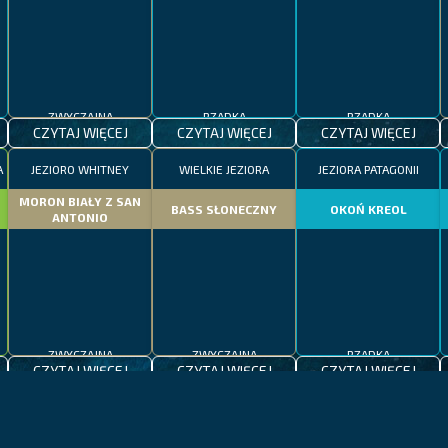
ZWYCZAJNA
RZADKA
RZADKA
CZYTAJ WIĘCEJ
CZYTAJ WIĘCEJ
CZYTAJ WIĘCEJ
A
JEZIORO WHITNEY
WIELKIE JEZIORA
JEZIORA PATAGONII
MORON BIAŁY Z SAN
BASS SŁONECZNY
OKOŃ KREOL
ANTONIO
ZWYCZAJNA
ZWYCZAJNA
RZADKA
CZYTAJ WIĘCEJ
CZYTAJ WIĘCEJ
CZYTAJ WIĘCEJ
KALIFORNIA
JEZIORO BODEŃSKIE
MADERA
UMBRYNA
KLEŃ BODEŃSKI
REKIN WIELORYBI