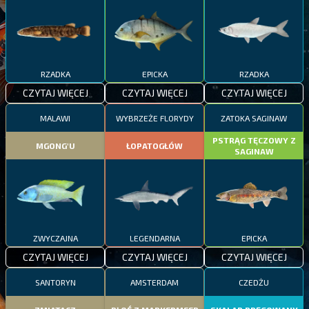
RZADKA
EPICKA
RZADKA
CZYTAJ WIĘCEJ
CZYTAJ WIĘCEJ
CZYTAJ WIĘCEJ
MALAWI
WYBRZEŻE FLORYDY
ZATOKA SAGINAW
PSTRĄG TĘCZOWY Z
MGONG'U
ŁOPATOGŁÓW
SAGINAW
ZWYCZAJNA
LEGENDARNA
EPICKA
CZYTAJ WIĘCEJ
CZYTAJ WIĘCEJ
CZYTAJ WIĘCEJ
SANTORYN
AMSTERDAM
CZEDŻU