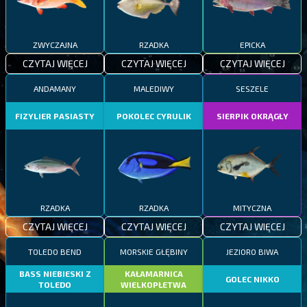
ZWYCZAJNA
RZADKA
EPICKA
CZYTAJ WIĘCEJ
CZYTAJ WIĘCEJ
CZYTAJ WIĘCEJ
ANDAMANY
MALEDIWY
SESZELE
FIZYLIER PASIASTY
POKOLEC CYRULIK
SIERPIK OKRĄGŁY
RZADKA
RZADKA
MITYCZNA
CZYTAJ WIĘCEJ
CZYTAJ WIĘCEJ
CZYTAJ WIĘCEJ
TOLEDO BEND
MORSKIE GŁĘBINY
JEZIORO BIWA
BASS NIEBIESKI Z
KAŁAMARNICA
GOLEC NIKKO
TOLEDO
WIELKOPŁETWA