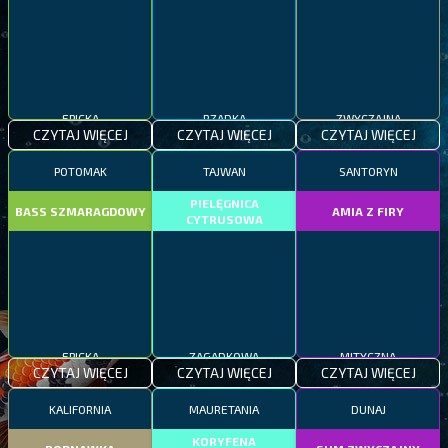
EPICKA
RZADKA
ZWYCZAJNA
CZYTAJ WIĘCEJ
CZYTAJ WIĘCEJ
CZYTAJ WIĘCEJ
POTOMAK
TAJWAN
SANTORYN
PIELĘGNICA
BASS SZMARAGDOWY
AMIA Z FIRY
CYTRUSOWA
EPICKA
ZAGADKOWA
MITYCZNA
CZYTAJ WIĘCEJ
CZYTAJ WIĘCEJ
CZYTAJ WIĘCEJ
KALIFORNIA
MAURETANIA
DUNAJ
KORYFENA