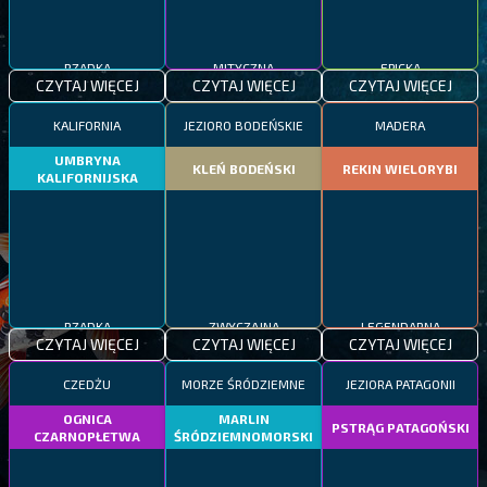
RZADKA
MITYCZNA
EPICKA
CZYTAJ WIĘCEJ
CZYTAJ WIĘCEJ
CZYTAJ WIĘCEJ
KALIFORNIA
JEZIORO BODEŃSKIE
MADERA
UMBRYNA
KLEŃ BODEŃSKI
REKIN WIELORYBI
KALIFORNIJSKA
RZADKA
ZWYCZAJNA
LEGENDARNA
CZYTAJ WIĘCEJ
CZYTAJ WIĘCEJ
CZYTAJ WIĘCEJ
CZEDŻU
MORZE ŚRÓDZIEMNE
JEZIORA PATAGONII
OGNICA
MARLIN
PSTRĄG PATAGOŃSKI
CZARNOPŁETWA
ŚRÓDZIEMNOMORSKI