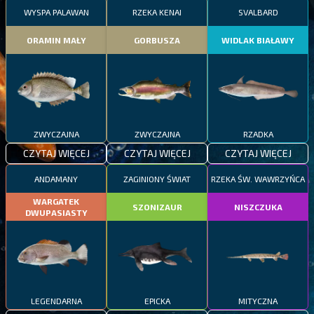
WYSPA PALAWAN
RZEKA KENAI
SVALBARD
ORAMIN MAŁY
GORBUSZA
WIDLAK BIAŁAWY
ZWYCZAJNA
ZWYCZAJNA
RZADKA
CZYTAJ WIĘCEJ
CZYTAJ WIĘCEJ
CZYTAJ WIĘCEJ
ANDAMANY
ZAGINIONY ŚWIAT
RZEKA ŚW. WAWRZYŃCA
WARGATEK
SZONIZAUR
NISZCZUKA
DWUPASIASTY
LEGENDARNA
EPICKA
MITYCZNA