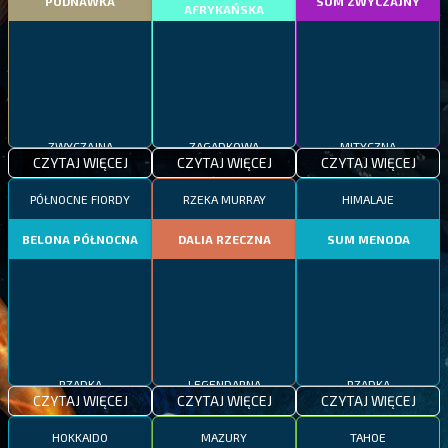
PODNAWKA
SUM ZWYCZAJNY
AFRYKAŃSKA
ZWYCZAJNA
ZAGADKOWA
MITYCZNA
CZYTAJ WIĘCEJ
CZYTAJ WIĘCEJ
CZYTAJ WIĘCEJ
PÓŁNOCNE FIORDY
RZEKA MURRAY
HIMALAJE
BELONA PÓŁNOCNA
DALIA RZECZNA
SUM MENODA
RZADKA
LEGENDARNA
RZADKA
CZYTAJ WIĘCEJ
CZYTAJ WIĘCEJ
CZYTAJ WIĘCEJ
HOKKAIDO
MAZURY
TAHOE