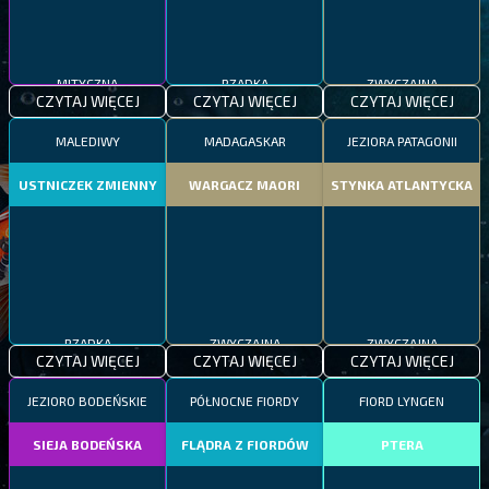
MITYCZNA
RZADKA
ZWYCZAJNA
CZYTAJ WIĘCEJ
CZYTAJ WIĘCEJ
CZYTAJ WIĘCEJ
MALEDIWY
MADAGASKAR
JEZIORA PATAGONII
USTNICZEK ZMIENNY
WARGACZ MAORI
STYNKA ATLANTYCKA
RZADKA
ZWYCZAJNA
ZWYCZAJNA
CZYTAJ WIĘCEJ
CZYTAJ WIĘCEJ
CZYTAJ WIĘCEJ
JEZIORO BODEŃSKIE
PÓŁNOCNE FIORDY
FIORD LYNGEN
SIEJA BODEŃSKA
FLĄDRA Z FIORDÓW
PTERA