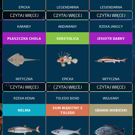
EPICKA
LEGENDARNA
LEGENDARNA
CZYTAJ WIĘCEJ
CZYTAJ WIĘCEJ
CZYTAJ WIĘCEJ
KARAIBY
ANDAMANY
RZEKA JANGCY
PŁASZCZKA CHOLA
SKRZYDLICA
JESIOTR DABRY
MITYCZNA
EPICKA
MITYCZNA
CZYTAJ WIĘCEJ
CZYTAJ WIĘCEJ
CZYTAJ WIĘCEJ
RZEKA KENAI
TOLEDO BEND
WULKANY
SUM BŁĘKITNY Z
NELMA
GRANIK NIEBIESKI
TOLEDO