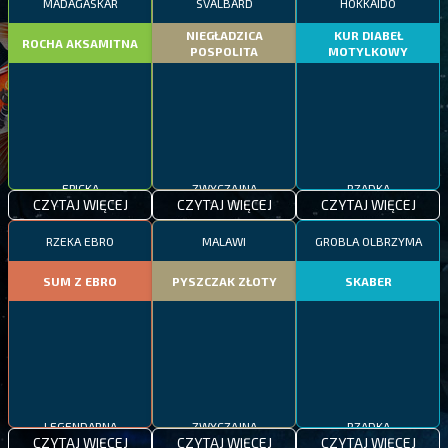
MADAGASKAR
SVALBARD
HOKKAIDO
NIEGŁADZICA
KUR DIABEŁ
ROCHA AKSAMITNA
POSPOLITA
MOTYLKOWY
EPICKA
ZWYCZAJNA
RZADKA
CZYTAJ WIĘCEJ
CZYTAJ WIĘCEJ
CZYTAJ WIĘCEJ
RZEKA EBRO
MALAWI
GROBLA OLBRZYMA
SUM Z EBRO
PYSZCZAK ZŁOTY
SKABER
LEGENDARNA
ZWYCZAJNA
RZADKA
CZYTAJ WIĘCEJ
CZYTAJ WIĘCEJ
CZYTAJ WIĘCEJ