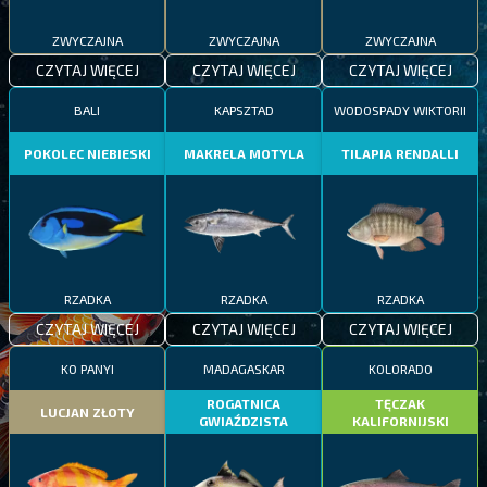
ZWYCZAJNA
ZWYCZAJNA
ZWYCZAJNA
CZYTAJ WIĘCEJ
CZYTAJ WIĘCEJ
CZYTAJ WIĘCEJ
BALI
KAPSZTAD
WODOSPADY WIKTORII
POKOLEC NIEBIESKI
MAKRELA MOTYLA
TILAPIA RENDALLI
RZADKA
RZADKA
RZADKA
CZYTAJ WIĘCEJ
CZYTAJ WIĘCEJ
CZYTAJ WIĘCEJ
KO PANYI
MADAGASKAR
KOLORADO
ROGATNICA
TĘCZAK
LUCJAN ZŁOTY
GWIAŹDZISTA
KALIFORNIJSKI