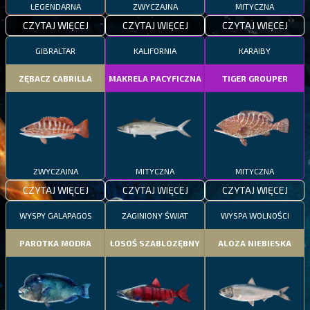
LEGENDARNA
ZWYCZAJNA
MITYCZNA
CZYTAJ WIĘCEJ
CZYTAJ WIĘCEJ
CZYTAJ WIĘCEJ
GIBRALTAR
KALIFORNIA
KARAIBY
ZĘBACZ CABRILLA
MAKRELA PACYFICZNA
TIGER GROUPER
ZWYCZAJNA
MITYCZNA
MITYCZNA
CZYTAJ WIĘCEJ
CZYTAJ WIĘCEJ
CZYTAJ WIĘCEJ
WYSPY GALAPAGOS
ZAGINIONY ŚWIAT
WYSPA WOLNOŚCI
PAROTKA MODRA
ŁOSOŚ SZABLOZĘBNY
ALOZA NIEBIESKA