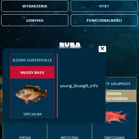
WYDARZENIA
RYBY
ŁOWISKA
FUNKCJONALNOŚCI
Ryba
JEZIORO GUNTERSVILLE
FILTRY
MŁODY BASS
MALAWI
PÓŁNOCNE FIORDY
WYSPY GALAPAGOS
young_bluegill_info
BODIAN
PYSZCZAK ZACHODNI
LING
MEKSYKAŃSKI
SPECJALNA
EPICKA
MITYCZNA
ZWYCZAJNA