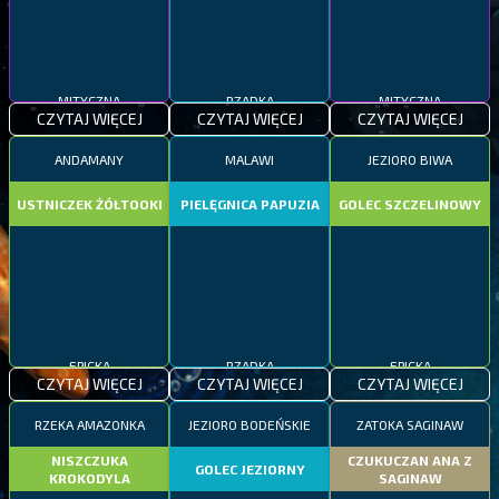
MITYCZNA
RZADKA
MITYCZNA
CZYTAJ WIĘCEJ
CZYTAJ WIĘCEJ
CZYTAJ WIĘCEJ
ANDAMANY
MALAWI
JEZIORO BIWA
USTNICZEK ŻÓŁTOOKI
PIELĘGNICA PAPUZIA
GOLEC SZCZELINOWY
EPICKA
RZADKA
EPICKA
CZYTAJ WIĘCEJ
CZYTAJ WIĘCEJ
CZYTAJ WIĘCEJ
RZEKA AMAZONKA
JEZIORO BODEŃSKIE
ZATOKA SAGINAW
NISZCZUKA
CZUKUCZAN ANA Z
GOLEC JEZIORNY
KROKODYLA
SAGINAW