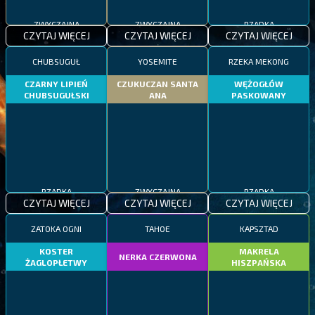
ZWYCZAJNA
ZWYCZAJNA
RZADKA
CZYTAJ WIĘCEJ
CZYTAJ WIĘCEJ
CZYTAJ WIĘCEJ
CHUBSUGUŁ
YOSEMITE
RZEKA MEKONG
CZARNY LIPIEŃ
CZUKUCZAN SANTA
WĘŻOGŁÓW
CHUBSUGUŁSKI
ANA
PASKOWANY
RZADKA
ZWYCZAJNA
RZADKA
CZYTAJ WIĘCEJ
CZYTAJ WIĘCEJ
CZYTAJ WIĘCEJ
ZATOKA OGNI
TAHOE
KAPSZTAD
KOSTER
MAKRELA
NERKA CZERWONA
ŻAGLOPŁETWY
HISZPAŃSKA