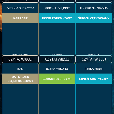
GROBLA OLBRZYMA
MORSKIE GŁĘBINY
JEZIORO NIKARAGUA
KAPROSZ
REKIN FOREMKOWY
ŚPIOCH CĘTKOWANY
ZWYCZAJNA
RZADKA
RZADKA
CZYTAJ WIĘCEJ
CZYTAJ WIĘCEJ
CZYTAJ WIĘCEJ
BALI
RZEKA MEKONG
RZEKA KENAI
USTNICZEK
GURAMI OLBRZYMI
LIPIEŃ ARKTYCZNY
BŁĘKITNOGŁOWY