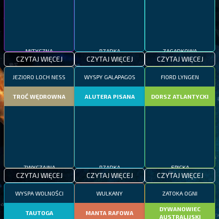
MITYCZNA
RZADKA
ZAGADKOWA
CZYTAJ WIĘCEJ
CZYTAJ WIĘCEJ
CZYTAJ WIĘCEJ
JEZIORO LOCH NESS
WYSPY GALAPAGOS
FIORD LYNGEN
TROĆ WĘDROWNA
ALUTERA PISANA
DORSZ ATLANTYCKI
ZWYCZAJNA
RZADKA
EPICKA
CZYTAJ WIĘCEJ
CZYTAJ WIĘCEJ
CZYTAJ WIĘCEJ
WYSPA WOLNOŚCI
WULKANY
ZATOKA OGNI
DYWANOWIEC
TAUTOGA
MANTA RAFOWA
AUSTRALIJSKI