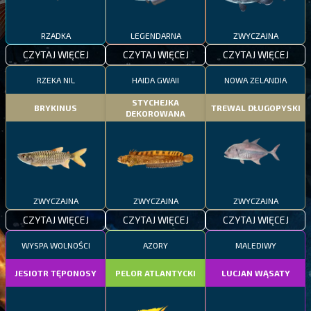
RZADKA
LEGENDARNA
ZWYCZAJNA
CZYTAJ WIĘCEJ
CZYTAJ WIĘCEJ
CZYTAJ WIĘCEJ
RZEKA NIL
HAIDA GWAII
NOWA ZELANDIA
STYCHEJKA
BRYKINUS
TREWAL DŁUGOPYSKI
DEKOROWANA
ZWYCZAJNA
ZWYCZAJNA
ZWYCZAJNA
CZYTAJ WIĘCEJ
CZYTAJ WIĘCEJ
CZYTAJ WIĘCEJ
WYSPA WOLNOŚCI
AZORY
MALEDIWY
JESIOTR TĘPONOSY
PELOR ATLANTYCKI
LUCJAN WĄSATY