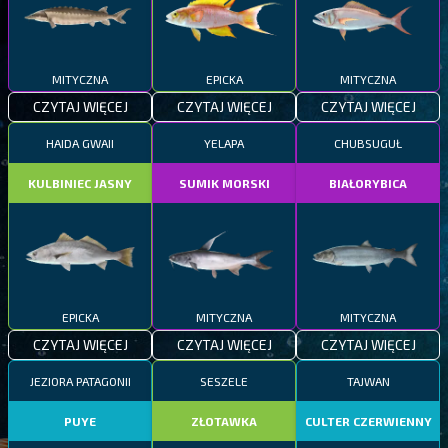
MITYCZNA
EPICKA
MITYCZNA
CZYTAJ WIĘCEJ
CZYTAJ WIĘCEJ
CZYTAJ WIĘCEJ
HAIDA GWAII
YELAPA
CHUBSUGUŁ
KULBINIEC JASNY
SUMIK MORSKI
BIAŁORYBICA
EPICKA
MITYCZNA
MITYCZNA
CZYTAJ WIĘCEJ
CZYTAJ WIĘCEJ
CZYTAJ WIĘCEJ
JEZIORA PATAGONII
SESZELE
TAJWAN
PUYE
ZŁOTAWKA
CULTER CZERWIENNY