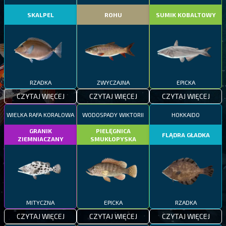
SKALPEL
ROHU
SUMIK KOBALTOWY
RZADKA
ZWYCZAJNA
EPICKA
CZYTAJ WIĘCEJ
CZYTAJ WIĘCEJ
CZYTAJ WIĘCEJ
WIELKA RAFA KORALOWA
WODOSPADY WIKTORII
HOKKAIDO
GRANIK
PIELĘGNICA
FLĄDRA GŁADKA
ZIEMNIACZANY
SMUKŁOPYSKA
MITYCZNA
EPICKA
RZADKA
CZYTAJ WIĘCEJ
CZYTAJ WIĘCEJ
CZYTAJ WIĘCEJ