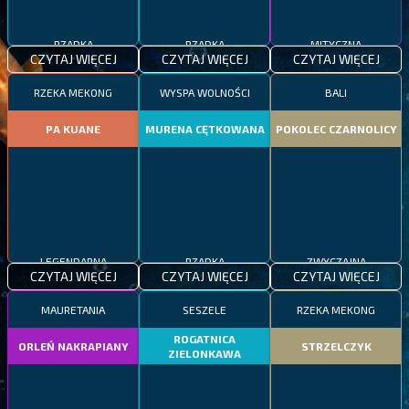
RZADKA
RZADKA
MITYCZNA
CZYTAJ WIĘCEJ
CZYTAJ WIĘCEJ
CZYTAJ WIĘCEJ
RZEKA MEKONG
WYSPA WOLNOŚCI
BALI
PA KUANE
MURENA CĘTKOWANA
POKOLEC CZARNOLICY
LEGENDARNA
RZADKA
ZWYCZAJNA
CZYTAJ WIĘCEJ
CZYTAJ WIĘCEJ
CZYTAJ WIĘCEJ
MAURETANIA
SESZELE
RZEKA MEKONG
ROGATNICA
ORLEŃ NAKRAPIANY
STRZELCZYK
ZIELONKAWA