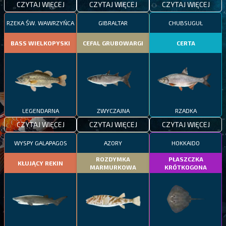
CZYTAJ WIĘCEJ
CZYTAJ WIĘCEJ
CZYTAJ WIĘCEJ
RZEKA ŚW. WAWRZYŃCA
GIBRALTAR
CHUBSUGUŁ
BASS WIELKOPYSKI
CEFAL GRUBOWARGI
CERTA
LEGENDARNA
ZWYCZAJNA
RZADKA
CZYTAJ WIĘCEJ
CZYTAJ WIĘCEJ
CZYTAJ WIĘCEJ
WYSPY GALAPAGOS
AZORY
HOKKAIDO
ROZDYMKA
PŁASZCZKA
KŁUJĄCY REKIN
MARMURKOWA
KRÓTKOGONA