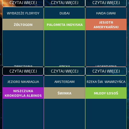
CZYTAJ WIĘCEJ
CZYTAJ WIĘCEJ
CZYTAJ WIĘCEJ
WYBRZEŻE FLORYDY
DUBAJ
HAIDA GWAII
JESIOTR
ŻÓŁTOGON
PALOMETA INDYJSKA
AMERYKAŃSKI
ZWYCZAJNA
EPICKA
LEGENDARNA
CZYTAJ WIĘCEJ
CZYTAJ WIĘCEJ
CZYTAJ WIĘCEJ
JEZIORO NIKARAGUA
AMSTERDAM
RZEKA ŚW. WAWRZYŃCA
NISZCZUKA
ŚWINKA
MŁODY ŁOSOŚ
KROKODYLA ALBINOS