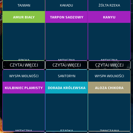
TAJWAN
KAKADU
ŻÓŁTA RZEKA
AMUR BIAŁY
TARPON SADZOWY
KANYU
EPICKA
MITYCZNA
MITYCZNA
CZYTAJ WIĘCEJ
CZYTAJ WIĘCEJ
CZYTAJ WIĘCEJ
WYSPA WOLNOŚCI
SANTORYN
WYSPA WOLNOŚCI
KULBINIEC PLAMISTY
DORADA KRÓLEWSKA
ALOZA CHIKORA
MITYCZNA
RZADKA
ZWYCZAJNA