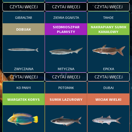
CZYTAJ WIĘCEJ
CZYTAJ WIĘCEJ
CZYTAJ WIĘCEJ
GIBRALTAR
ZIEMIA OGNISTA
TAHOE
SIEDMIOSZPAR
NAKRAPIANY SUMIK
DOBIJAK
PLAMISTY
KANAŁOWY
ZWYCZAJNA
MITYCZNA
EPICKA
CZYTAJ WIĘCEJ
CZYTAJ WIĘCEJ
CZYTAJ WIĘCEJ
KO PANYI
POTOMAK
DUBAJ
WARGATEK KORYS
SUMIK LAZUROWY
WICIAK WIELKI