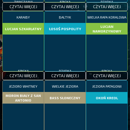
ZWYCZAJNA
EPICKA
RZADKA
CZYTAJ WIĘCEJ
CZYTAJ WIĘCEJ
CZYTAJ WIĘCEJ
KARAIBY
BAŁTYK
WIELKA RAFA KORALOWA
LUCJAN
LUCJAN SZKARŁATNY
ŁOSOŚ POSPOLITY
NAMORZYNOWY
EPICKA
RZADKA
EPICKA
CZYTAJ WIĘCEJ
CZYTAJ WIĘCEJ
CZYTAJ WIĘCEJ
JEZIORO WHITNEY
WIELKIE JEZIORA
JEZIORA PATAGONII
MORON BIAŁY Z SAN
BASS SŁONECZNY
OKOŃ KREOL
ANTONIO