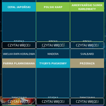
AMERYKAŃSKI SUMIK
CEFAL JAPOŃSKI
POLSKI KARP
KARŁOWATY
RZADKA
EPICKA
EPICKA
CZYTAJ WIĘCEJ
CZYTAJ WIĘCEJ
CZYTAJ WIĘCEJ
WIELKA RAFA KORALOWA
MADERA
SVALBARD
PARMA PLAMKOWANA
TYGRYS PIASKOWY
PRZERAZA
ZWYCZAJNA
RZADKA
ZWYCZAJNA
CZYTAJ WIĘCEJ
CZYTAJ WIĘCEJ
CZYTAJ WIĘCEJ