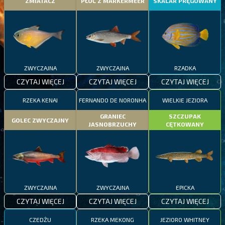
ZMIATACZ
PŁOĆ Z MARKERMEER
SKALAR PRĘGOWANY
ZWYCZAJNA
ZWYCZAJNA
RZADKA
CZYTAJ WIĘCEJ
CZYTAJ WIĘCEJ
CZYTAJ WIĘCEJ
RZEKA KENAI
FERNANDO DE NORONHA
WIELKIE JEZIORA
GRANIEC
SZCZUPAK
GOLEC ZWYCZAJNY
JASNOBRZUCHY
CĘTKOWANY
ZWYCZAJNA
ZWYCZAJNA
EPICKA
CZYTAJ WIĘCEJ
CZYTAJ WIĘCEJ
CZYTAJ WIĘCEJ
CZEDŻU
RZEKA MEKONG
JEZIORO WHITNEY