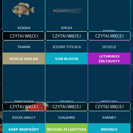
RZADKA
EPICKA
RZADKA
CZYTAJ WIĘCEJ
CZYTAJ WIĘCEJ
CZYTAJ WIĘCEJ
TAJWAN
JEZIORO TITICACA
SESZELE
LETHRINUS
KUHLIA SKALNA
SUM BLOCHA
ŻÓŁTOUSTY
ZWYCZAJNA
RZADKA
MITYCZNA
CZYTAJ WIĘCEJ
CZYTAJ WIĘCEJ
CZYTAJ WIĘCEJ
RZEKA JANGCY
SVALBARD
KARAIBY
KARP DRAPIEŻNY
BROSMA ATLANTYCKA
BRODACZ