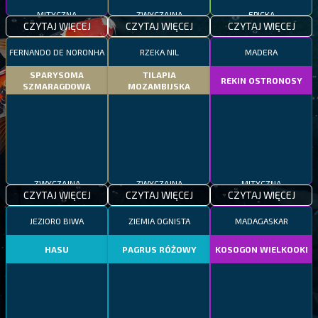
MITYCZNA
ZWYCZAJNA
EPICKA
CZYTAJ WIĘCEJ
CZYTAJ WIĘCEJ
CZYTAJ WIĘCEJ
FERNANDO DE NORONHA
RZEKA NIL
MADERA
SPARYSOMA
TILAPIA
REKIN OSTRONOSY
SZMARAGDOWA
MOZAMBIJSKA
ZWYCZAJNA
ZWYCZAJNA
MITYCZNA
CZYTAJ WIĘCEJ
CZYTAJ WIĘCEJ
CZYTAJ WIĘCEJ
JEZIORO BIWA
ZIEMIA OGNISTA
MADAGASKAR
HASU
PAGRUS RÓŻOWY
KOSOGON WIELKOOKI