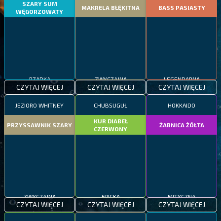
SZARY SUM
MAKRELA BŁĘKITNA
BASS PASIASTY
WĘGORZOWATY
RZADKA
ZWYCZAJNA
LEGENDARNA
CZYTAJ WIĘCEJ
CZYTAJ WIĘCEJ
CZYTAJ WIĘCEJ
JEZIORO WHITNEY
CHUBSUGUŁ
HOKKAIDO
KUR DIABEŁ
PRZYSSAWNIK SZARY
ŻABNICA ŻÓŁTA
CZERWONY
ZWYCZAJNA
EPICKA
MITYCZNA
CZYTAJ WIĘCEJ
CZYTAJ WIĘCEJ
CZYTAJ WIĘCEJ