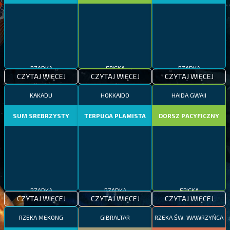
RZADKA
EPICKA
RZADKA
CZYTAJ WIĘCEJ
CZYTAJ WIĘCEJ
CZYTAJ WIĘCEJ
KAKADU
HOKKAIDO
HAIDA GWAII
SUM SREBRZYSTY
TERPUGA PLAMISTA
DORSZ PACYFICZNY
RZADKA
RZADKA
EPICKA
CZYTAJ WIĘCEJ
CZYTAJ WIĘCEJ
CZYTAJ WIĘCEJ
RZEKA MEKONG
GIBRALTAR
RZEKA ŚW. WAWRZYŃCA