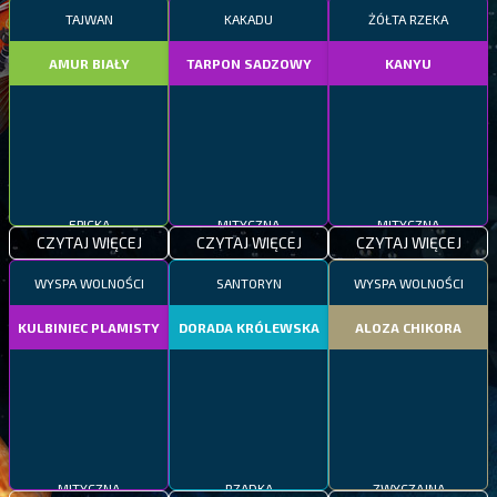
TAJWAN
KAKADU
ŻÓŁTA RZEKA
AMUR BIAŁY
TARPON SADZOWY
KANYU
EPICKA
MITYCZNA
MITYCZNA
CZYTAJ WIĘCEJ
CZYTAJ WIĘCEJ
CZYTAJ WIĘCEJ
WYSPA WOLNOŚCI
SANTORYN
WYSPA WOLNOŚCI
KULBINIEC PLAMISTY
DORADA KRÓLEWSKA
ALOZA CHIKORA
MITYCZNA
RZADKA
ZWYCZAJNA