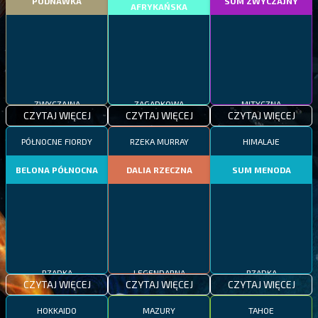
PODNAWKA
SUM ZWYCZAJNY
AFRYKAŃSKA
ZWYCZAJNA
ZAGADKOWA
MITYCZNA
CZYTAJ WIĘCEJ
CZYTAJ WIĘCEJ
CZYTAJ WIĘCEJ
PÓŁNOCNE FIORDY
RZEKA MURRAY
HIMALAJE
BELONA PÓŁNOCNA
DALIA RZECZNA
SUM MENODA
RZADKA
LEGENDARNA
RZADKA
CZYTAJ WIĘCEJ
CZYTAJ WIĘCEJ
CZYTAJ WIĘCEJ
HOKKAIDO
MAZURY
TAHOE