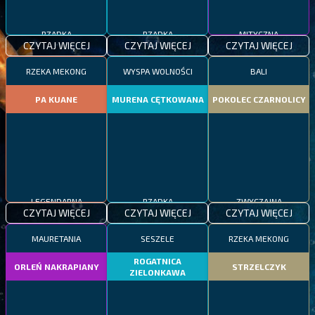
RZADKA
RZADKA
MITYCZNA
CZYTAJ WIĘCEJ
CZYTAJ WIĘCEJ
CZYTAJ WIĘCEJ
RZEKA MEKONG
WYSPA WOLNOŚCI
BALI
PA KUANE
MURENA CĘTKOWANA
POKOLEC CZARNOLICY
LEGENDARNA
RZADKA
ZWYCZAJNA
CZYTAJ WIĘCEJ
CZYTAJ WIĘCEJ
CZYTAJ WIĘCEJ
MAURETANIA
SESZELE
RZEKA MEKONG
ROGATNICA
ORLEŃ NAKRAPIANY
STRZELCZYK
ZIELONKAWA