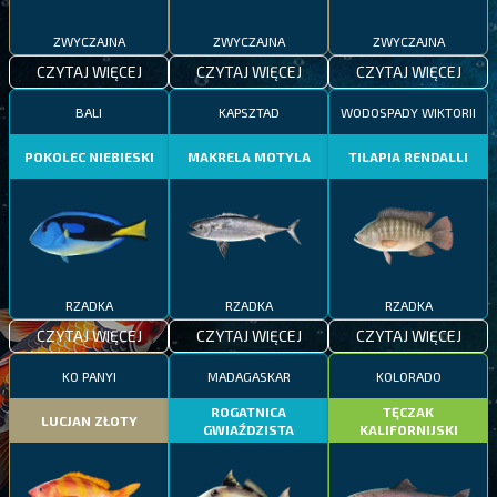
ZWYCZAJNA
ZWYCZAJNA
ZWYCZAJNA
CZYTAJ WIĘCEJ
CZYTAJ WIĘCEJ
CZYTAJ WIĘCEJ
BALI
KAPSZTAD
WODOSPADY WIKTORII
POKOLEC NIEBIESKI
MAKRELA MOTYLA
TILAPIA RENDALLI
RZADKA
RZADKA
RZADKA
CZYTAJ WIĘCEJ
CZYTAJ WIĘCEJ
CZYTAJ WIĘCEJ
KO PANYI
MADAGASKAR
KOLORADO
ROGATNICA
TĘCZAK
LUCJAN ZŁOTY
GWIAŹDZISTA
KALIFORNIJSKI