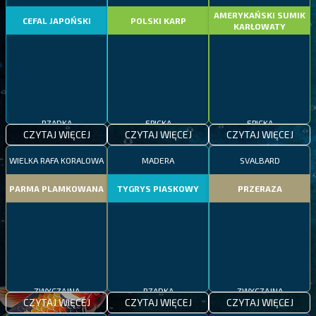
AMERYKAŃSKI SUMIK
CEFAL JAPOŃSKI
POLSKI KARP
KARŁOWATY
RZADKA
EPICKA
EPICKA
CZYTAJ WIĘCEJ
CZYTAJ WIĘCEJ
CZYTAJ WIĘCEJ
WIELKA RAFA KORALOWA
MADERA
SVALBARD
PARMA PLAMKOWANA
TYGRYS PIASKOWY
PRZERAZA
ZWYCZAJNA
RZADKA
ZWYCZAJNA
CZYTAJ WIĘCEJ
CZYTAJ WIĘCEJ
CZYTAJ WIĘCEJ