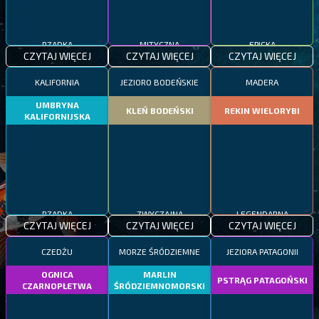
RZADKA
MITYCZNA
EPICKA
CZYTAJ WIĘCEJ
CZYTAJ WIĘCEJ
CZYTAJ WIĘCEJ
KALIFORNIA
JEZIORO BODEŃSKIE
MADERA
UMBRYNA
KLEŃ BODEŃSKI
REKIN WIELORYBI
KALIFORNIJSKA
RZADKA
ZWYCZAJNA
LEGENDARNA
CZYTAJ WIĘCEJ
CZYTAJ WIĘCEJ
CZYTAJ WIĘCEJ
CZEDŻU
MORZE ŚRÓDZIEMNE
JEZIORA PATAGONII
OGNICA
MARLIN
PSTRĄG PATAGOŃSKI
CZARNOPŁETWA
ŚRÓDZIEMNOMORSKI