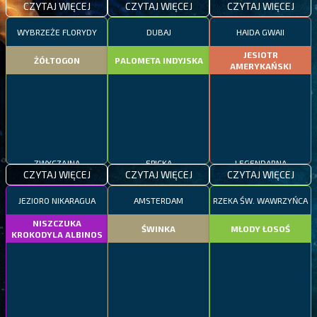
CZYTAJ WIĘCEJ
CZYTAJ WIĘCEJ
CZYTAJ WIĘCEJ
WYBRZEŻE FLORYDY
DUBAJ
HAIDA GWAII
JESIOTR
ŻÓŁTOGON
PALOMETA INDYJSKA
AMERYKAŃSKI
ZWYCZAJNA
EPICKA
LEGENDARNA
CZYTAJ WIĘCEJ
CZYTAJ WIĘCEJ
CZYTAJ WIĘCEJ
JEZIORO NIKARAGUA
AMSTERDAM
RZEKA ŚW. WAWRZYŃCA
NISZCZUKA
ŚWINKA
MŁODY ŁOSOŚ
KROKODYLA ALBINOS