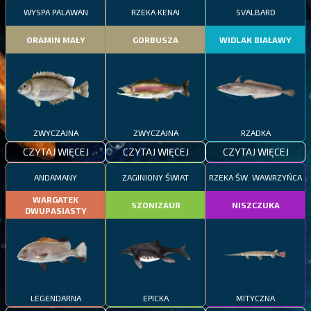
WYSPA PALAWAN
RZEKA KENAI
SVALBARD
ORAMIN MAŁY
GORBUSZA
WIDLAK BIAŁAWY
ZWYCZAJNA
ZWYCZAJNA
RZADKA
CZYTAJ WIĘCEJ
CZYTAJ WIĘCEJ
CZYTAJ WIĘCEJ
ANDAMANY
ZAGINIONY ŚWIAT
RZEKA ŚW. WAWRZYŃCA
WARGATEK
SZONIZAUR
NISZCZUKA
DWUPASIASTY
LEGENDARNA
EPICKA
MITYCZNA