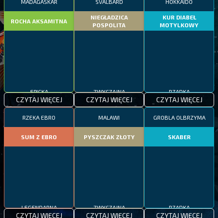
MADAGASKAR
SVALBARD
HOKKAIDO
NIEGŁADZICA
KUR DIABEŁ
ROCHA AKSAMITNA
POSPOLITA
MOTYLKOWY
EPICKA
ZWYCZAJNA
RZADKA
CZYTAJ WIĘCEJ
CZYTAJ WIĘCEJ
CZYTAJ WIĘCEJ
RZEKA EBRO
MALAWI
GROBLA OLBRZYMA
SUM Z EBRO
PYSZCZAK ZŁOTY
SKABER
LEGENDARNA
ZWYCZAJNA
RZADKA
CZYTAJ WIĘCEJ
CZYTAJ WIĘCEJ
CZYTAJ WIĘCEJ