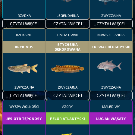
RZADKA
LEGENDARNA
ZWYCZAJNA
CZYTAJ WIĘCEJ
CZYTAJ WIĘCEJ
CZYTAJ WIĘCEJ
RZEKA NIL
HAIDA GWAII
NOWA ZELANDIA
STYCHEJKA
BRYKINUS
TREWAL DŁUGOPYSKI
DEKOROWANA
ZWYCZAJNA
ZWYCZAJNA
ZWYCZAJNA
CZYTAJ WIĘCEJ
CZYTAJ WIĘCEJ
CZYTAJ WIĘCEJ
WYSPA WOLNOŚCI
AZORY
MALEDIWY
JESIOTR TĘPONOSY
PELOR ATLANTYCKI
LUCJAN WĄSATY