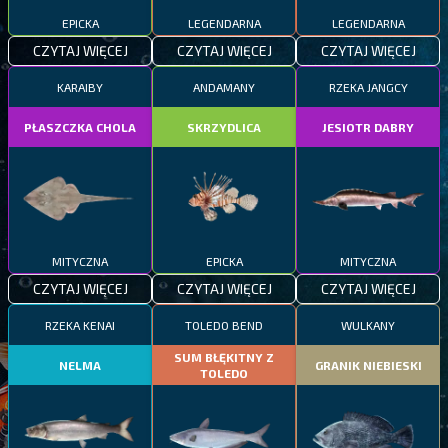
EPICKA
LEGENDARNA
LEGENDARNA
CZYTAJ WIĘCEJ
CZYTAJ WIĘCEJ
CZYTAJ WIĘCEJ
KARAIBY
ANDAMANY
RZEKA JANGCY
PŁASZCZKA CHOLA
SKRZYDLICA
JESIOTR DABRY
MITYCZNA
EPICKA
MITYCZNA
CZYTAJ WIĘCEJ
CZYTAJ WIĘCEJ
CZYTAJ WIĘCEJ
RZEKA KENAI
TOLEDO BEND
WULKANY
SUM BŁĘKITNY Z
NELMA
GRANIK NIEBIESKI
TOLEDO