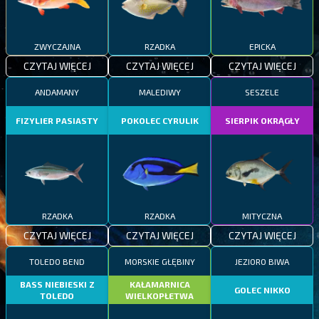
ZWYCZAJNA
RZADKA
EPICKA
CZYTAJ WIĘCEJ
CZYTAJ WIĘCEJ
CZYTAJ WIĘCEJ
ANDAMANY
MALEDIWY
SESZELE
FIZYLIER PASIASTY
POKOLEC CYRULIK
SIERPIK OKRĄGŁY
RZADKA
RZADKA
MITYCZNA
CZYTAJ WIĘCEJ
CZYTAJ WIĘCEJ
CZYTAJ WIĘCEJ
TOLEDO BEND
MORSKIE GŁĘBINY
JEZIORO BIWA
BASS NIEBIESKI Z
KAŁAMARNICA
GOLEC NIKKO
TOLEDO
WIELKOPŁETWA