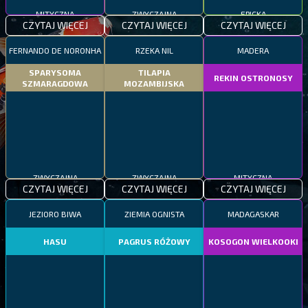
MITYCZNA
ZWYCZAJNA
EPICKA
CZYTAJ WIĘCEJ
CZYTAJ WIĘCEJ
CZYTAJ WIĘCEJ
FERNANDO DE NORONHA
RZEKA NIL
MADERA
SPARYSOMA
TILAPIA
REKIN OSTRONOSY
SZMARAGDOWA
MOZAMBIJSKA
ZWYCZAJNA
ZWYCZAJNA
MITYCZNA
CZYTAJ WIĘCEJ
CZYTAJ WIĘCEJ
CZYTAJ WIĘCEJ
JEZIORO BIWA
ZIEMIA OGNISTA
MADAGASKAR
HASU
PAGRUS RÓŻOWY
KOSOGON WIELKOOKI