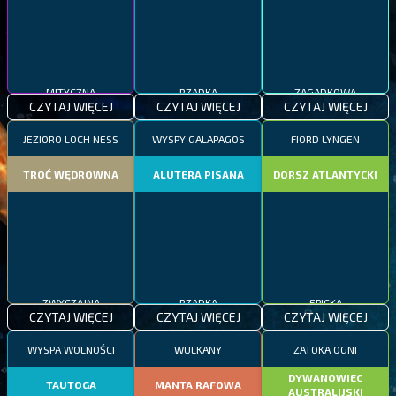
MITYCZNA
RZADKA
ZAGADKOWA
CZYTAJ WIĘCEJ
CZYTAJ WIĘCEJ
CZYTAJ WIĘCEJ
JEZIORO LOCH NESS
WYSPY GALAPAGOS
FIORD LYNGEN
TROĆ WĘDROWNA
ALUTERA PISANA
DORSZ ATLANTYCKI
ZWYCZAJNA
RZADKA
EPICKA
CZYTAJ WIĘCEJ
CZYTAJ WIĘCEJ
CZYTAJ WIĘCEJ
WYSPA WOLNOŚCI
WULKANY
ZATOKA OGNI
DYWANOWIEC
TAUTOGA
MANTA RAFOWA
AUSTRALIJSKI