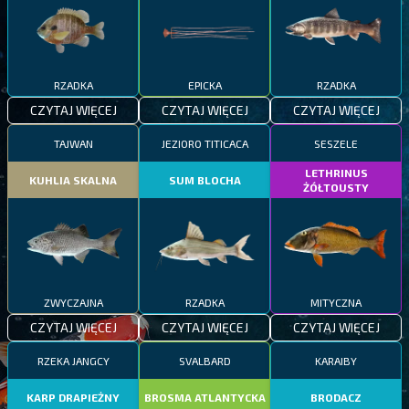
RZADKA
EPICKA
RZADKA
CZYTAJ WIĘCEJ
CZYTAJ WIĘCEJ
CZYTAJ WIĘCEJ
TAJWAN
JEZIORO TITICACA
SESZELE
LETHRINUS
KUHLIA SKALNA
SUM BLOCHA
ŻÓŁTOUSTY
ZWYCZAJNA
RZADKA
MITYCZNA
CZYTAJ WIĘCEJ
CZYTAJ WIĘCEJ
CZYTAJ WIĘCEJ
RZEKA JANGCY
SVALBARD
KARAIBY
KARP DRAPIEŻNY
BROSMA ATLANTYCKA
BRODACZ