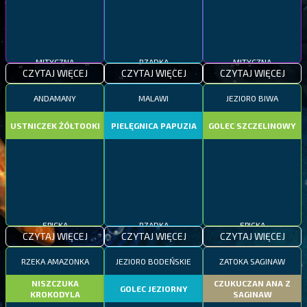
MITYCZNA
RZADKA
MITYCZNA
CZYTAJ WIĘCEJ
CZYTAJ WIĘCEJ
CZYTAJ WIĘCEJ
ANDAMANY
MALAWI
JEZIORO BIWA
USTNICZEK ŻÓŁTOOKI
PIELĘGNICA PAPUZIA
GOLEC SZCZELINOWY
EPICKA
RZADKA
EPICKA
CZYTAJ WIĘCEJ
CZYTAJ WIĘCEJ
CZYTAJ WIĘCEJ
RZEKA AMAZONKA
JEZIORO BODEŃSKIE
ZATOKA SAGINAW
NISZCZUKA
CZUKUCZAN ANA Z
GOLEC JEZIORNY
KROKODYLA
SAGINAW