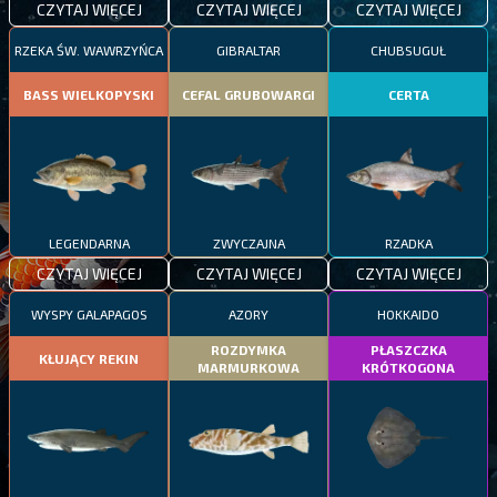
CZYTAJ WIĘCEJ
CZYTAJ WIĘCEJ
CZYTAJ WIĘCEJ
RZEKA ŚW. WAWRZYŃCA
GIBRALTAR
CHUBSUGUŁ
BASS WIELKOPYSKI
CEFAL GRUBOWARGI
CERTA
LEGENDARNA
ZWYCZAJNA
RZADKA
CZYTAJ WIĘCEJ
CZYTAJ WIĘCEJ
CZYTAJ WIĘCEJ
WYSPY GALAPAGOS
AZORY
HOKKAIDO
ROZDYMKA
PŁASZCZKA
KŁUJĄCY REKIN
MARMURKOWA
KRÓTKOGONA