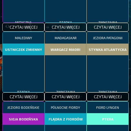
MITYCZNA
RZADKA
ZWYCZAJNA
CZYTAJ WIĘCEJ
CZYTAJ WIĘCEJ
CZYTAJ WIĘCEJ
MALEDIWY
MADAGASKAR
JEZIORA PATAGONII
USTNICZEK ZMIENNY
WARGACZ MAORI
STYNKA ATLANTYCKA
RZADKA
ZWYCZAJNA
ZWYCZAJNA
CZYTAJ WIĘCEJ
CZYTAJ WIĘCEJ
CZYTAJ WIĘCEJ
JEZIORO BODEŃSKIE
PÓŁNOCNE FIORDY
FIORD LYNGEN
SIEJA BODEŃSKA
FLĄDRA Z FIORDÓW
PTERA