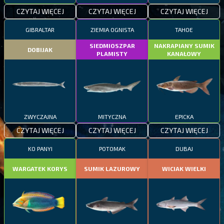
CZYTAJ WIĘCEJ
CZYTAJ WIĘCEJ
CZYTAJ WIĘCEJ
GIBRALTAR
ZIEMIA OGNISTA
TAHOE
SIEDMIOSZPAR
NAKRAPIANY SUMIK
DOBIJAK
PLAMISTY
KANAŁOWY
ZWYCZAJNA
MITYCZNA
EPICKA
CZYTAJ WIĘCEJ
CZYTAJ WIĘCEJ
CZYTAJ WIĘCEJ
KO PANYI
POTOMAK
DUBAJ
WARGATEK KORYS
SUMIK LAZUROWY
WICIAK WIELKI