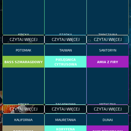
EPICKA
RZADKA
ZWYCZAJNA
CZYTAJ WIĘCEJ
CZYTAJ WIĘCEJ
CZYTAJ WIĘCEJ
POTOMAK
TAJWAN
SANTORYN
PIELĘGNICA
BASS SZMARAGDOWY
AMIA Z FIRY
CYTRUSOWA
EPICKA
ZAGADKOWA
MITYCZNA
CZYTAJ WIĘCEJ
CZYTAJ WIĘCEJ
CZYTAJ WIĘCEJ
KALIFORNIA
MAURETANIA
DUNAJ
KORYFENA