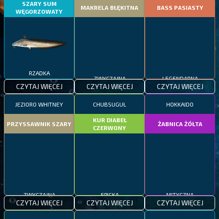
SZARY SUM
MAKRELA BŁĘKITNA
BASS PASIASTY
WĘGORZOWATY
RZADKA
ZWYCZAJNA
LEGENDARNA
CZYTAJ WIĘCEJ
CZYTAJ WIĘCEJ
CZYTAJ WIĘCEJ
JEZIORO WHITNEY
CHUBSUGUŁ
HOKKAIDO
KUR DIABEŁ
PRZYSSAWNIK SZARY
ŻABNICA ŻÓŁTA
CZERWONY
ZWYCZAJNA
EPICKA
MITYCZNA
CZYTAJ WIĘCEJ
CZYTAJ WIĘCEJ
CZYTAJ WIĘCEJ