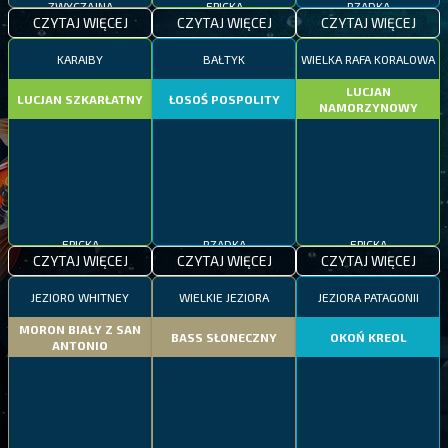
RZADKA
CZYTAJ WIĘCEJ
CZYTAJ WIĘCEJ
CZYTAJ WIĘCEJ
KARAIBY
BAŁTYK
WIELKA RAFA KORALOWA
LUCJAN
LUCJAN SZKARŁATNY
ŁOSOŚ POSPOLITY
NAMORZYNOWY
EPICKA
RZADKA
EPICKA
CZYTAJ WIĘCEJ
CZYTAJ WIĘCEJ
CZYTAJ WIĘCEJ
JEZIORO WHITNEY
WIELKIE JEZIORA
JEZIORA PATAGONII
MORON BIAŁY Z SAN
BASS SŁONECZNY
OKOŃ KREOL
ANTONIO