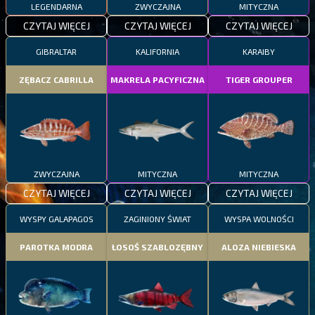
LEGENDARNA
ZWYCZAJNA
MITYCZNA
CZYTAJ WIĘCEJ
CZYTAJ WIĘCEJ
CZYTAJ WIĘCEJ
GIBRALTAR
KALIFORNIA
KARAIBY
ZĘBACZ CABRILLA
MAKRELA PACYFICZNA
TIGER GROUPER
ZWYCZAJNA
MITYCZNA
MITYCZNA
CZYTAJ WIĘCEJ
CZYTAJ WIĘCEJ
CZYTAJ WIĘCEJ
WYSPY GALAPAGOS
ZAGINIONY ŚWIAT
WYSPA WOLNOŚCI
PAROTKA MODRA
ŁOSOŚ SZABLOZĘBNY
ALOZA NIEBIESKA