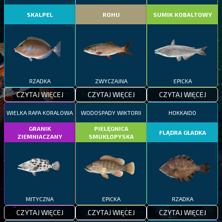
SKALPEL
ROHU
SUMIK KOBALTOWY
RZADKA
ZWYCZAJNA
EPICKA
CZYTAJ WIĘCEJ
CZYTAJ WIĘCEJ
CZYTAJ WIĘCEJ
WIELKA RAFA KORALOWA
WODOSPADY WIKTORII
HOKKAIDO
GRANIK
PIELĘGNICA
FLĄDRA GŁADKA
ZIEMNIACZANY
SMUKŁOPYSKA
MITYCZNA
EPICKA
RZADKA
CZYTAJ WIĘCEJ
CZYTAJ WIĘCEJ
CZYTAJ WIĘCEJ