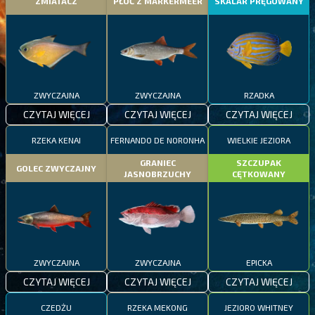
ZMIATACZ
PŁOĆ Z MARKERMEER
SKALAR PRĘGOWANY
ZWYCZAJNA
ZWYCZAJNA
RZADKA
CZYTAJ WIĘCEJ
CZYTAJ WIĘCEJ
CZYTAJ WIĘCEJ
RZEKA KENAI
FERNANDO DE NORONHA
WIELKIE JEZIORA
GRANIEC
SZCZUPAK
GOLEC ZWYCZAJNY
JASNOBRZUCHY
CĘTKOWANY
ZWYCZAJNA
ZWYCZAJNA
EPICKA
CZYTAJ WIĘCEJ
CZYTAJ WIĘCEJ
CZYTAJ WIĘCEJ
CZEDŻU
RZEKA MEKONG
JEZIORO WHITNEY