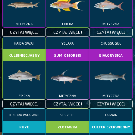
MITYCZNA
EPICKA
MITYCZNA
CZYTAJ WIĘCEJ
CZYTAJ WIĘCEJ
CZYTAJ WIĘCEJ
HAIDA GWAII
YELAPA
CHUBSUGUŁ
KULBINIEC JASNY
SUMIK MORSKI
BIAŁORYBICA
EPICKA
MITYCZNA
MITYCZNA
CZYTAJ WIĘCEJ
CZYTAJ WIĘCEJ
CZYTAJ WIĘCEJ
JEZIORA PATAGONII
SESZELE
TAJWAN
PUYE
ZŁOTAWKA
CULTER CZERWIENNY