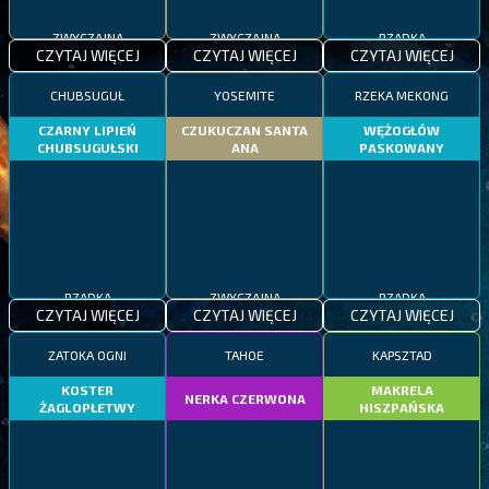
ZWYCZAJNA
ZWYCZAJNA
RZADKA
CZYTAJ WIĘCEJ
CZYTAJ WIĘCEJ
CZYTAJ WIĘCEJ
CHUBSUGUŁ
YOSEMITE
RZEKA MEKONG
CZARNY LIPIEŃ
CZUKUCZAN SANTA
WĘŻOGŁÓW
CHUBSUGUŁSKI
ANA
PASKOWANY
RZADKA
ZWYCZAJNA
RZADKA
CZYTAJ WIĘCEJ
CZYTAJ WIĘCEJ
CZYTAJ WIĘCEJ
ZATOKA OGNI
TAHOE
KAPSZTAD
KOSTER
MAKRELA
NERKA CZERWONA
ŻAGLOPŁETWY
HISZPAŃSKA