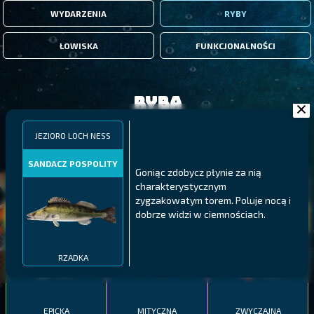
WYDARZENIA
RYBY
ŁOWISKA
FUNKCJONALNOŚCI
Ryba
JEZIORO LOCH NESS
FILTRY
SANDACZ POSPOLITY
Goniąc zdobycz płynie za nią
charakterystycznym
MALAWI
PÓŁNOCNE FIORDY
WYSPY GALAPAGOS
zygzakowatym torem. Poluje nocą i
BODIAN
dobrze widzi w ciemnościach.
PYSZCZAK ZACHODNI
LING
MEKSYKAŃSKI
RZADKA
EPICKA
MITYCZNA
ZWYCZAJNA