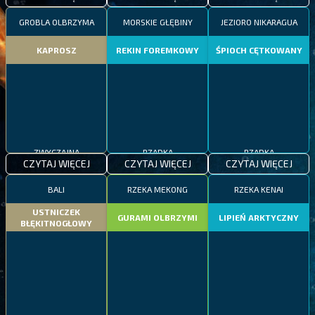
GROBLA OLBRZYMA
MORSKIE GŁĘBINY
JEZIORO NIKARAGUA
KAPROSZ
REKIN FOREMKOWY
ŚPIOCH CĘTKOWANY
ZWYCZAJNA
RZADKA
RZADKA
CZYTAJ WIĘCEJ
CZYTAJ WIĘCEJ
CZYTAJ WIĘCEJ
BALI
RZEKA MEKONG
RZEKA KENAI
USTNICZEK
GURAMI OLBRZYMI
LIPIEŃ ARKTYCZNY
BŁĘKITNOGŁOWY
ZWYCZAJNA
EPICKA