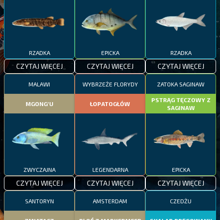
RZADKA
EPICKA
RZADKA
CZYTAJ WIĘCEJ
CZYTAJ WIĘCEJ
CZYTAJ WIĘCEJ
MALAWI
WYBRZEŻE FLORYDY
ZATOKA SAGINAW
PSTRĄG TĘCZOWY Z
MGONG'U
ŁOPATOGŁÓW
SAGINAW
ZWYCZAJNA
LEGENDARNA
EPICKA
CZYTAJ WIĘCEJ
CZYTAJ WIĘCEJ
CZYTAJ WIĘCEJ
SANTORYN
AMSTERDAM
CZEDŻU