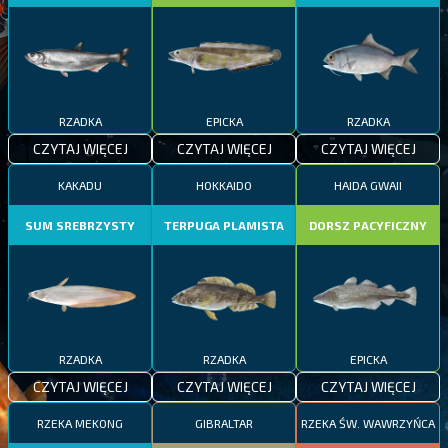
RZADKA
EPICKA
RZADKA
CZYTAJ WIĘCEJ
CZYTAJ WIĘCEJ
CZYTAJ WIĘCEJ
KAKADU
HOKKAIDO
HAIDA GWAII
SUM SREBRZYSTY
TERPUGA PLAMISTA
DORSZ PACYFICZNY
RZADKA
RZADKA
EPICKA
CZYTAJ WIĘCEJ
CZYTAJ WIĘCEJ
CZYTAJ WIĘCEJ
RZEKA MEKONG
GIBRALTAR
RZEKA ŚW. WAWRZYŃCA