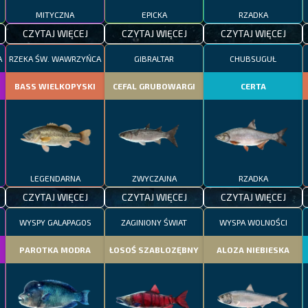
MITYCZNA
EPICKA
RZADKA
CZYTAJ WIĘCEJ
CZYTAJ WIĘCEJ
CZYTAJ WIĘCEJ
A
RZEKA ŚW. WAWRZYŃCA
GIBRALTAR
CHUBSUGUŁ
BASS WIELKOPYSKI
CEFAL GRUBOWARGI
CERTA
LEGENDARNA
ZWYCZAJNA
RZADKA
CZYTAJ WIĘCEJ
CZYTAJ WIĘCEJ
CZYTAJ WIĘCEJ
WYSPY GALAPAGOS
ZAGINIONY ŚWIAT
WYSPA WOLNOŚCI
PAROTKA MODRA
ŁOSOŚ SZABLOZĘBNY
ALOZA NIEBIESKA