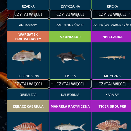
RZADKA
ZWYCZAJNA
EPICKA
CZYTAJ WIĘCEJ
CZYTAJ WIĘCEJ
CZYTAJ WIĘCEJ
ANDAMANY
ZAGINIONY ŚWIAT
RZEKA ŚW. WAWRZYŃC
WARGATEK
SZONIZAUR
NISZCZUKA
DWUPASIASTY
LEGENDARNA
EPICKA
MITYCZNA
CZYTAJ WIĘCEJ
CZYTAJ WIĘCEJ
CZYTAJ WIĘCEJ
GIBRALTAR
KALIFORNIA
KARAIBY
ZĘBACZ CABRILLA
MAKRELA PACYFICZNA
TIGER GROUPER