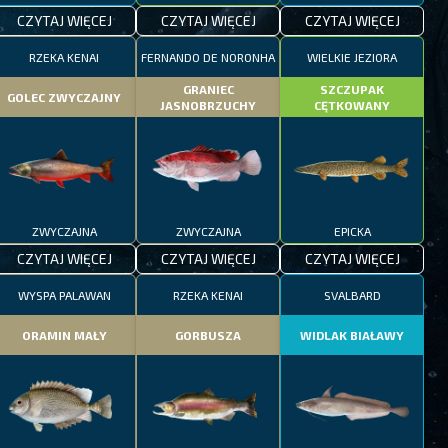
CZYTAJ WIĘCEJ
CZYTAJ WIĘCEJ
CZYTAJ WIĘCEJ
RZEKA KENAI
FERNANDO DE NORONHA
WIELKIE JEZIORA
GRANIEC
SZCZUPAK
GOLEC ZWYCZAJNY
JASNOBRZUCHY
CĘTKOWANY
ZWYCZAJNA
ZWYCZAJNA
EPICKA
CZYTAJ WIĘCEJ
CZYTAJ WIĘCEJ
CZYTAJ WIĘCEJ
WYSPA PALAWAN
RZEKA KENAI
SVALBARD
ORAMIN MAŁY
GORBUSZA
WIDLAK BIAŁAWY