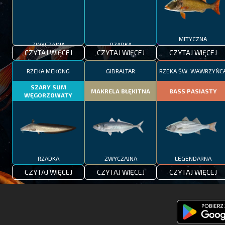
ZWYCZAJNA
RZADKA
MITYCZNA
CZYTAJ WIĘCEJ
CZYTAJ WIĘCEJ
CZYTAJ WIĘCEJ
RZEKA MEKONG
GIBRALTAR
RZEKA ŚW. WAWRZYŃC
SZARY SUM
MAKRELA BŁĘKITNA
BASS PASIASTY
WĘGORZOWATY
RZADKA
ZWYCZAJNA
LEGENDARNA
CZYTAJ WIĘCEJ
CZYTAJ WIĘCEJ
CZYTAJ WIĘCEJ