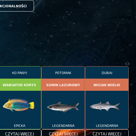
KCJONALNOŚCI
KO PANYI
POTOMAK
DUBAJ
WARGATEK KORYS
SUMIK LAZUROWY
WICIAK WIELKI
EPICKA
LEGENDARNA
LEGENDARNA
CZYTAJ WIĘCEJ
CZYTAJ WIĘCEJ
CZYTAJ WIĘCEJ