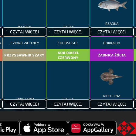
RZADKA
EPICKA
RZADKA
CZYTAJ WIĘCEJ
CZYTAJ WIĘCEJ
CZYTAJ WIĘCEJ
A
JEZIORO WHITNEY
CHUBSUGUŁ
HOKKAIDO
KUR DIABEŁ
PRZYSSAWNIK SZARY
ŻABNICA ŻÓŁTA
CZERWONY
ZWYCZAJNA
EPICKA
MITYCZNA
CZYTAJ WIĘCEJ
CZYTAJ WIĘCEJ
CZYTAJ WIĘCEJ