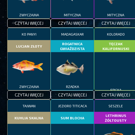
ZWYCZAJNA
MITYCZNA
MITYCZNA
CZYTAJ WIĘCEJ
CZYTAJ WIĘCEJ
CZYTAJ WIĘCEJ
KO PANYI
MADAGASKAR
KOLORADO
ROGATNICA
TĘCZAK
LUCJAN ZŁOTY
GWIAŹDZISTA
KALIFORNIJSKI
ZWYCZAJNA
RZADKA
EPICKA
CZYTAJ WIĘCEJ
CZYTAJ WIĘCEJ
CZYTAJ WIĘCEJ
TAJWAN
JEZIORO TITICACA
SESZELE
LETHRINUS
KUHLIA SKALNA
SUM BLOCHA
ŻÓŁTOUSTY