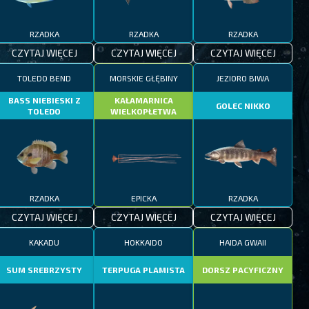
RZADKA
RZADKA
RZADKA
CZYTAJ WIĘCEJ
CZYTAJ WIĘCEJ
CZYTAJ WIĘCEJ
TOLEDO BEND
MORSKIE GŁĘBINY
JEZIORO BIWA
BASS NIEBIESKI Z
KAŁAMARNICA
GOLEC NIKKO
TOLEDO
WIELKOPŁETWA
RZADKA
EPICKA
RZADKA
CZYTAJ WIĘCEJ
CZYTAJ WIĘCEJ
CZYTAJ WIĘCEJ
KAKADU
HOKKAIDO
HAIDA GWAII
SUM SREBRZYSTY
TERPUGA PLAMISTA
DORSZ PACYFICZNY