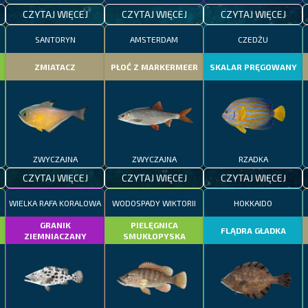
CZYTAJ WIĘCEJ
CZYTAJ WIĘCEJ
CZYTAJ WIĘCEJ
SANTORYN
AMSTERDAM
CZEDŻU
ZMIATACZ
PŁOĆ Z MARKERMEER
SKALAR PRĘGOWANY
ZWYCZAJNA
ZWYCZAJNA
RZADKA
CZYTAJ WIĘCEJ
CZYTAJ WIĘCEJ
CZYTAJ WIĘCEJ
WIELKA RAFA KORALOWA
WODOSPADY WIKTORII
HOKKAIDO
GRANIK
PIELĘGNICA
FLĄDRA GŁADKA
ZIEMNIACZANY
SMUKŁOPYSKA