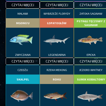
CZYTAJ WIĘCEJ
CZYTAJ WIĘCEJ
CZYTAJ WIĘCEJ
MALAWI
WYBRZEŻE FLORYDY
ZATOKA SAGINAW
PSTRĄG TĘCZOWY Z
MGONG'U
ŁOPATOGŁÓW
SAGINAW
ZWYCZAJNA
LEGENDARNA
EPICKA
CZYTAJ WIĘCEJ
CZYTAJ WIĘCEJ
CZYTAJ WIĘCEJ
CZEDŻU
RZEKA MEKONG
JEZIORO WHITNEY
SKALPEL
ROHU
SUMIK KOBALTOWY