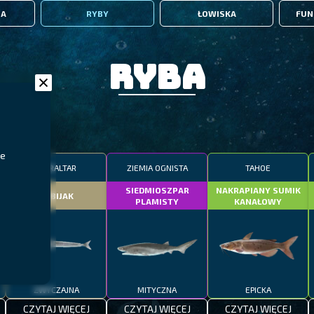
IA
RYBY
ŁOWISKA
FUN
Ryba
że
GIBRALTAR
ZIEMIA OGNISTA
TAHOE
SIEDMIOSZPAR
NAKRAPIANY SUMIK
DOBIJAK
PLAMISTY
KANAŁOWY
ZWYCZAJNA
MITYCZNA
EPICKA
CZYTAJ WIĘCEJ
CZYTAJ WIĘCEJ
CZYTAJ WIĘCEJ