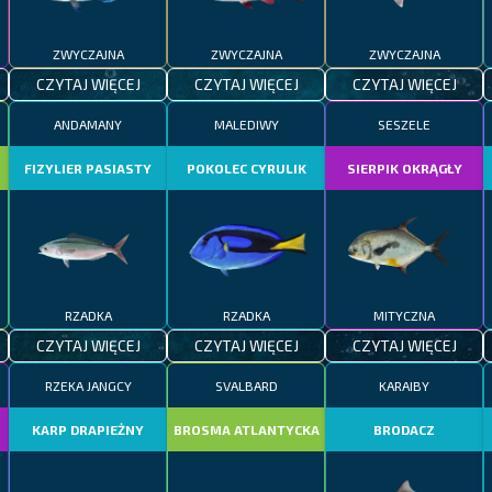
ZWYCZAJNA
ZWYCZAJNA
ZWYCZAJNA
CZYTAJ WIĘCEJ
CZYTAJ WIĘCEJ
CZYTAJ WIĘCEJ
ANDAMANY
MALEDIWY
SESZELE
FIZYLIER PASIASTY
POKOLEC CYRULIK
SIERPIK OKRĄGŁY
RZADKA
RZADKA
MITYCZNA
CZYTAJ WIĘCEJ
CZYTAJ WIĘCEJ
CZYTAJ WIĘCEJ
RZEKA JANGCY
SVALBARD
KARAIBY
KARP DRAPIEŻNY
BROSMA ATLANTYCKA
BRODACZ