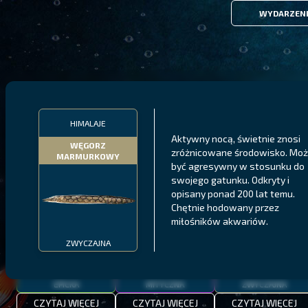
WYDARZEN
FILTRY
HIMALAJE
Aktywny nocą, świetnie znosi
WĘGORZ
zróżnicowane środowisko. Mo
MARMURKOWY
MALAWI
PÓŁNOCNE FIORDY
WYSPY GALAPAGOS
być agresywny w stosunku do
swojego gatunku. Odkryty i
BODIAN
PYSZCZAK ZACHODNI
LING
opisany ponad 200 lat temu.
MEKSYKAŃSKI
Chętnie hodowany przez
miłośników akwariów.
ZWYCZAJNA
EPICKA
MITYCZNA
ZWYCZAJNA
CZYTAJ WIĘCEJ
CZYTAJ WIĘCEJ
CZYTAJ WIĘCEJ