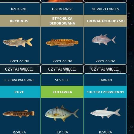
RZEKA NIL
HAIDA GWAII
NOWA ZELANDIA
STYCHEJKA
BRYKINUS
TREWAL DŁUGOPYSKI
DEKOROWANA
ZWYCZAJNA
ZWYCZAJNA
ZWYCZAJNA
CZYTAJ WIĘCEJ
CZYTAJ WIĘCEJ
CZYTAJ WIĘCEJ
JEZIORA PATAGONII
SESZELE
TAJWAN
PUYE
ZŁOTAWKA
CULTER CZERWIENNY
RZADKA
EPICKA
RZADKA