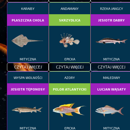
KARAIBY
ANDAMANY
RZEKA JANGCY
PŁASZCZKA CHOLA
SKRZYDLICA
JESIOTR DABRY
MITYCZNA
EPICKA
MITYCZNA
CZYTAJ WIĘCEJ
CZYTAJ WIĘCEJ
CZYTAJ WIĘCEJ
WYSPA WOLNOŚCI
AZORY
MALEDIWY
JESIOTR TĘPONOSY
PELOR ATLANTYCKI
LUCJAN WĄSATY
MITYCZNA
EPICKA
MITYCZNA