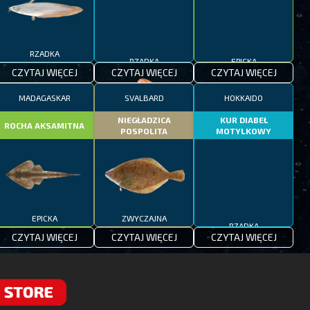
RZADKA
RZADKA
EPICKA
CZYTAJ WIĘCEJ
CZYTAJ WIĘCEJ
CZYTAJ WIĘCEJ
MADAGASKAR
SVALBARD
HOKKAIDO
NIEGŁADZICA
KUR DIABEŁ
ROCHA AKSAMITNA
POSPOLITA
MOTYLKOWY
EPICKA
ZWYCZAJNA
RZADKA
CZYTAJ WIĘCEJ
CZYTAJ WIĘCEJ
CZYTAJ WIĘCEJ