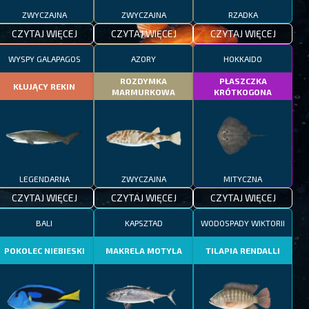
ZWYCZAJNA
ZWYCZAJNA
RZADKA
CZYTAJ WIĘCEJ
CZYTAJ WIĘCEJ
CZYTAJ WIĘCEJ
WYSPY GALAPAGOS
AZORY
HOKKAIDO
ROZDYMKA
PŁASZCZKA
KŁUJĄCY REKIN
MARMURKOWA
KRÓTKOGONA
LEGENDARNA
ZWYCZAJNA
MITYCZNA
CZYTAJ WIĘCEJ
CZYTAJ WIĘCEJ
CZYTAJ WIĘCEJ
BALI
KAPSZTAD
WODOSPADY WIKTORII
POKOLEC NIEBIESKI
MAKRELA MOTYLA
TILAPIA RENDALLI