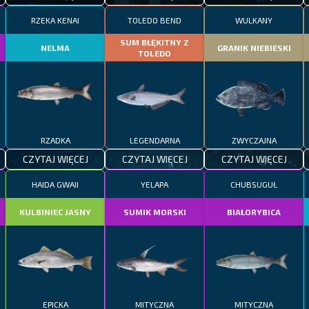
RZEKA KENAI
TOLEDO BEND
WULKANY
SUM BŁĘKITNY Z
NELMA
GRANIK NIEBIESKI
TOLEDO
RZADKA
LEGENDARNA
ZWYCZAJNA
CZYTAJ WIĘCEJ
CZYTAJ WIĘCEJ
CZYTAJ WIĘCEJ
HAIDA GWAII
YELAPA
CHUBSUGUŁ
KULBINIEC JASNY
SUMIK MORSKI
BIAŁORYBICA
EPICKA
MITYCZNA
MITYCZNA