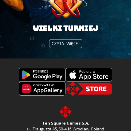
WIELKI TURNIEJ
WIELKI
CZYTAJ WIĘCEJ
TURNIEJ
Pobierz
Pobierz
Fishing
Fishing
Clash
Odkryj
Clash
Go
z
Fishing
z
to
Google
Clash
Apple
the
Play
w
App
TSG.STORE
Ten Square Games S.A.
Huawei
Store
ul. Traugutta 45
,
50-416 Wrocław
, Poland