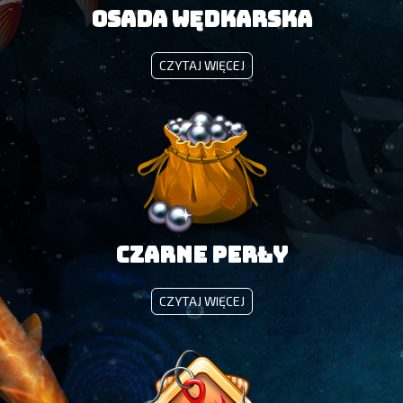
OSADA WĘDKARSKA
OSADA
CZYTAJ WIĘCEJ
WĘDKARSKA
Czarne Perły
CZARNE
CZYTAJ WIĘCEJ
PERŁY