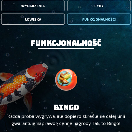
WYDARZENIA
RYBY
ŁOWISKA
FUNKCJONALNOŚCI
Funkcjonalność
BINGO
Każda próba wygrywa, ale dopiero skreślenie całej linii
gwarantuje naprawdę cenne nagrody. Tak, to Bingo!