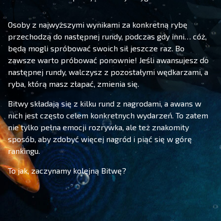
Osoby z najwyższymi wynikami za konkretną rybę
przechodzą do następnej rundy, podczas gdy inni… cóż,
będą mogli spróbować swoich sił jeszcze raz. Bo
zawsze warto próbować ponownie! Jeśli awansujesz do
następnej rundy, walczysz z pozostałymi wędkarzami, a
ryba, którą masz złapać, zmienia się.
Bitwy składają się z kilku rund z nagrodami, a awans w
nich jest często celem konkretnych wydarzeń. To zatem
nie tylko pełna emocji rozrywka, ale też znakomity
sposób, aby zdobyć więcej nagród i piąć się w górę
rankingu.
To jak, zaczynamy kolejną Bitwę?