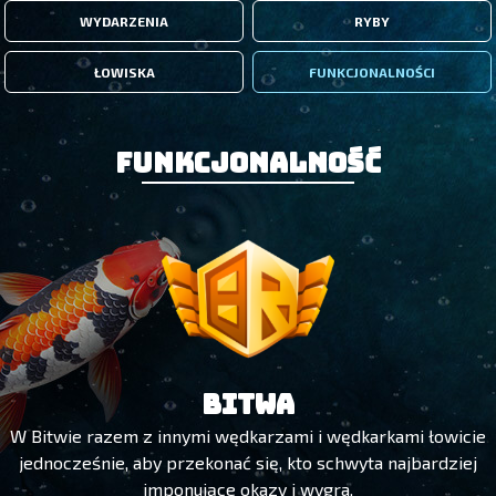
WYDARZENIA
RYBY
ŁOWISKA
FUNKCJONALNOŚCI
Funkcjonalność
BITWA
W Bitwie razem z innymi wędkarzami i wędkarkami łowicie
jednocześnie, aby przekonać się, kto schwyta najbardziej
imponujące okazy i wygra.