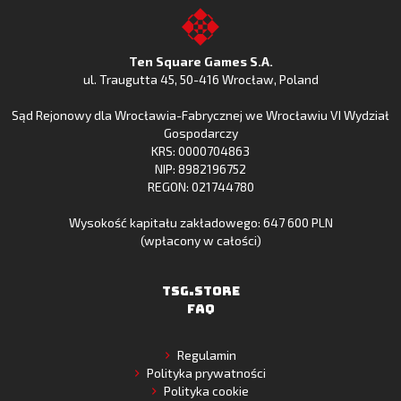
z
Fishing
z
to
Google
Clash
Apple
the
Play
w
App
TSG.STORE
Ten Square Games S.A.
Huawei
Store
ul. Traugutta 45
,
50-416 Wrocław
, Poland
App
Sąd Rejonowy dla Wrocławia-Fabrycznej we Wrocławiu VI Wydział
Gallery
Gospodarczy
KRS: 0000704863
NIP: 8982196752
REGON: 021744780
Wysokość kapitału zakładowego: 647 600 PLN
(wpłacony w całości)
TSG.STORE
FAQ
Regulamin
Polityka prywatności
Polityka cookie